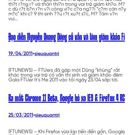
th?t r?ng r? và thân thi?n trong vai trò giám kh?o. M?
c dù r?t b?n r?n v?i công vi?c c?a ng??i “c?m cân n?y
m?c” khi c? 9 thí sinh ??u r?t xu?t s?c, M? Tâm v?n
vui…
Đạo diễn Nguyễn Quang Dũng cố vấn và làm giám khảo Fi
•
19/04/2011
sieuquantri
(FTUNEWS) – FTUers đã gặp một Dũng “khùng” rất
khác trong vai trò cố vấn thí sinh và giám khảo đêm
Gala FTUer It’s Me 2011 vào tối ngày 23/04 sắp tới.
Ra mắt Chrome 11 Beta, Google bỏ xa IE9 & Firefox 4 RC
•
25/03/2011
sieuquantri
(FTUNEWS) – Khi Firefox vừa kịp tiến đến gần, Google