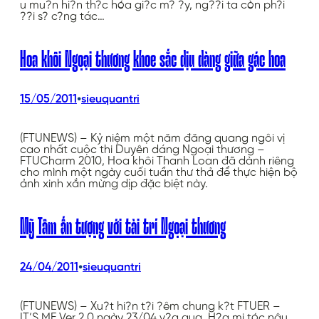
u mu?n hi?n th?c hóa gi?c m? ?y, ng??i ta còn ph?i
??i s? c?ng tác…
Hoa khôi Ngoại thương khoe sắc dịu dàng giữa gác hoa
•
15/05/2011
sieuquantri
(FTUNEWS) – Kỷ niệm một năm đăng quang ngôi vị
cao nhất cuộc thi Duyên dáng Ngoại thương –
FTUCharm 2010, Hoa khôi Thanh Loan đã dành riêng
cho mình một ngày cuối tuần thư thả để thực hiện bộ
ảnh xinh xắn mừng dịp đặc biệt này.
Mỹ Tâm ấn tượng với tài trí Ngoại thương
•
24/04/2011
sieuquantri
(FTUNEWS) – Xu?t hi?n t?i ?êm chung k?t FTUER –
IT’S ME Ver 2.0 ngày 23/04 v?a qua, H?a mi tóc nâu