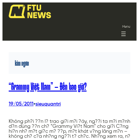
Menu
kim ngưu
“Grammy Việt Nam” – Đến bao giờ?
•
19/05/2011
sieuquantri
Không ph?i ??n l? trao gi?i m?i ?ây, ng??i ta m?i m?nh
d?n dùng ??n ch? “Grammy Vi?t Nam” cho gi?i C?ng
hi?n nh? m?t gi?c m? ??p, m?t khát v?ng lãng m?n –
không ch? c?a nh?ng ng??i t? ch?c. Nh?ng xem ra, n?