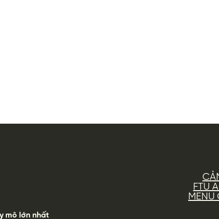
CẢ
FTU 
MENU G
y mô lớn nhất