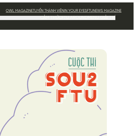
OWL MAGAZINE
TUYỂN THÀNH VIÊN
IN YOUR EYES
FTUNEWS MAGAZINE
CẢM THỨC
FTU AROUND
MENU GIẢI TRÍ