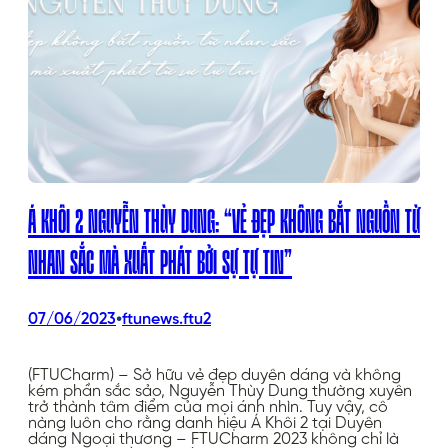
Á KHÔI 2 NGUYỄN THÙY DUNG: “VẺ ĐẸP KHÔNG BẮT NGUỒN TỪ
NHAN SẮC MÀ XUẤT PHÁT BỞI SỰ TỰ TIN”
•
07/06/2023
ftunews.ftu2
(FTUCharm) – Sở hữu vẻ đẹp duyên dáng và không
kém phần sắc sảo, Nguyễn Thùy Dung thường xuyên
trở thành tâm điểm của mọi ánh nhìn. Tuy vậy, cô
nàng luôn cho rằng danh hiệu Á Khôi 2 tại Duyên
dáng Ngoại thương – FTUCharm 2023 không chỉ là