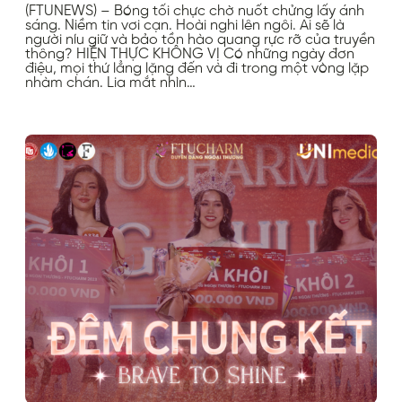
(FTUNEWS) – Bóng tối chực chờ nuốt chửng lấy ánh
sáng. Niềm tin vơi cạn. Hoài nghi lên ngôi. Ai sẽ là
người níu giữ và bảo tồn hào quang rực rỡ của truyền
thông? HIỆN THỰC KHÔNG VỊ Có những ngày đơn
điệu, mọi thứ lẳng lặng đến và đi trong một vòng lặp
nhàm chán. Lia mắt nhìn…