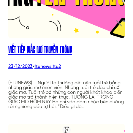
VIẾT TIẾP GIẤC MƠ TRUYỀN THÔNG
•
23/12/2023
ftunews.ftu2
(FTUNEWS) – Người ta thường dệt nên tuổi trẻ bằng
những giấc mơ miên viễn. Nhưng tuổi trẻ đâu chỉ có
giấc mơ. Tuổi trẻ có những con người khát khao biến
giấc mơ trở thành hiện thực. TƯƠNG LAI TRONG
GIẤC MƠ HÔM NAY Họ chỉ vào đám nhóc bên đường
rồi nghiêng đầu tự hỏi: “Điều gì đã…