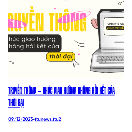
TRUYỀN THÔNG – KHÚC GIAO HƯỞNG KHÔNG HỒI KẾT CỦA
THỜI ĐẠI
•
09/12/2023
ftunews.ftu2