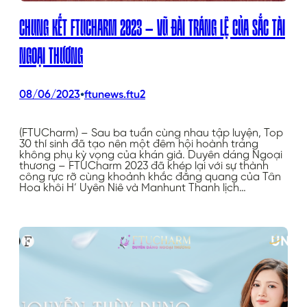
CHUNG KẾT FTUCHARM 2023 – VŨ ĐÀI TRÁNG LỆ CỦA SẮC TÀI
NGOẠI THƯƠNG
•
08/06/2023
ftunews.ftu2
(FTUCharm) – Sau ba tuần cùng nhau tập luyện, Top
30 thí sinh đã tạo nên một đêm hội hoành tráng
không phụ kỳ vọng của khán giả. Duyên dáng Ngoại
thương – FTUCharm 2023 đã khép lại với sự thành
công rực rỡ cùng khoảnh khắc đăng quang của Tân
Hoa khôi H’ Uyên Niê và Manhunt Thanh lịch…