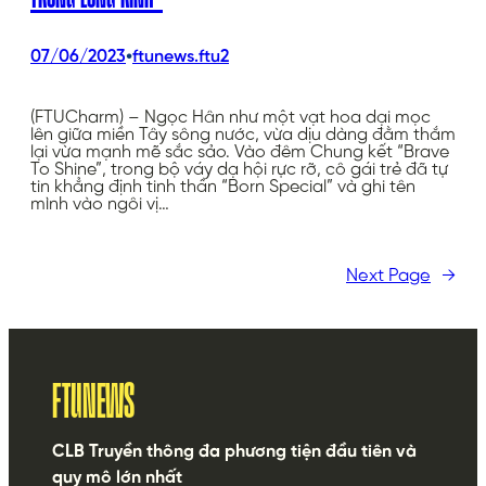
•
07/06/2023
ftunews.ftu2
(FTUCharm) – Ngọc Hân như một vạt hoa dại mọc
lên giữa miền Tây sông nước, vừa dịu dàng đằm thắm
lại vừa mạnh mẽ sắc sảo. Vào đêm Chung kết “Brave
To Shine”, trong bộ váy dạ hội rực rỡ, cô gái trẻ đã tự
tin khẳng định tinh thần “Born Special” và ghi tên
mình vào ngôi vị…
Next Page
→
FTUNEWS
CLB Truyền thông đa phương tiện đầu tiên và
quy mô lớn nhất