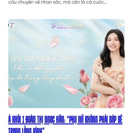
câu chuyện về nhan sắc, mà còn là cả cuộc…
Á KHÔI 1 ĐOÀN THỊ NGỌC HÂN: “PHỤ NỮ KHÔNG PHẢI BÚP BÊ
TRONG LỒNG KÍNH”