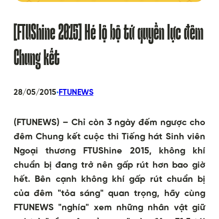
[FTUShine 2015] Hé lộ bộ tứ quyền lực đêm
Chung kết
•
28/05/2015
FTUNEWS
(FTUNEWS) – Chỉ còn 3 ngày đếm ngược cho
đêm Chung kết cuộc thi Tiếng hát Sinh viên
Ngoại thương FTUShine 2015, không khí
chuẩn bị đang trở nên gấp rút hơn bao giờ
hết. Bên cạnh không khí gấp rút chuẩn bị
của đêm "tỏa sáng" quan trọng, hãy cùng
FTUNEWS "nghía" xem những nhân vật giữ