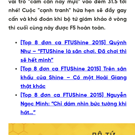
vai trò "cầm cân nảy mực" vào đêm 31.5 tới
nhé! Cuộc "cạnh tranh" hứa hẹn sẽ đầy gay
cấn và khó đoán khi bộ tứ giám khảo ở vòng
thi cuối cùng này được F5 hoàn toàn.
[Top 8 đơn ca FTUShine 2015] Quỳnh
Như – “FTUShine là sân chơi. Đã chơi thì
sẽ hết mình”
[Top 8 đơn ca FTUShine 2015] Trên sân
khấu của Shine – Có một Hoài Giang
thật khác
[Top 8 đơn ca FTUShine 2015] Nguyễn
Ngọc Minh: “Chỉ dám nhìn bức tường khi
hát…”