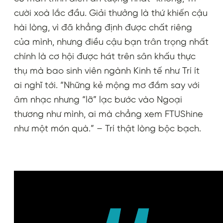
cười xoà lắc đầu. Giải thưởng là thứ khiến cậu
hài lòng, vì đã khẳng định được chất riêng
của mình, nhưng điều cậu bạn trân trọng nhất
chính là cơ hội được hát trên sân khấu thực
thụ mà bao sinh viên ngành Kinh tế như Trí ít
ai nghĩ tới. “Những kẻ mộng mơ đắm say với
âm nhạc nhưng “lỡ” lạc bước vào Ngoại
thương như mình, ai mà chẳng xem FTUShine
như một món quà.” – Trí thật lòng bộc bạch.