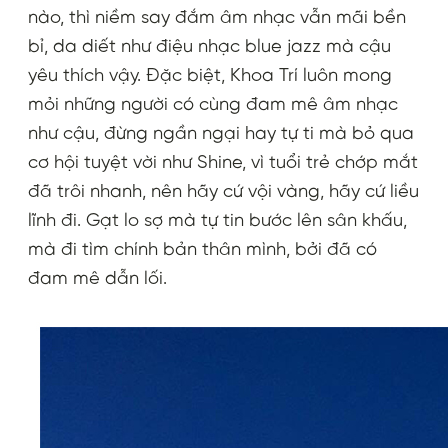
nào, thì niềm say đắm âm nhạc vẫn mãi bền
bỉ, da diết như điệu nhạc blue jazz mà cậu
yêu thích vậy. Đặc biệt, Khoa Trí luôn mong
mỏi những người có cùng đam mê âm nhạc
như cậu, đừng ngần ngại hay tự ti mà bỏ qua
cơ hội tuyệt vời như Shine, vì tuổi trẻ chớp mắt
đã trôi nhanh, nên hãy cứ vội vàng, hãy cứ liều
lĩnh đi. Gạt lo sợ mà tự tin bước lên sân khấu,
mà đi tìm chính bản thân mình, bởi đã có
đam mê dẫn lối.