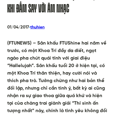
KHI ĐẮM SAY VỚI ÂM NHẠC
•
01/04/2017
thuhien
(FTUNEWS) – Sân khấu FTUShine hai năm về
trước, có một Khoa Trí đầy da diết, ngọt
ngào pha chút quái tính với giai điệu
“Hallelujah”. Sân khấu tuổi 20 ở hiện tại, có
một Khoa Trí thân thiện, hay cười nói và
thích pha trò. Tưởng chừng như hai bản thể
đối lập, nhưng chỉ cần tinh ý, bất kỳ ai cũng
nhận ra sự giao thoa giữa quá khứ và hiện
tại của chàng trai giành giải “Thí sinh ấn
tượng nhất” này, chính là tình yêu không đổi