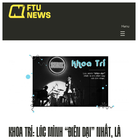
Menu
KHOA TRÍ: LÚC MÌNH “ĐIÊN DẠI” NHẤT, LÀ