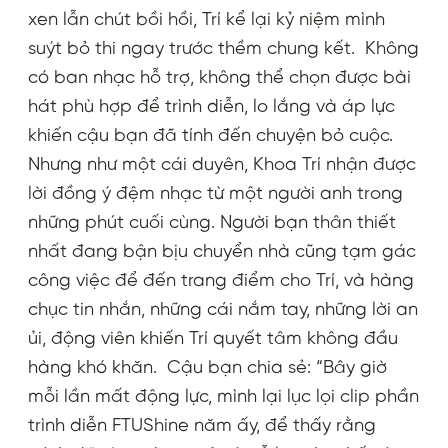
xen lẫn chút bồi hồi, Trí kể lại kỷ niệm mình
suýt bỏ thi ngay trước thềm chung kết. Không
có ban nhạc hỗ trợ, không thể chọn được bài
hát phù hợp để trình diễn, lo lắng và áp lực
khiến cậu bạn đã tính đến chuyện bỏ cuộc.
Nhưng như một cái duyên, Khoa Trí nhận được
lời đồng ý đệm nhạc từ một người anh trong
những phút cuối cùng. Người bạn thân thiết
nhất đang bận bịu chuyển nhà cũng tạm gác
công việc để đến trang điểm cho Trí, và hàng
chục tin nhắn, những cái nắm tay, những lời an
ủi, động viên khiến Trí quyết tâm không đầu
hàng khó khăn. Cậu bạn chia sẻ: “Bây giờ
mỗi lần mất động lực, mình lại lục lọi clip phần
trình diễn FTUShine năm ấy, để thấy rằng