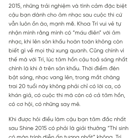
2015, những trải nghiệm và tình cảm đặc biệt
cậu bạn dành cho âm nhạc sau cuộc thi cứ
vẫn luôn ồn ào, mạnh mẽ. Khoa Trí vui vẻ tự
nhận mình rằng mình có “máu điên” với âm
nhạc, khi lên sân khấu hoàn toàn không còn
biết gì về mọi thứ xung quanh. Cũng chính vì
thế mà với Trí, lúc tâm hồn cậu toả sáng nhất
chính là khi ở trên sân khấu. Thời điểm đèn
bật sáng, nhạc vang lên, trong mắt chàng
trai 20 tuổi này không phải chỉ có lời ca, có
khán giả, có cuộc thi mà còn có cả tâm hồn,
có cơ hội, có những say mê.
Khi được hỏi điều làm cậu bạn tâm đắc nhất
sau Shine 2015 có phải là giải thưởng “Thí sinh
có màn trình diễn ấn tượng nhất” không, Trí