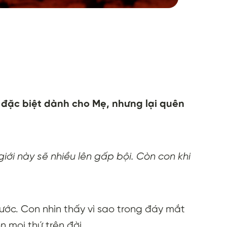
 đặc biệt dành cho Mẹ, nhưng lại quên
ới này sẽ nhiều lên gấp bội. Còn con khi
thước. Con nhìn thấy vì sao trong đáy mắt
 mọi thứ trên đời.