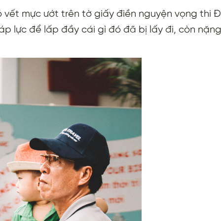
ó vết mực ướt trên tờ giấy điền nguyện vọng thi 
p lực để lấp đầy cái gì đó đã bị lấy đi, còn nặn