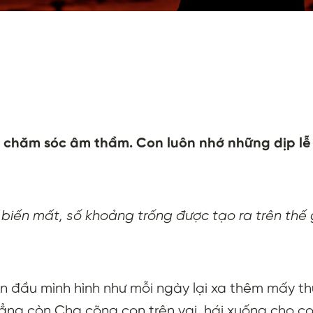
 chăm sóc âm thầm. Con luôn nhớ những dịp lễ
ến mất, số khoảng trống được tạo ra trên thế gi
 trên đầu mình hình như mỗi ngày lại xa thêm mấy 
hẳng còn Cha cõng con trên vai, hái xuống cho con