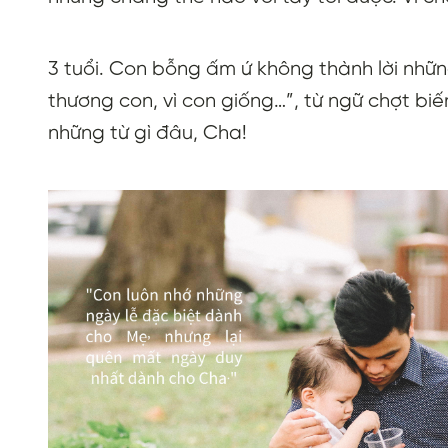
3 tuổi. Con bỗng ấm ứ không thành lời nhữ
thương con, vì con giống…”, từ ngữ chợt bi
những từ gì đâu, Cha!