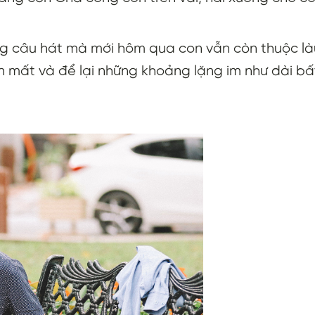
ng câu hát mà mới hôm qua con vẫn còn thuộc làu
ến mất và để lại những khoảng lặng im như dài bấ