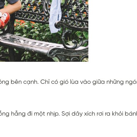
 không bên cạnh. Chỉ có gió lùa vào giữa những n
ng hẫng đi một nhịp. Sợi dây xích rơi ra khỏi bá