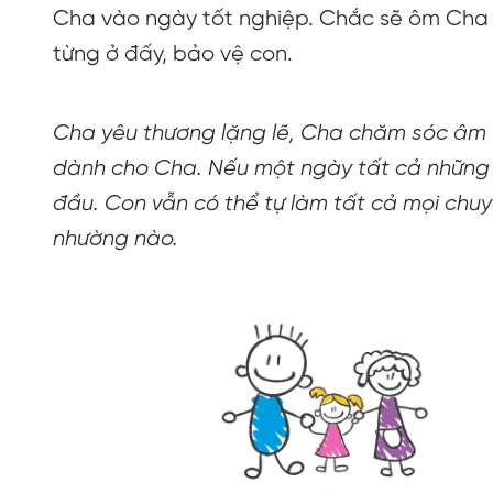
Cha vào ngày tốt nghiệp. Chắc sẽ ôm Cha 
từng ở đấy, bảo vệ con.
Cha yêu thương lặng lẽ, Cha chăm sóc âm 
dành cho Cha. Nếu một ngày tất cả những 
đầu. Con vẫn có thể tự làm tất cả mọi chu
nhường nào.