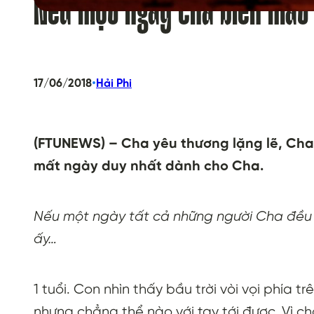
Nếu một ngày cha biến mất
•
17/06/2018
Hải Phi
(FTUNEWS) – Cha yêu thương lặng lẽ, Cha
mất ngày duy nhất dành cho Cha.
Nếu một ngày tất cả những người Cha đều bi
ấy…
1 tuổi. Con nhìn thấy bầu trời vòi vọi phía
nhưng chẳng thể nào với tay tới được. Vì c