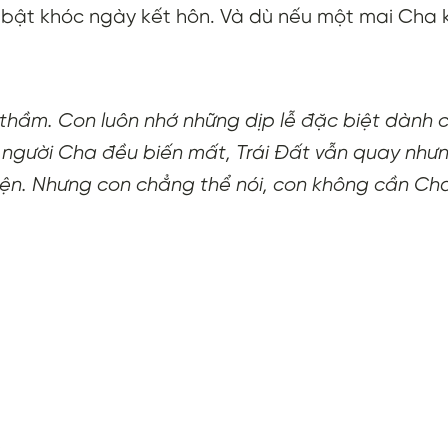
bật khóc ngày kết hôn. Và dù nếu một mai Cha k
thầm. Con luôn nhớ những dịp lễ đặc biệt dành 
người Cha đều biến mất, Trái Đất vẫn quay nhưn
yện. Nhưng con chẳng thể nói, con không cần Cha