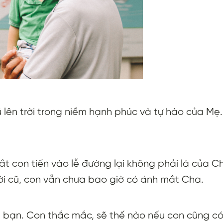
 lên trời trong niềm hạnh phúc và tự hào của Mẹ
ắt con tiến vào lễ đường lại không phải là của C
ời cũ, con vẫn chưa bao giờ có ánh mắt Cha.
i bạn. Con thắc mắc, sẽ thế nào nếu con cũng c