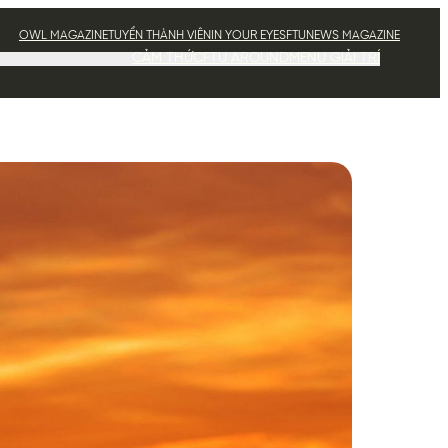
OWL MAGAZINE
TUYỂN THÀNH VIÊN
IN YOUR EYES
FTUNEWS MAGAZINE
CẢM THỨC
FTU AROUND
MENU GIẢI TRÍ