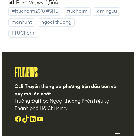
Post Views:
1,564
#ftucharm2018 #SHE
ftucharm
kim ngưu
manhunt
ngoai thuong
FTUCharm
FTUNEWS
CLB Truyền thông đa phương tiện đầu tiên và
quy mô lớn nhất
Trường Đại học Ngoại thương Phân hiệu tại
Thành phố Hồ Chí Minh.