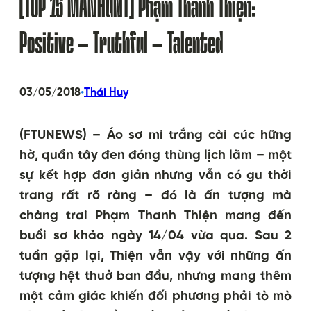
[TOP 15 MANHUNT] Phạm Thanh Thiện:
Positive – Truthful – Talented
•
03/05/2018
Thái Huy
(FTUNEWS) – Áo sơ mi trắng cài cúc hững
hờ, quần tây đen đóng thùng lịch lãm – một
sự kết hợp đơn giản nhưng vẫn có gu thời
trang rất rõ ràng – đó là ấn tượng mà
chàng trai Phạm Thanh Thiện mang đến
buổi sơ khảo ngày 14/04 vừa qua. Sau 2
tuần gặp lại, Thiện vẫn vậy với những ấn
tượng hệt thuở ban đầu, nhưng mang thêm
một cảm giác khiến đối phương phải tò mò