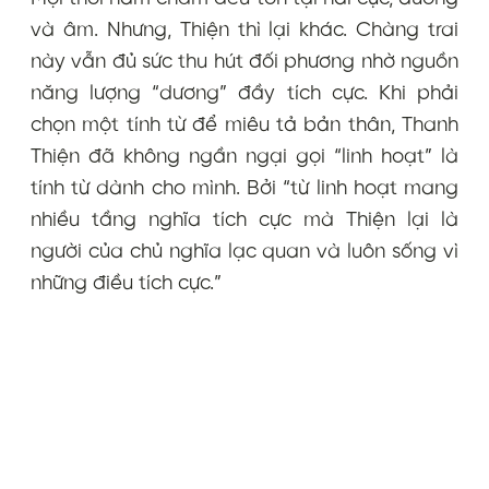
và âm. Nhưng, Thiện thì lại khác. Chàng trai
này vẫn đủ sức thu hút đối phương nhờ nguồn
năng lượng “dương” đầy tích cực. Khi phải
chọn một tính từ để miêu tả bản thân, Thanh
Thiện đã không ngần ngại gọi “linh hoạt” là
tính từ dành cho mình. Bởi “từ linh hoạt mang
nhiều tầng nghĩa tích cực mà Thiện lại là
người của chủ nghĩa lạc quan và luôn sống vì
những điều tích cực.”