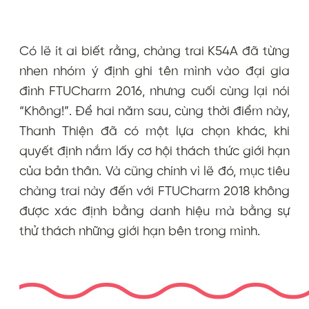
Có lẽ ít ai biết rằng, chàng trai K54A đã từng
nhen nhóm ý định ghi tên mình vào đại gia
đình FTUCharm 2016, nhưng cuối cùng lại nói
“Không!”. Để hai năm sau, cùng thời điểm này,
Thanh Thiện đã có một lựa chọn khác, khi
quyết định nắm lấy cơ hội thách thức giới hạn
của bản thân. Và cũng chính vì lẽ đó, mục tiêu
chàng trai này đến với FTUCharm 2018 không
được xác định bằng danh hiệu mà bằng sự
thử thách những giới hạn bên trong mình.