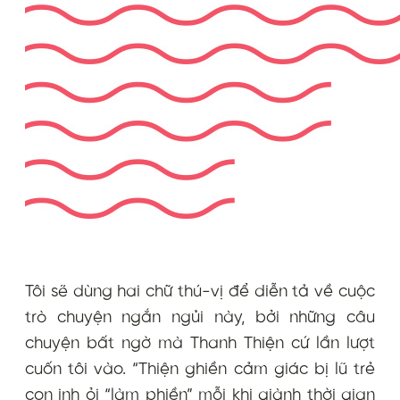
Tôi sẽ dùng hai chữ thú-vị để diễn tả về cuộc
trò chuyện ngắn ngủi này, bởi những câu
chuyện bất ngờ mà Thanh Thiện cứ lần lượt
cuốn tôi vào. “Thiện ghiền cảm giác bị lũ trẻ
con inh ỏi “làm phiền” mỗi khi giành thời gian