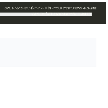
OWL MAGAZINE
TUYỂN THÀNH VIÊN
IN YOUR EYES
FTUNEWS MAGAZINE
CẢM THỨC
FTU AROUND
MENU GIẢI TRÍ