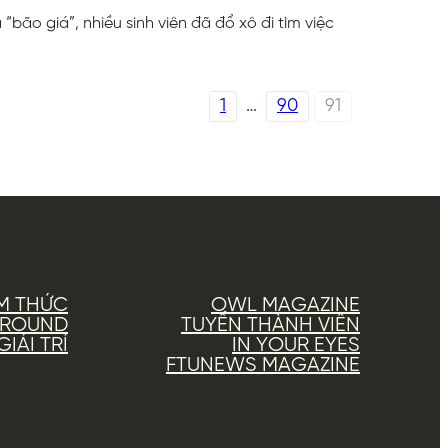
bão giá”, nhiều sinh viên đã đổ xô đi tìm việc
1
…
90
91
M THỨC
OWL MAGAZINE
AROUND
TUYỂN THÀNH VIÊN
IẢI TRÍ
IN YOUR EYES
FTUNEWS MAGAZINE