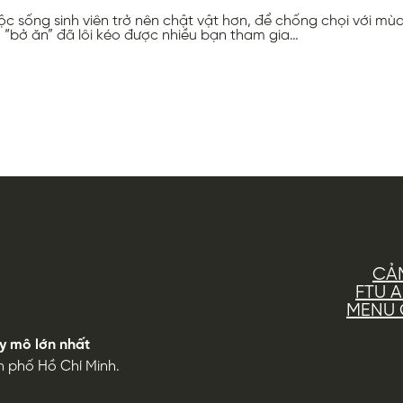
c sống sinh viên trở nên chật vật hơn, để chống chọi với mùa “
 “bở ăn” đã lôi kéo được nhiều bạn tham gia…
CẢ
FTU 
MENU G
y mô lớn nhất
h phố Hồ Chí Minh.