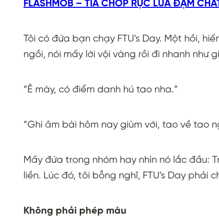
FLASHMOB – TIA CHỚP RỰC LỬA ĐẬM CHẤ
Tôi có đứa bạn chạy FTU’s Day. Một hồi, hi
ngồi, nói mấy lời vội vàng rồi đi nhanh như g
“Ê mày, có điểm danh hú tao nha.”
“Ghi âm bài hôm nay giùm với, tao về tao ng
Mấy đứa trong nhóm hay nhìn nó lắc đầu: Tr
liền. Lúc đó, tôi bỗng nghĩ, FTU’s Day phải 
Không phải phép màu