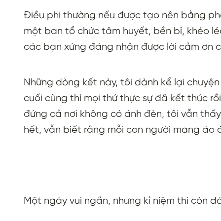
Điều phi thường nếu được tạo nên bằng phé
một ban tổ chức tâm huyết, bền bỉ, khéo léo
các bạn xứng đáng nhận được lời cảm ơn c
Những dòng kết này, tôi dành kể lại chuyện 
cuối cùng thì mọi thứ thực sự đã kết thúc r
đứng cả nơi không có ánh đèn, tôi vẫn thấy
hết, vẫn biết rằng mỗi con người mang áo 
Một ngày vui ngắn, nhưng kỉ niệm thì còn dà