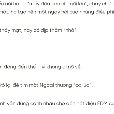
ếu nói họ là “mấy đứa con nít mới lớn”, chạy chư
 một, họ tạo nên một ngày hội của những điều ph
 thấy mặt, nay có dịp thăm “nhà”.
ẫn đông đến thế – vì không ai nỡ về.
rở lại để tìm một Ngoại thương “có lửa”.
mình vẫn đứng cạnh nhau cho đến hết điệu EDM cu