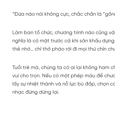
“Đứa nào nói không cực, chắc chắn là “gồn
Làm ban tổ chức, chương trình nào cũng vậy
nghĩa là có mặt trước cả khi sân khấu dựng l
thẻ nhớ… chỉ thở phào rời đi mọi thứ chỉn c
Tuổi trẻ mà, chúng ta có ai lại không ham 
vui cho trọn. Nếu có một phép màu để chươ
lấy sự nhiệt thành và nỗ lực bù đắp, chọn 
nhạc đừng dừng lại.