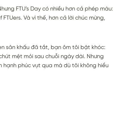
 Nhưng FTU’s Day có nhiều hơn cả phép màu:
 FTUers. Và vì thế, hơn cả lời chúc mừng,
đèn sân khấu đã tắt, bạn ôm tôi bật khóc:
ó chút mệt mỏi sau chuỗi ngày dài. Nhưng
ềm hạnh phúc vụt qua mà dù tôi không hiểu