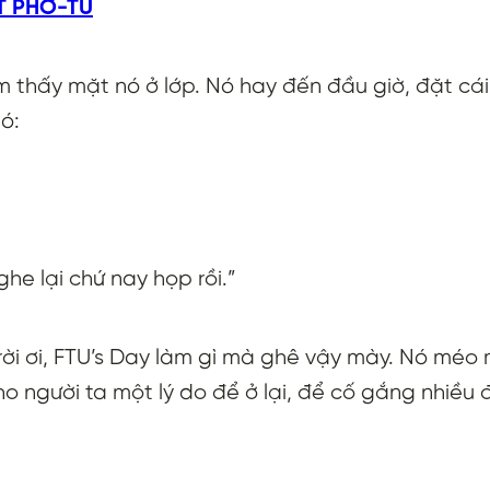
T PHỜ-TU
ếm thấy mặt nó ở lớp. Nó hay đến đầu giờ, đặt cá
ió:
he lại chứ nay họp rồi.”
ời ơi, FTU’s Day làm gì mà ghê vậy mày. Nó méo mi
cho người ta một lý do để ở lại, để cố gắng nhiều 