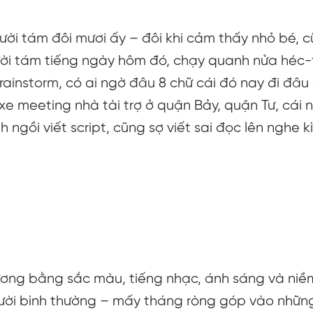
ời tám đôi mươi ấy – đôi khi cảm thấy nhỏ bé, cũ
ười tám tiếng ngày hôm đó, chạy quanh nửa héc
rainstorm, có ai ngờ đâu 8 chữ cái đó nay đi đâu
 xe meeting nhà tài trợ ở quận Bảy, quận Tư, cá
ồi viết script, cũng sợ viết sai đọc lên nghe kì
hương bằng sắc màu, tiếng nhạc, ánh sáng và ni
gười bình thường – mấy tháng ròng góp vào nhữn