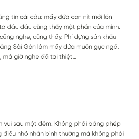
ng tin cái câu: mấy đứa con nít mới lớn
-ta đâu đâu cũng thấy một phần của mình.
 cũng nghe, cũng thấy. Phí dựng sân khấu
i nắng Sài Gòn làm mấy đứa muốn gục ngã.
, mà giờ nghe đã tai thiệt…
ềm vui sau một đêm. Không phải bằng phép
g điều nhỏ nhắn bình thường mà không phải