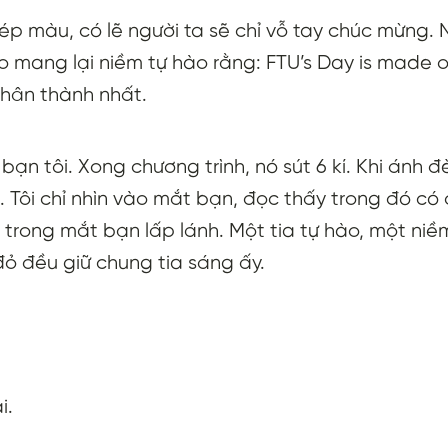
p màu, có lẽ người ta sẽ chỉ vỗ tay chúc mừng.
 mang lại niềm tự hào rằng: FTU’s Day is made of
hân thành nhất.
bạn tôi. Xong chương trình, nó sút 6 kí. Khi ánh 
ồi. Tôi chỉ nhìn vào mắt bạn, đọc thấy trong đó c
 trong mắt bạn lấp lánh. Một tia tự hào, một ni
đỏ đều giữ chung tia sáng ấy.
i.