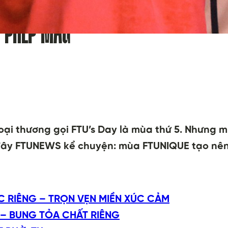
I PHÉP MÀU
i thương gọi FTU’s Day là mùa thứ 5. Nhưng mù
ại đây FTUNEWS kể chuyện: mùa FTUNIQUE tạo n
C RIÊNG – TRỌN VẸN MIỀN XÚC CẢM
 – BUNG TỎA CHẤT RIÊNG