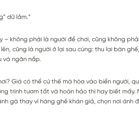
g” dữ lắm.”
 – không phải là người để chơi, cũng không phải
ên, cũng là người ở lại sau cùng: thu lại bàn ghế,
hu và ngăn nắp.
chơi? Giá có thể cứ thế mà hòa vào biển người, q
ng trình tươm tất và hoàn hảo thì hay biết mấy
cánh gà thay vì hàng ghế khán giả, chọn nơi ánh đ