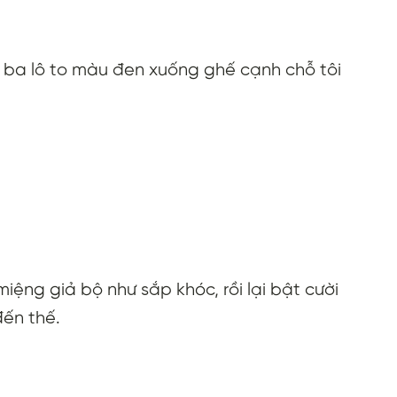
i ba lô to màu đen xuống ghế cạnh chỗ tôi
ệng giả bộ như sắp khóc, rồi lại bật cười
đến thế.