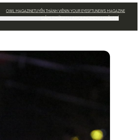
OWL MAGAZINE
TUYỂN THÀNH VIÊN
IN YOUR EYES
FTUNEWS MAGAZINE
CẢM THỨC
FTU AROUND
MENU GIẢI TRÍ