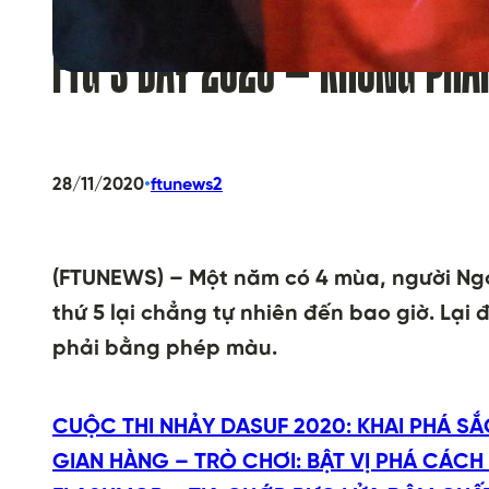
FTU’S DAY 2020 – KHÔNG PHẢ
•
28/11/2020
ftunews2
(FTUNEWS) – Một năm có 4 mùa, người Ngoạ
thứ 5 lại chẳng tự nhiên đến bao giờ. L
phải bằng phép màu.
CUỘC THI NHẢY DASUF 2020: KHAI PHÁ SẮ
GIAN HÀNG – TRÒ CHƠI: BẬT VỊ PHÁ CÁCH