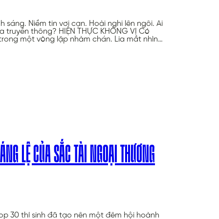
sáng. Niềm tin vơi cạn. Hoài nghi lên ngôi. Ai
 của truyền thông? HIỆN THỰC KHÔNG VỊ Có
 trong một vòng lặp nhàm chán. Lia mắt nhìn…
ÁNG LỆ CỦA SẮC TÀI NGOẠI THƯƠNG
op 30 thí sinh đã tạo nên một đêm hội hoành