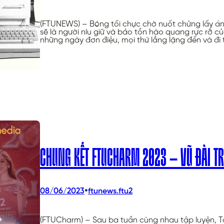
(FTUNEWS) – Bóng tối chực chờ nuốt chửng lấy ánh 
sẽ là người níu giữ và bảo tồn hào quang rực rỡ
những ngày đơn điệu, mọi thứ lẳng lặng đến và đi
CHUNG KẾT FTUCHARM 2023 – VŨ ĐÀI TR
•
08/06/2023
ftunews.ftu2
(FTUCharm) – Sau ba tuần cùng nhau tập luyện, T