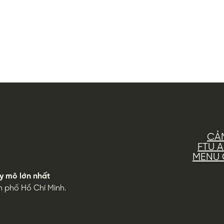
CẢ
FTU 
MENU G
y mô lớn nhất
h phố Hồ Chí Minh.