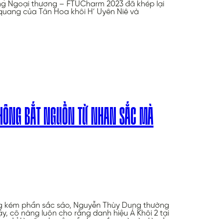
ng Ngoại thương – FTUCharm 2023 đã khép lại
quang của Tân Hoa khôi H’ Uyên Niê và
KHÔNG BẮT NGUỒN TỪ NHAN SẮC MÀ
g kém phần sắc sảo, Nguyễn Thùy Dung thường
y, cô nàng luôn cho rằng danh hiệu Á Khôi 2 tại