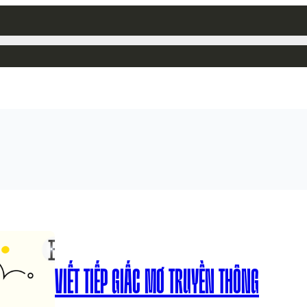
VIẾT TIẾP GIẤC MƠ TRUYỀN THÔNG