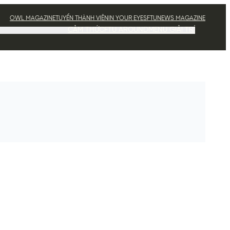
OWL MAGAZINE
TUYỂN THÀNH VIÊN
IN YOUR EYES
FTUNEWS MAGAZINE
CẢM THỨC
FTU AROUND
MENU GIẢI TRÍ