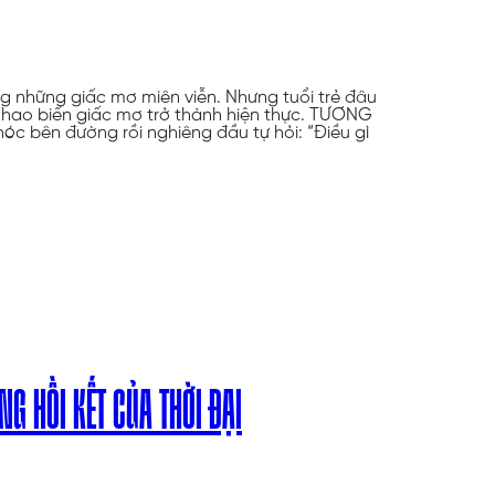
g những giấc mơ miên viễn. Nhưng tuổi trẻ đâu
 khao biến giấc mơ trở thành hiện thực. TƯƠNG
bên đường rồi nghiêng đầu tự hỏi: “Điều gì
G HỒI KẾT CỦA THỜI ĐẠI