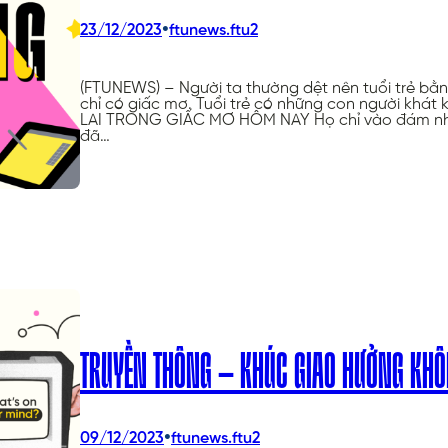
•
23/12/2023
ftunews.ftu2
(FTUNEWS) – Người ta thường dệt nên tuổi trẻ bằn
chỉ có giấc mơ. Tuổi trẻ có những con người khát
LAI TRONG GIẤC MƠ HÔM NAY Họ chỉ vào đám nhóc 
đã…
TRUYỀN THÔNG – KHÚC GIAO HƯỞNG KHÔN
•
09/12/2023
ftunews.ftu2