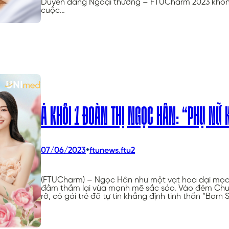
Duyên dáng Ngoại thương – FTUCharm 2023 không 
cuộc…
Á KHÔI 1 ĐOÀN THỊ NGỌC HÂN: “PHỤ NỮ
•
07/06/2023
ftunews.ftu2
(FTUCharm) – Ngọc Hân như một vạt hoa dại mọc 
đằm thắm lại vừa mạnh mẽ sắc sảo. Vào đêm Chung
rỡ, cô gái trẻ đã tự tin khẳng định tinh thần “Born 