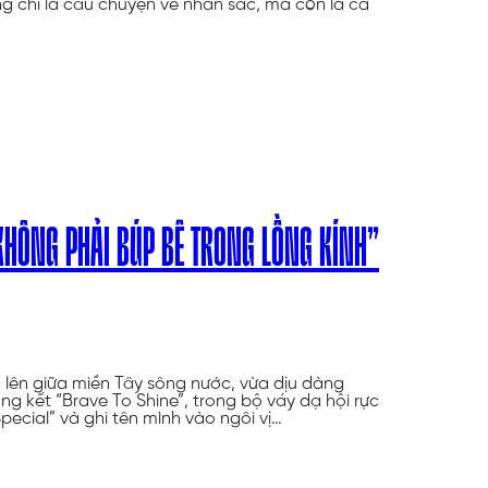
chỉ là câu chuyện về nhan sắc, mà còn là cả
 KHÔNG PHẢI BÚP BÊ TRONG LỒNG KÍNH”
lên giữa miền Tây sông nước, vừa dịu dàng
 kết “Brave To Shine”, trong bộ váy dạ hội rực
Special” và ghi tên mình vào ngôi vị…