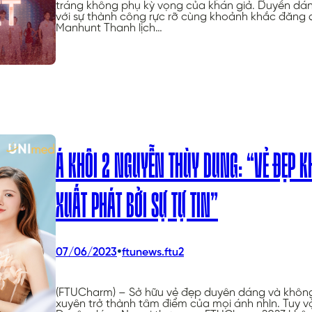
tráng không phụ kỳ vọng của khán giả. Duyên dá
với sự thành công rực rỡ cùng khoảnh khắc đăng 
Manhunt Thanh lịch…
Á KHÔI 2 NGUYỄN THÙY DUNG: “VẺ ĐẸP 
XUẤT PHÁT BỞI SỰ TỰ TIN”
•
07/06/2023
ftunews.ftu2
(FTUCharm) – Sở hữu vẻ đẹp duyên dáng và khôn
xuyên trở thành tâm điểm của mọi ánh nhìn. Tuy vậ