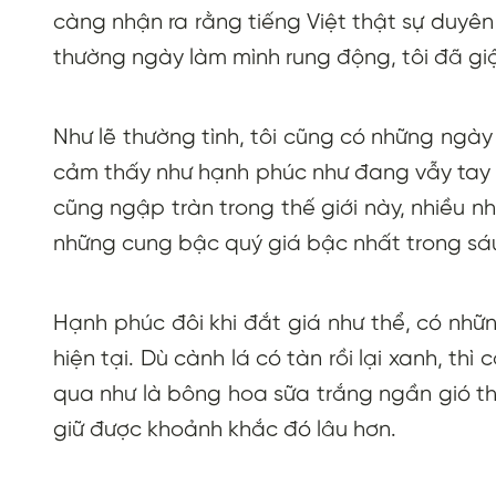
càng nhận ra rằng tiếng Việt thật sự duyên
thường ngày làm mình rung động, tôi đã gi
Như lẽ thường tình, tôi cũng có những ngà
cảm thấy như hạnh phúc như đang vẫy tay 
cũng ngập tràn trong thế giới này, nhiều nh
những cung bậc quý giá bậc nhất trong sá
Hạnh phúc đôi khi đắt giá như thể, có nhữn
hiện tại. Dù cành lá có tàn rồi lại xanh, t
qua như là bông hoa sữa trắng ngần gió th
giữ được khoảnh khắc đó lâu hơn.