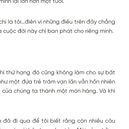
nh lại lớn hơn một tuổi.
hí là tôi…điên vì những điều trên đây chẳng
à cuộc đời này chỉ ban phát cho riêng mình.
thì thứ hạng đó cũng không làm cho sự bất
như một đứa trẻ trăm vạn lần vẫn hồn nhiên
c của chúng ta thành một món hàng. Và khi
 đã đi qua để tôi biết rằng còn nhiều câu