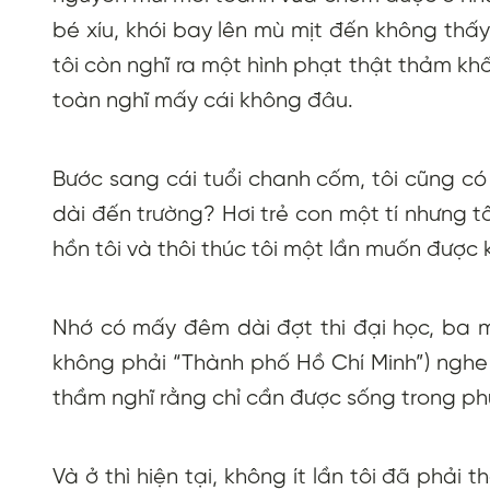
bé xíu, khói bay lên mù mịt đến không thấ
tôi còn nghĩ ra một hình phạt thật thảm khố
toàn nghĩ mấy cái không đâu.
Bước sang cái tuổi chanh cốm, tôi cũng có
dài đến trường? Hơi trẻ con một tí nhưng 
hồn tôi và thôi thúc tôi một lần muốn được 
Nhớ có mấy đêm dài đợt thi đại học, ba m
không phải “Thành phố Hồ Chí Minh”) nghe 
thầm nghĩ rằng chỉ cần được sống trong phút
Và ở thì hiện tại, không ít lần tôi đã phải 