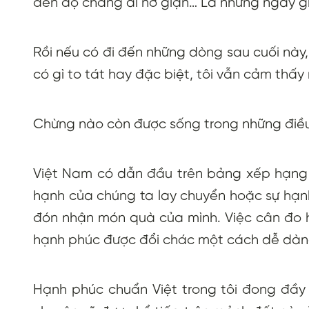
đến độ chẳng ai nỡ giận… Là những ngày giá
Rồi nếu có đi đến những dòng sau cuối này,
có gì to tát hay đặc biệt, tôi vẫn cảm thấ
Chừng nào còn được sống trong những điều 
Việt Nam có dẫn đầu trên bảng xếp hạng v
hạnh của chúng ta lay chuyển hoặc sự hạnh
đón nhận món quà của mình. Việc cân đo h
hạnh phúc được đổi chác một cách dễ dàng
Hạnh phúc chuẩn Việt trong tôi đong đầy 