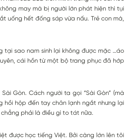
hông may mà bị người lớn phát hiện thì tụi
ị bắt uống hết đống sáp vừa nấu. Trẻ con mà,
ng tại sao nam sinh lại không được mặc …áo
duyên, cái hồn từ một bộ trang phục đã hớp
 Sài Gòn. Cách người ta gọi “Sài Gòn” (mà
g hồi hộp đến tay chân lạnh ngắt nhưng lại
chẳng phải là điều gì to tát nữa.
iệt được học tiếng Việt. Bởi càng lớn lên tôi