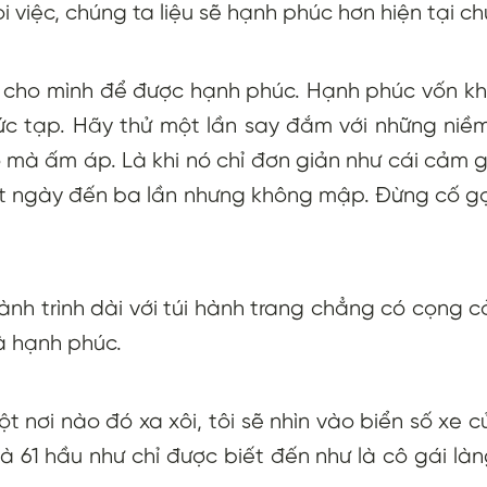
 việc, chúng ta liệu sẽ hạnh phúc hơn hiện tại c
 cho mình để được hạnh phúc. Hạnh phúc vốn kh
c tạp. Hãy thử một lần say đắm với những niềm
 mà ấm áp. Là khi nó chỉ đơn giản như cái cảm 
t ngày đến ba lần nhưng không mập. Đừng cố gọ
nh trình dài với túi hành trang chẳng có cọng c
và hạnh phúc.
ột nơi nào đó xa xôi, tôi sẽ nhìn vào biển số xe c
1 hầu như chỉ được biết đến như là cô gái làn