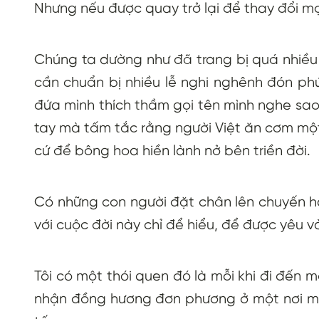
Nhưng nếu được quay trở lại để thay đổi mọi
Chúng ta dường như đã trang bị quá nhiều
cần chuẩn bị nhiều lễ nghi nghênh đón phứ
đứa mình thích thầm gọi tên mình nghe sao
tay mà tấm tắc rằng người Việt ăn cơm mộ
cứ để bông hoa hiền lành nở bên triền đời.
Có những con người đặt chân lên chuyến hà
với cuộc đời này chỉ để hiểu, để được yêu 
Tôi có một thói quen đó là mỗi khi đi đến m
nhận đồng hương đơn phương ở một nơi mà 6