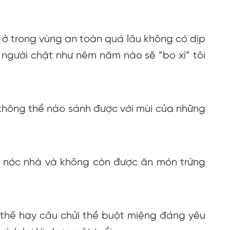
đã ở trong vùng an toàn quá lâu không có dịp
 người chật như nêm năm nào sẽ “bo xì” tôi
không thể nào sánh được với mùi của những
n nóc nhà và không còn được ăn món trứng
n thế hay câu chửi thề buột miệng đáng yêu