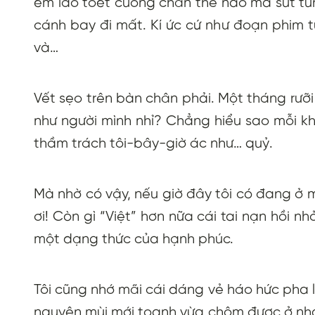
em láo toét cuồng chân thế nào mà sút tu
cánh bay đi mất. Kí ức cứ như đoạn phim 
và…
Vết sẹo trên bàn chân phải. Một tháng rưỡi
như người mình nhỉ? Chẳng hiểu sao mỗi khi
thầm trách tôi-bây-giờ ác như… quỷ.
Mà nhờ có vậy, nếu giờ đây tôi có đang ở m
ơi! Còn gì “Việt” hơn nữa cái tai nạn hồi nh
một dạng thức của hạnh phúc.
Tôi cũng nhớ mãi cái dáng vẻ háo hức pha l
nguyên mùi mới toanh vừa chôm được ở nhà