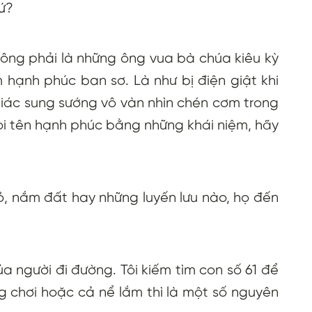
hứ?
ông phải là những ông vua bà chúa kiêu kỳ
 hạnh phúc ban sơ. Là như bị điện giật khi
giác sung sướng vô vàn nhìn chén cơm trong
i tên hạnh phúc bằng những khái niệm, hãy
ỏ, nắm đất hay những luyến lưu nào, họ đến
ủa người đi đường. Tôi kiếm tìm con số 61 để
g chơi hoặc cả nể lắm thì là một số nguyên