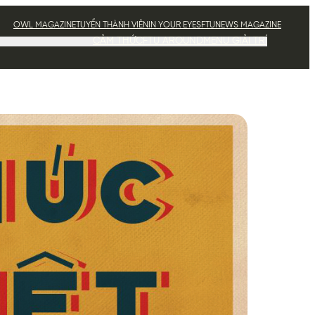
OWL MAGAZINE
TUYỂN THÀNH VIÊN
IN YOUR EYES
FTUNEWS MAGAZINE
CẢM THỨC
FTU AROUND
MENU GIẢI TRÍ