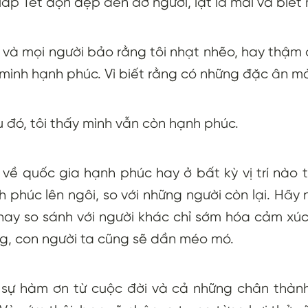
p Tết dọn dẹp đến đờ người, lặt lá mai và biết mì
 và mọi người bảo rằng tôi nhạt nhẽo, hay thậm c
y mình hạnh phúc. Vì biết rằng có những đặc ân m
đó, tôi thấy mình vẫn còn hạnh phúc.
ề quốc gia hạnh phúc hay ở bất kỳ vị trí nào 
 phúc lên ngôi, so với những người còn lại. Hãy 
ay so sánh với người khác chỉ sớm hóa cảm xú
, con người ta cũng sẽ dần méo mó.
sự hàm ơn từ cuộc đời và cả những chân thành