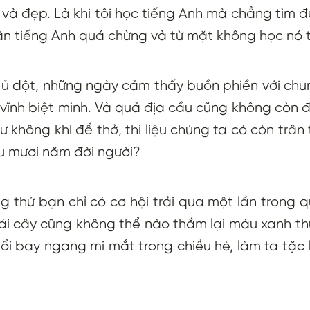
 và đẹp. Là khi tôi học tiếng Anh mà chẳng tìm đư
ận tiếng Anh quá chừng và từ mặt không học nó 
y ủ dột, những ngày cảm thấy buồn phiền với chu
vĩnh biệt mình. Và quả địa cầu cũng không còn 
ư không khí để thở, thì liệu chúng ta có còn trân 
u mươi năm đời người?
g thứ bạn chỉ có cơ hội trải qua một lần trong 
hì cái cây cũng không thể nào thắm lại màu xanh 
ổi bay ngang mi mắt trong chiều hè, làm ta tặc l