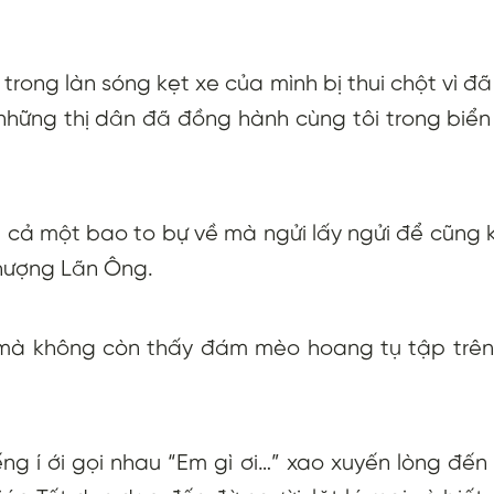
h trong làn sóng kẹt xe của mình bị thui chột vì 
hững thị dân đã đồng hành cùng tôi trong biển
 cả một bao to bự về mà ngửi lấy ngửi để cũng 
Thượng Lãn Ông.
y mà không còn thấy đám mèo hoang tụ tập trê
g í ới gọi nhau “Em gì ơi…” xao xuyến lòng đế