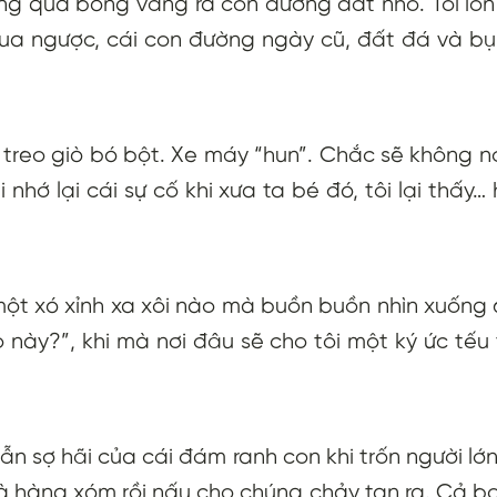
ng quả bóng văng ra con đường đất nhỏ. Tôi lon
tua ngược, cái con đường ngày cũ, đất đá và bụ
 treo giò bó bột. Xe máy “hun”. Chắc sẽ không n
 nhớ lại cái sự cố khi xưa ta bé đó, tôi lại thấy
ột xó xỉnh xa xôi nào mà buồn buồn nhìn xuống d
ỏ này?”, khi mà nơi đâu sẽ cho tôi một ký ức tếu 
ẫn sợ hãi của cái đám ranh con khi trốn người lớ
 hàng xóm rồi nấu cho chúng chảy tan ra. Cả bọ