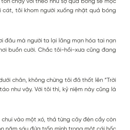
 ton chạy với theo như sợ quả bóng sẽ mọc
i cát, tôi khom người xuống nhặt quả bóng
ơi đâu mà người ta lại lãng mạn hóa tai nạn
… hơi buồn cười. Chắc tôi-hồi-xưa cũng đang
ưới chân, không chừng tôi đã thốt lên “Trời
táo như vậy. Với tôi thì, kỷ niệm này cũng là
n chui vào một xó, thả từng cây đèn cầy còn
n năm sáu đứa trốn mình trong một cái hốc