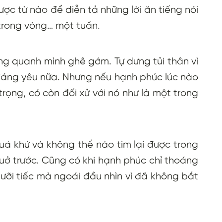
ợc từ nào để diễn tả những lời ăn tiếng nói
trong vòng… một tuần.
ng quanh mình ghê gớm. Tự dưng tủi thân vì
đáng yêu nữa. Nhưng nếu hạnh phúc lúc nào
trọng, có còn đối xử với nó như là một trong
quá khứ và không thể nào tìm lại được trong
thuở trước. Cũng có khi hạnh phúc chỉ thoáng
ưỡi tiếc mà ngoái đầu nhìn vì đã không bắt