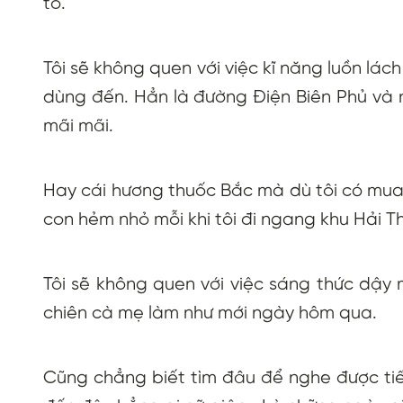
tố.
Tôi sẽ không quen với việc kĩ năng luồn lác
dùng đến. Hẳn là đường Điện Biên Phủ và n
mãi mãi.
Hay cái hương thuốc Bắc mà dù tôi có mua
con hẻm nhỏ mỗi khi tôi đi ngang khu Hải 
Tôi sẽ không quen với việc sáng thức dậ
chiên cà mẹ làm như mới ngày hôm qua.
Cũng chẳng biết tìm đâu để nghe được tiến