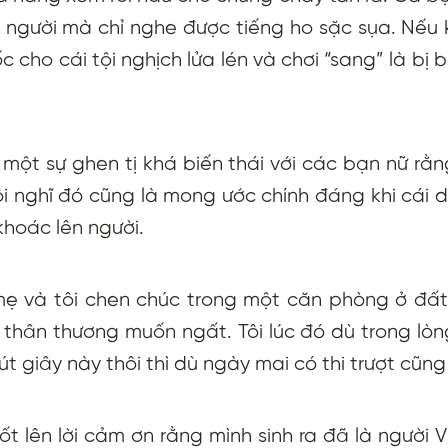
y người mà chỉ nghe được tiếng ho sặc sụa. Nếu k
c cho cái tội nghịch lửa lén và chơi “sang” là b
 một sự ghen tị khá biến thái với các bạn nữ rằ
tôi nghĩ đó cũng là mong ước chính đáng khi cái 
khoác lên người.
ẹ và tôi chen chúc trong một căn phòng ở đất
thân thương muốn ngất. Tôi lúc đó dù trong lòn
 giây này thôi thì dù ngày mai có thi trượt cũng 
thốt lên lời cảm ơn rằng mình sinh ra đã là người V