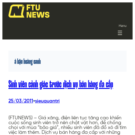
Menu
á hậu hoàng oanh
Sinh viên cảnh giác trước dịch vụ bán hàng đa cấp
•
25/03/2011
sieuquantri
(FTUNEWS) – Giá xăng, điện liên tục tăng cao khiến
cuộc sống sinh viên trở nên chật vật hơn, để chống
chọi với mùa “bão giá”, nhiều sinh viên đã đổ xô đi tìm
việc làm thêm. Dịch vụ bán hàng đa cấp với những