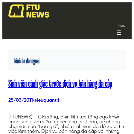
Menu
kinh te doi ngoai
Sinh viên cảnh giác trước dịch vụ bán hàng đa cấp
•
25/03/2011
sieuquantri
(FTUNEWS) – Giá xăng, điện liên tục tăng cao khiến
cuộc sống sinh viên trở nên chật vật hơn, để chống
chọi với mùa “bão giá”, nhiều sinh viên đã đổ xô đi tìm
việc làm thêm. Dịch vụ bán hàng đa cấp với những