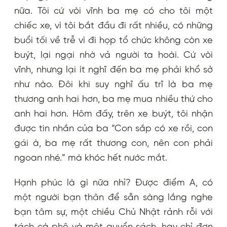
nữa. Tôi cứ vòi vĩnh ba mẹ có cho tôi một
chiếc xe, vì tôi bắt đầu đi rất nhiều, có những
buổi tối về trễ vì đi họp tổ chức không còn xe
buýt, lại ngại nhờ vả người ta hoài. Cứ vòi
vĩnh, nhưng lại ít nghĩ đến ba mẹ phải khổ sở
như nào. Đôi khi suy nghĩ ấu trĩ là ba mẹ
thương anh hai hơn, ba mẹ mua nhiều thứ cho
anh hai hơn. Hôm đấy, trên xe buýt, tôi nhận
được tin nhắn của ba “Con sắp có xe rồi, con
gái à, ba mẹ rất thương con, nên con phải
ngoan nhé.” mà khóc hết nước mắt.
Hạnh phúc là gì nữa nhỉ? Được điểm A, có
một người bạn thân để sẵn sàng lắng nghe
bạn tâm sự, một chiều Chủ Nhật rảnh rỗi với
tách cà phê và một quyển sách, hay chỉ đơn