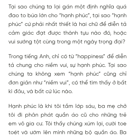
Tại sao chúng ta lại gán một định nghĩa quá
đao to búa lớn cho “hạnh phúc”, tại sao “hạnh
phúc” cứ phải nhất thiết là hai chữ để diễn tả
cảm giác đạt được thành tựu nào đó, hoặc
vui sướng tột cùng trong một ngày trọng đại?
Trong tiếng Anh, chỉ có từ “happiness” để diễn
tả chung cho niềm vui, sự hạnh phúc. Tại sao
chúng ta không xem “hạnh phúc” cũng chỉ
đơn giản như “niềm vui”, có thể tìm thấy ở bất
kì đâu, và bất cứ lúc nào.
Hạnh phúc là khi tôi tầm lớp sáu, ba mẹ chở
tôi đi phân phát quần áo cũ cho những trẻ
em vô gia cư. Tôi thấy chúng xúm lại, cười toe
toét và ướm lên mình những bộ quần áo. Ba