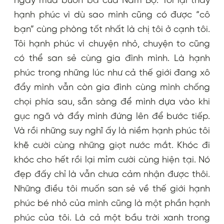
ngày mưa buồn bã của Nam Bộ. Tôi lại thấy
hạnh phúc vì dù sao mình cũng có được “cô
bạn” cùng phòng tốt nhất là chị tôi ở cạnh tôi.
Tôi hạnh phúc vì chuyện nhỏ, chuyện to cũng
có thể san sẻ cùng gia đình mình. Là hạnh
phúc trong những lúc như cả thế giới đang xô
đẩy mình vẫn còn gia đình cùng mình chống
chọi phía sau, sẵn sàng để mình dựa vào khi
gục ngã và đẩy mình đứng lên để bước tiếp.
Và rồi những suy nghĩ ấy là niềm hạnh phúc tôi
khẽ cười cùng những giọt nước mắt. Khóc đi
khóc cho hết rồi lại mỉm cười cùng hiện tại. Nó
đẹp đấy chỉ là vẫn chưa cảm nhận được thôi.
Những điều tôi muốn san sẻ về thế giới hạnh
phúc bé nhỏ của mình cũng là một phần hạnh
phúc của tôi. Là cả một bầu trời xanh trong