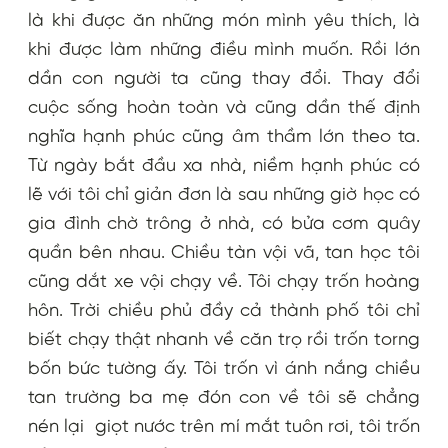
là khi được ăn những món mình yêu thích, là
khi được làm những điều mình muốn. Rồi lớn
dần con người ta cũng thay đổi. Thay đổi
cuộc sống hoàn toàn và cũng dần thế định
nghĩa hạnh phúc cũng âm thầm lớn theo ta.
Từ ngày bắt đầu xa nhà, niềm hạnh phúc có
lẽ với tôi chỉ giản đơn là sau những giờ học có
gia đình chờ trông ở nhà, có bửa cơm quây
quần bên nhau. Chiều tàn vội vã, tan học tôi
cũng dắt xe vội chạy về. Tôi chạy trốn hoàng
hôn. Trời chiều phủ đầy cả thành phố tôi chỉ
biết chạy thật nhanh về căn trọ rồi trốn torng
bốn bức tường ấy. Tôi trốn vì ánh nắng chiều
tan trường ba mẹ đón con về tôi sẽ chẳng
nén lại giọt nước trên mí mắt tuôn rơi, tôi trốn