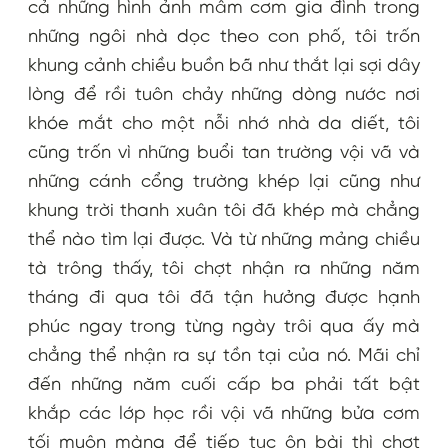
cả những hình ảnh mâm cơm gia đình trong
những ngôi nhà dọc theo con phố, tôi trốn
khung cảnh chiều buồn bã như thắt lại sợi dây
lòng để rồi tuôn chảy những dòng nước nơi
khóe mắt cho một nỗi nhớ nhà da diết, tôi
cũng trốn vì những buổi tan trường vội vã và
những cánh cổng trường khép lại cũng như
khung trời thanh xuân tôi đã khép mà chẳng
thể nào tìm lại được. Và từ những mảng chiều
tà trông thấy, tôi chợt nhận ra những năm
tháng đi qua tôi đã tận hưởng được hạnh
phúc ngay trong từng ngày trôi qua ấy mà
chẳng thể nhận ra sự tồn tại của nó. Mãi chỉ
đến những năm cuối cấp ba phải tất bật
khắp các lớp học rồi vội vã những bửa cơm
tối muộn màng để tiếp tục ôn bài thì chợt