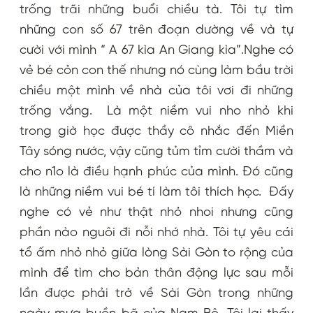
trống trãi những buổi chiều tà. Tôi tự tìm
những con số 67 trên đoạn dường về và tự
cười với mình “ A 67 kìa An Giang kìa”.Nghe có
vẻ bé cỏn con thế nhưng nó cùng làm bầu trời
chiều một mình về nhà của tôi vơi đi những
trống vắng. Là một niềm vui nho nhỏ khi
trong giờ học được thầy cô nhắc đến Miền
Tây sóng nước, vậy cũng tủm tỉm cười thầm và
cho n1o là điều hạnh phúc của mình. Đó cũng
là những niềm vui bé tí làm tôi thích học. Đấy
nghe có vẻ như thật nhỏ nhoi nhưng cũng
phần nào nguôi đi nỗi nhớ nhà. Tôi tự yêu cái
tổ ấm nhỏ nhỏ giữa lòng Sài Gòn to rộng của
mình để tìm cho bản thân động lực sau mỗi
lần được phải trở về Sài Gòn trong những