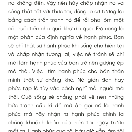
nó không đến. Vậy nên hãy chấp nhận nó và
sống thật tốt với thực tại, đừng lo sợ tương lai
bằng cách trốn tránh nó để rồi phải ôm một
nỗi nuối tiếc cho quá khứ đã qua. Đó cũng là
một phần của định nghĩa về hạnh phúc. Bạn
sẽ chỉ thật sự hạnh phúc khi sống cho hiện tại
và chấp nhận tương lai, việc né tránh sẽ chỉ
mãi làm hạnh phúc của bạn trở nên gượng ép
mà thôi. Việc tìm hạnh phúc cho bản thân
mình thật sự chẳng khó. Nó giản đơn hay
phức tạp là tùy vào cách nghĩ mỗi người mà
thôi. Cuộ sống sẽ chẳng phải vẽ nên những
bức tranh cầu kì để mờ ảo gọi nó là hạnh
phúc mà hãy nhận ra hạnh phúc chính là
những khoảnh khắc của hiện tại ngay trước
mắt ta. Hạnh phúc của tôi bây giờ vẫn làm tôi