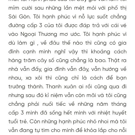
mỉm cười sau những lần mệt mỏi với phố thị
Sài Gòn. Tôi hạnh phúc vì nỗ lực suốt chẳng
đường cấp 3 của tôi được đáp trả với cái vé
vào Ngoại Thương mơ ước. Tôi hạnh phúc vì
dù làm gì , về đâu thế nào thì cũng có gia
đình cạnh mình nghĩ vậy thì khoảng cách
hàng trăm cây số cũng chẳng là bao. Thật ra
nhà vẫn đấy, gia đình vẫn đây, vẫn hướng về
nhau, xa xôi thì cũng chỉ là cách để bạn
trưởng thành. Thanh xuân ai rồi cũng qua đi
nhưng sau đó kỉ niệm vẫn còn mãi và tôi cũng
chẳng phải nuối tiếc về những năm tháng
cấp 3 mình đã sống hết mình với nhiệt huyết
tuổi trẻ. Còn những hạnh phúc nhỏ nhoi mà tôi
vẫn đang tự tìm cho mình để khỏa lắp cho nỗi