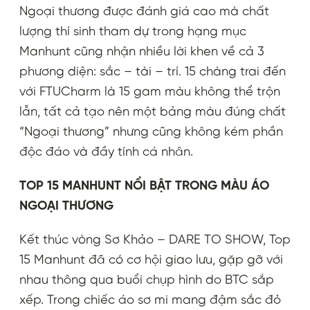
Ngoại thương được đánh giá cao mà chất
lượng thí sinh tham dự trong hạng mục
Manhunt cũng nhận nhiều lời khen về cả 3
phương diện: sắc – tài – trí. 15 chàng trai đến
với FTUCharm là 15 gam màu không thể trộn
lẫn, tất cả tạo nên một bảng màu đúng chất
“Ngoại thương” nhưng cũng không kém phần
độc đáo và đầy tính cá nhân.
TOP 15 MANHUNT NỔI BẬT TRONG MÀU ÁO
NGOẠI THƯƠNG
Kết thúc vòng Sơ Khảo – DARE TO SHOW, Top
15 Manhunt đã có cơ hội giao lưu, gặp gỡ với
nhau thông qua buổi chụp hình do BTC sắp
xếp. Trong chiếc áo sơ mi mang đậm sắc đỏ