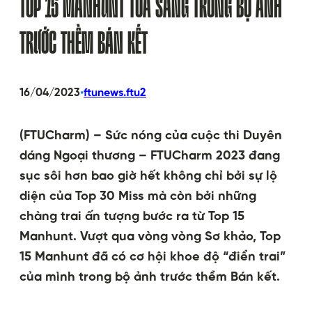
TOP 15 MANHUNT TỎA SÁNG TRONG BỘ ẢNH
TRƯỚC THỀM BÁN KẾT
•
16/04/2023
ftunews.ftu2
(FTUCharm) – Sức nóng của cuộc thi Duyên
dáng Ngoại thương – FTUCharm 2023 đang
sục sôi hơn bao giờ hết không chỉ bởi sự lộ
diện của Top 30 Miss mà còn bởi những
chàng trai ấn tượng bước ra từ Top 15
Manhunt. Vượt qua vòng vòng Sơ khảo, Top
15 Manhunt đã có cơ hội khoe độ “điển trai”
của mình trong bộ ảnh trước thềm Bán kết.