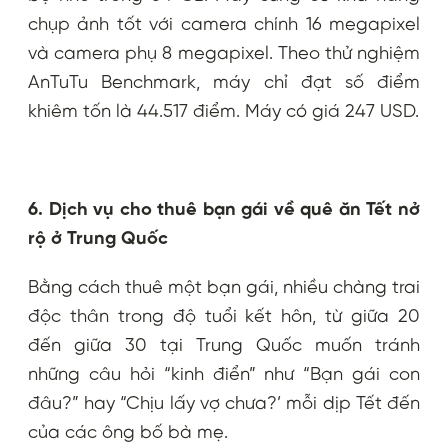
chụp ảnh tốt với camera chính 16 megapixel
và camera phụ 8 megapixel. Theo thử nghiệm
AnTuTu Benchmark, máy chỉ đạt số điểm
khiêm tốn là 44.517 điểm. Máy có giá 247 USD.
6. Dịch vụ cho thuê bạn gái về quê ăn Tết nở
rộ ở Trung Quốc
Bằng cách thuê một bạn gái, nhiều chàng trai
độc thân trong độ tuổi kết hôn, từ giữa 20
đến giữa 30 tại Trung Quốc muốn tránh
những câu hỏi “kinh điển” như “Bạn gái con
đâu?” hay “Chịu lấy vợ chưa?’ mỗi dịp Tết đến
của các ông bố bà mẹ.