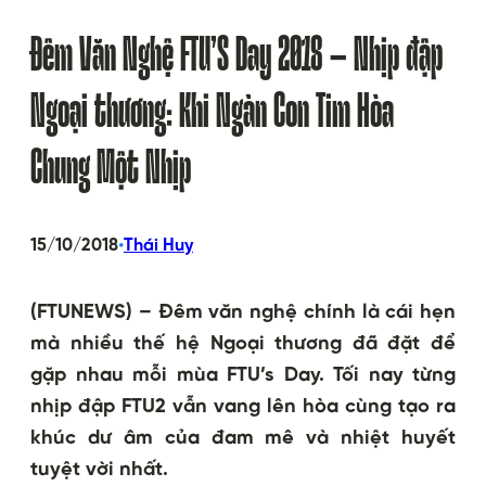
Đêm Văn Nghệ FTU’S Day 2018 – Nhịp đập
Ngoại thương: Khi Ngàn Con Tim Hòa
Chung Một Nhịp
•
15/10/2018
Thái Huy
(FTUNEWS) – Đêm văn nghệ chính là cái hẹn
mà nhiều thế hệ Ngoại thương đã đặt để
gặp nhau mỗi mùa FTU’s Day. Tối nay từng
nhịp đập FTU2 vẫn vang lên hòa cùng tạo ra
khúc dư âm của đam mê và nhiệt huyết
tuyệt vời nhất.