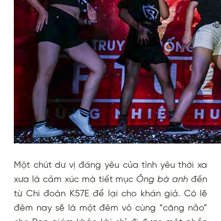
Một chút dư vị đáng yêu của tình yêu thời xa
xưa là cảm xúc mà tiết mục
Ông bà anh
đến
từ Chi đoàn K57E để lại cho khán giả. Có lẽ
đêm nay sẽ là một đêm vô cùng “căng não”