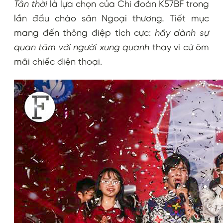
Tân thời
là lựa chọn của Chi đoàn K57BF trong
lần đầu chào sân Ngoại thương
.
Tiết mục
mang đến thông điệp tích cực:
hãy dành sự
quan tâm với người xung quanh
thay vì cứ ôm
mãi chiếc điện thoại.