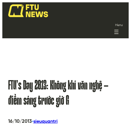
Menu
FTU’s Day 2013: Không khí văn nghệ –
điểm sáng trước giờ G
•
16/10/2013
sieuquantri