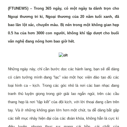
(FTUNEWS) – Trong 365 ngày, có một ngày ta dành trọn cho
Ngoại thương tri kỉ, Ngoại thương của 20
năm tuổi xanh, đã
bao lần lột xác, chuyển màu. Bị nén trong một không gian hẹp
0.5 ha của hơn 3000
con người, không khí tập dượt cho buổi
văn nghệ đang nóng hơn bao giờ hết.
Những ngày này, chỉ cần bước dọc các hành lang, bạn sẽ dễ dàng
có cảm tưởng mình đang “lạc” vào
một học viện đào tạo đủ các
loại hình ca – kịch. Trong các góc nhỏ là nơi các ban nhạc đang
tranh thủ
luyện giọng trong giờ giải lao ngắn ngủi, trên các cầu
thang hẹp là nơi “tập kết” của đội kịch, với lời thoại
đang cầm trên
tay. Và ở những không gian lớn hơn một chút, ta dễ dàng bắt gặp
các tiết mục nhảy hiện
đại của các đoàn khóa, không hẳn là cực kì
điêu luyện, nhưng thực sự mang cái hồn, cái chất của