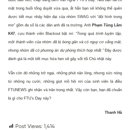
mặt trong buổi tổng duyệt vừa qua, ắt hẳn bạn sẽ không thể quên
được tiết mục nhảy
hiện đại của nhóm SWAG với “đội hình trong
mơ” gồm đa số là các đàn anh đã ra trường. Anh
Phạm
Tùng Lâm
K47
, cựu thành viên Blackout bật mí:
“Trong quá trình luyện tập,
một thành viên của nhóm
đã bị bong gân và có nguy cơ vắng mặt,
nhưng nhóm đã có phương án dự phòng thích hợp nhất.”
Đây
được
đánh giá là một tiết mục hứa hẹn sẽ gây sốt tối Chủ nhật này.
Vẫn còn đó những trở ngại, những phút nản lòng, nhưng sức nóng
từ những nụ cười, những giọt mồ hôi
rơi của sinh viên là điều
FTUNEWS ghi nhận và trân trọng nhất. Vậy còn bạn, bạn đã chuẩn
bị gì cho
FTU’s Day này?
Thanh Hà
Post Views:
1,414