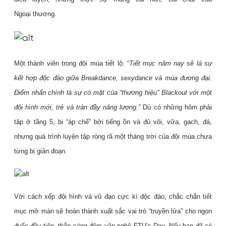
Ngoại
thương.
Một thành viên trong đội múa tiết lộ: “
Tiết mục năm nay sẽ là sự
kết hợp độc đáo giữa Breakdance,
sexydance và múa đương đại.
Điểm nhấn chính là sự có mặt của “thương hiệu” Blackout với một
đội
hình mới, trẻ và tràn đầy năng lượng.”
Dù có những hôm phải
tập ở tầng 5, bị “áp chế” bởi tiếng ồn và đủ
vôi, vữa, gạch, đá,
nhưng quá trình luyện tập ròng rã một tháng trời của đội múa chưa
từng bị gián đoạn.
Với cách xếp đội hình và vũ đạo cực kì độc đáo, chắc chắn tiết
mục mở màn sẽ hoàn thành xuất sắc vai
trò “truyền lửa” cho ngọn
đuốc đầu tiên, thắp sáng đêm văn nghệ FTU’s Day.
Nếu bạn đã có