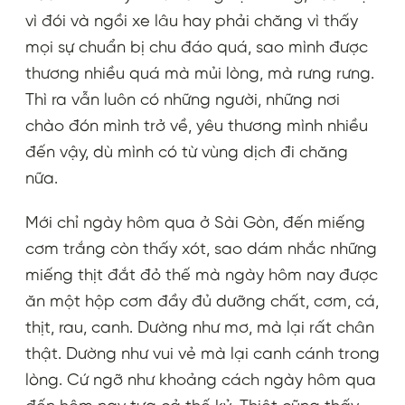
vì đói và ngồi xe lâu hay phải chăng vì thấy
mọi sự chuẩn bị chu đáo quá, sao mình được
thương nhiều quá mà mủi lòng, mà rưng rưng.
Thì ra vẫn luôn có những người, những nơi
chào đón mình trở về, yêu thương mình nhiều
đến vậy, dù mình có từ vùng dịch đi chăng
nữa.
Mới chỉ ngày hôm qua ở Sài Gòn, đến miếng
cơm trắng còn thấy xót, sao dám nhắc những
miếng thịt đắt đỏ thế mà ngày hôm nay được
ăn một hộp cơm đầy đủ dưỡng chất, cơm, cá,
thịt, rau, canh. Dường như mơ, mà lại rất chân
thật. Dường như vui vẻ mà lại canh cánh trong
lòng. Cứ ngỡ như khoảng cách ngày hôm qua