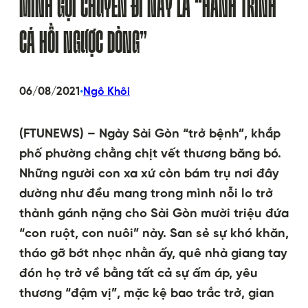
MÌNH GỌI CHUYẾN ĐI NÀY LÀ “HÀNH TRÌNH
CÁ HỒI NGƯỢC DÒNG”
•
06/08/2021
Ngô Khôi
(FTUNEWS) – Ngày Sài Gòn “trở bệnh”, khắp
phố phường chằng chịt vết thương băng bó.
Những người con xa xứ còn bám trụ nơi đây
dường như đều mang trong mình nỗi lo trở
thành gánh nặng cho Sài Gòn mười triệu đứa
“con ruột, con nuôi” này. San sẻ sự khó khăn,
tháo gỡ bớt nhọc nhằn ấy, quê nhà giang tay
đón họ trở về bằng tất cả sự ấm áp, yêu
thương “đậm vị”, mặc kệ bao trắc trở, gian