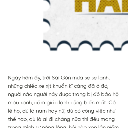
Ngày hôm ấy, trời Sài Gòn mưa se se lạnh,
những chiếc xe xịt khuẩn kĩ càng đã ở đó,
người nào người nấy được trang bị đồ bảo hộ
màu xanh, cảm giác lạnh cũng biến mất. Có
lẽ họ, dù là nam hay nữ, dù có công việc như
thế nào, dù là ai đi chăng nữa thì đều mang
trong mình sự nóng lòng, hồi hộp xen lẫn niềm