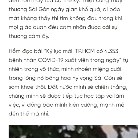
đến hôm nay tựa cả thế kỷ. Thiệt cũng thấy
thương Sài Gòn ngày gian khổ quá, ai bảo
mắt không thấy thì tim không đau trong khi
mọi giác quan đều cảm nhận được cái sự
thương cảm ấy.
Hổm đọc bài “Kỷ lục mới: TP.HCM có 4.353
bệnh nhân COVID-19 xuất viện trong ngày” tự
nhiên trong vô thức, mình nhoẻn miệng cười,
trong lòng nở bông hoa hy vọng Sài Gòn sẽ
sớm khoẻ thôi. Đất nước mình sẽ chiến thắng,
chúng mình sẽ được tiếp tục học tập và làm
việc, vì đồng bào mình kiên cường, mạnh mẽ
đến thế mà nhỉ.