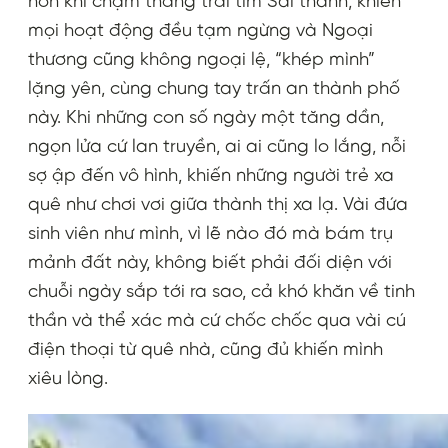
hơn khi chạm thẳng trái tim Sài thành, khiến
mọi hoạt động đều tạm ngừng và Ngoại
thương cũng không ngoại lệ, “khép mình”
lặng yên, cùng chung tay trấn an thành phố
này. Khi những con số ngày một tăng dần,
ngọn lửa cứ lan truyền, ai ai cũng lo lắng, nỗi
sợ ập đến vô hình, khiến những người trẻ xa
quê như chơi vơi giữa thành thị xa lạ. Vài đứa
sinh viên như mình, vì lẽ nào đó mà bám trụ
mảnh đất này, không biết phải đối diện với
chuỗi ngày sắp tới ra sao, cả khó khăn về tinh
thần và thể xác mà cứ chốc chốc qua vài cú
điện thoại từ quê nhà, cũng đủ khiến mình
xiêu lòng.