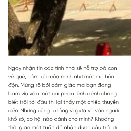
Ngày nhận tin các tỉnh nhà sẽ hỗ trợ bà con
về quê, cảm xúc của mình như một mớ hỗn
độn. Mừng rỡ bởi cảm giác mà bạn đang
bám víu vào một cái phao lênh đênh chẳng
biết trôi tới đâu thì lại thấy một chiếc thuyền
đến. Nhưng cũng lo lắng vì giữa vô vàn người
khổ sở, cơ hội nào dành cho mình? Khoảng
thời gian một tuần để nhận được câu trả lời