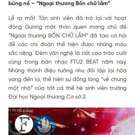
bùng nổ – “Ngoại thương Bốn chữ lắm”
Lễ ra mắt Tân sinh viên đã trở lại với hoạt
động Gương mặt thân quen mang chủ đề
“Ngoại thương BỐN CHỮ LẮM” đã tạo cơ hội
để các chi đoàn thể hiện được những màu
sắc riêng. Đêm văn nghệ là nốt cao trào cuối
cùng trong bản nhạc FTU2 BEAT năm nay.
Những thanh điệu tưởng như đối lập lại hòa
vang đến lạ, thể hiện sự đồng lòng “về chung
một nhà” của tất cả thế hệ sinh viên trường
Đại học Ngoại thương Cơ sở 2.