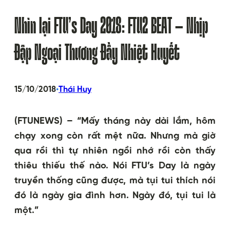
Nhìn lại FTU’s Day 2018: FTU2 BEAT – Nhịp
Đập Ngoại Thương Đầy Nhiệt Huyết
•
15/10/2018
Thái Huy
(FTUNEWS) – “Mấy tháng này dài lắm, hôm
chạy xong còn rất mệt nữa. Nhưng mà giờ
qua rồi thì tự nhiên ngồi nhớ rồi còn thấy
thiêu thiếu thế nào. Nói FTU’s Day là ngày
truyền thống cũng được, mà tụi tui thích nói
đó là ngày gia đình hơn. Ngày đó, tụi tui là
một.”