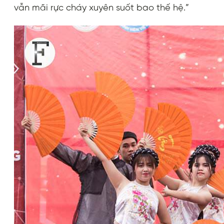
vẫn mãi rực cháy xuyên suốt bao thế hệ.”