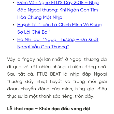
Đêm Văn Nghệ FTU’S Day 2018 – Nhịp
đập Ngoại thương: Khi Ngàn Con Tim
Hòa Chung Một Nhịp
Huỳnh Tú: “Luôn Là Chính Mình Và Đừng
Sợ Lời Chê Bai”
Hà Nhi Idol: “Ngoại Thương – Đã Xuất
Ngoại Vẫn Còn Thương”
Vậy là “ngày hội lớn nhất” ở Ngoại thương đã
đi qua với rất nhiều những kỉ niệm đáng nhớ.
Sau tất cả, FTU2 BEAT là nhịp đập Ngoại
thương đầy nhiệt huyết và trong mỗi giai
đoạn chuyển động của mình, từng giai điệu
thực sự là một thanh sắc riêng, tròn đầy.
Lễ khai mạc – Khúc dạo đầu vang dội