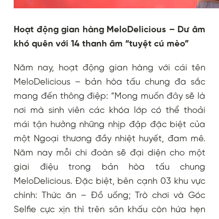
Hoạt động gian hàng MeloDelicious – Dư âm
khó quên với 14 thanh âm “tuyệt cú mèo”
Năm nay, hoạt động gian hàng với cái tên
MeloDelicious – bản hòa tấu chung đa sắc
mang đến thông điệp: “Mong muốn đây sẽ là
nơi mà sinh viên các khóa lớp có thể thoải
mái tận hưởng những nhịp đập đặc biệt của
một Ngoại thương đầy nhiệt huyết, đam mê.
Năm nay mỗi chi đoàn sẽ đại diện cho một
giai điệu trong bản hòa tấu chung
MeloDelicious. Đặc biệt, bên cạnh 03 khu vực
chính: Thức ăn – Đồ uống; Trò chơi và Góc
Selfie cực xịn thì trên sân khấu còn hứa hẹn