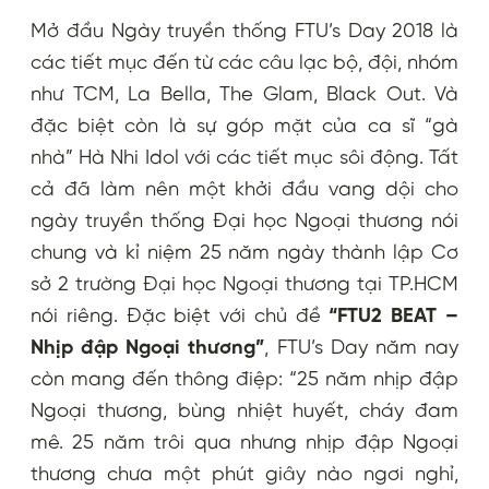
Mở đầu Ngày truyền thống FTU’s Day 2018 là
các tiết mục đến từ các câu lạc bộ, đội, nhóm
như TCM, La Bella, The Glam, Black Out. Và
đặc biệt còn là sự góp mặt của ca sĩ “gà
nhà” Hà Nhi Idol với các tiết mục sôi động. Tất
cả đã làm nên một khởi đầu vang dội cho
ngày truyền thống Đại học Ngoại thương nói
chung và kỉ niệm 25 năm ngày thành lập Cơ
sở 2 trường Đại học Ngoại thương tại TP.HCM
nói riêng. Đặc biệt với chủ đề
“FTU2 BEAT –
Nhịp đập Ngoại thương”
,
FTU’s Day năm nay
còn
mang đến thông điệp: “25 năm nhịp đập
Ngoại thương, bùng nhiệt huyết, cháy đam
mê. 25 năm trôi qua nhưng nhịp đập Ngoại
thương chưa một phút giây nào ngơi nghỉ,