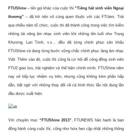
FTUShine
– tên gọi khác của cuộc thi
“Tiếng hát sinh viên Ngoại
thương”
– đã trở nên vô cùng quen thuộc với các FTUers. Trải
qua nhiều năm tổ chức, cuộc thi đã thành công trong việc tìm kiếm
những tài năng âm nhạc sinh viên khi những tên tuổi như Trọng
Khương, Lan Trinh, v.v… đều đã từng chinh phục sân khấu
FTUShine và đang từng bước vững chắc chinh phục làng âm nhạc
Việt. Thêm vào đó, cuộc thi cũng là cơ hội để cộng đồng sinh viên
FTU2 giao lưu, trải nghiệm và thể hiện chính mình. FTUShine năm
nay sẽ tiếp tục nhiệm vụ trên, nhưng cũng không kém phần hấp
dẫn, bất ngờ với những thay đổi về cả hình thức lẫn nội dung lần
đầu được xuất hiện.
Với chuyên mục
“FTUShine 2013”
, FTUNEWS hân hạnh là bạn
đồng hành cùng cuộc thi, cũng như hứa hẹn cập nhật những thông