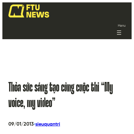
Menu
Thỏa sức sáng tạo cùng cuộc thi “My
voice, my video”
•
09/01/2013
sieuquantri