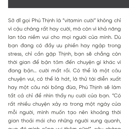
Sở dĩ gọi Phú Thịnh là “vitamin cười” không chỉ
vì cậu chàng rất hay cười, mà còn vì khả năng
lan tỏa niềm vui cho mọi người của mình. Dù
bạn đang có đầy ưu phiền hay ngập trong
stress, chỉ cần gặp Thịnh, bạn sẽ chẳng còn
thời gian để bận tâm đến chuyện gì khác vì
đang bận… cười mất rồi. Có thể là một câu
chuyện vui, có thể là hát, là thử tài diễn xuất
hay một câu nói bông đùa, Phú Thịnh sẽ làm
tất cả chỉ để nhìn thấy nụ cười của bạn
. “Có
rất nhiều chuyện xảy ra trong một ngày của
mỗi người, mình muốn tạo nên khoảng thời
gian thoải mái cho những người xung quanh,