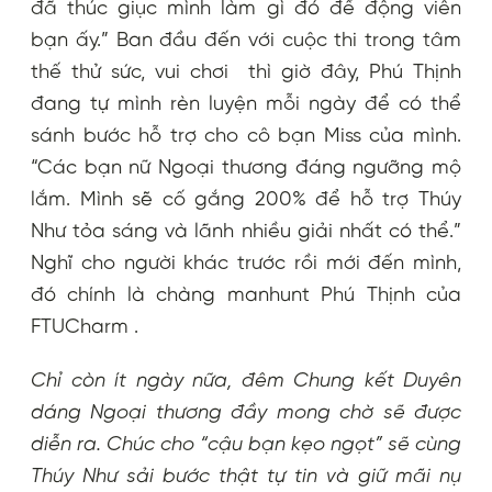
đã thúc giục mình làm gì đó để động viên
bạn ấy.” Ban đầu đến với cuộc thi trong tâm
thế thử sức, vui chơi thì giờ đây, Phú Thịnh
đang tự mình rèn luyện mỗi ngày để có thể
sánh bước hỗ trợ cho cô bạn Miss của mình.
“Các bạn nữ Ngoại thương đáng ngưỡng mộ
lắm. Mình sẽ cố gắng 200% để hỗ trợ Thúy
Như tỏa sáng và lãnh nhiều giải nhất có thể.”
Nghĩ cho người khác trước rồi mới đến mình,
đó chính là chàng manhunt Phú Thịnh của
FTUCharm .
Chỉ còn ít ngày nữa, đêm Chung kết Duyên
dáng Ngoại thương đầy mong chờ sẽ được
diễn ra. Chúc cho “cậu bạn kẹo ngọt” sẽ cùng
Thúy Như sải bước thật tự tin và giữ mãi nụ