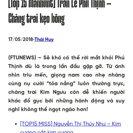
[Top 15 Manhunt] Trần Lê Phú Thịnh –
Chàng trai kẹo bông
•
17/05/2018
Thái Huy
(FTUNEWS) – Sẽ khó có thể rời mắt khỏi Phú
Thịnh dù là trong lần đầu gặp gỡ. Từ ánh
nhìn trìu mến, giọng nam cao nhẹ nhàng
cùng nụ cười “tỏa nắng” luôn thường trực,
chàng trai Kim Ngưu còn dễ khiến người
khác đổ gục bởi những hành động và suy
nghĩ không thể ngọt ngào hơn!
[TOP15 MISS] Nguyễn Thị Thúy Như – Kim
cương cắt kim cương