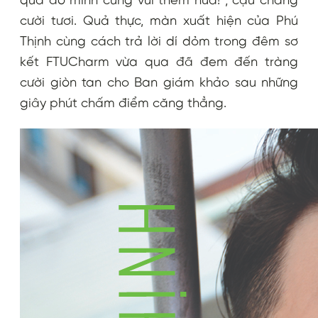
qua đó mình cũng vui thêm nữa!”
, cậu chàng
cười tươi. Quả thực, màn xuất hiện của Phú
Thịnh cùng cách trả lời dí dỏm trong đêm sơ
kết FTUCharm vừa qua đã đem đến tràng
cười giòn tan cho Ban giám khảo sau những
giây phút chấm điểm căng thẳng.