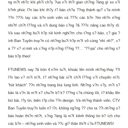
ng m?t nh?c khi ph?i ch?y ?ua v?i th?i gian ch?ng ?áng gì so v?i
h?nh phúc l?n lao khi th?y t? báo ch?a ??ng thành qu? c?a mình
??n ???c tay các b?n sinh viên và ???c các b?n ?ón nh?n n?ng
nhi?t! ch?t l??ng và n?i dung báo c?ng ?ã ???c nâng cao th?y rõ.
Và sau nh?ng bu?i h?p rút kinh nghi?m cho t?ng s? báo, c? gia ?
ình Ban Tuyên truy?n có nh?ng bu?i h?p m?t vô cùng “nhí nh?”, v?
a ?? x? xì-trét và c?ng n?p n?ng l??ng ??… “??-pa” cho nh?ng s?
báo ti?p theo!
FTUNEWS nay ?ã tròn 4 n?m tu?i, khoác lên mình nh?ng thay ??i
l?n lao v? m?i m?t, t? nh?ng bài vi?t ch?t l??ng v?i chuyên m?c
“hút khách” ??n nh?ng trang bìa lung linh. Nh?ng v?n v?y, m?i s?
báo là v?n là m?t s? chu?n b? k? l??ng c?a chúng tôi, t? khâu lên
list bài, l?y tin, biên t?p cho ??n design. Và nh?ng thành viên, CTV
Ban Tuyên truy?n luôn n? l?c không ng?ng ?? cho ra ??i nh?ng s?
báo hoàn thi?n nh?t, x?ng ?áng là m?t kênh thông tin b? ích cho
các b?n – nh?ng sinh viên và ??c gi? thân thi?t c?a FTUNEWS!