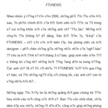
FTUNEWS.
Nhen nhóm ý t??ng t? t?n n?m 2006, nh?ng ph?i ??n ??u n?m h?c
sau, ?n ph?m chính th?c c?a H?i Sinh viên m?i ???c ra ??i trong
s? vui m?ng khôn xi?t c?a nh?ng anh ch? “??u tàu”. Nh?ng m?i
chuy?n ??u không h? d? dàng. Vào th?i ?i?m ?y, “ê-kíp” c?a
FTUNEWS – ch? v?n v?n m?t biên t?p, hai phóng viên và m?t
designer – ph?i chèo ch?ng gi?a nh?ng nh?c nh?n c?a “ngh? báo”
?? cho ra m?t ??nh k? m?i tháng 3 s? báo, giúp sinh viên n?m ???
c thông tin c?ng nh? nh?ng ho?t ??ng ?ang di?n ra trong tr??ng.
Các anh ch? ?ã n? l?c r?t nhi?u ?? FTUNEWS “m?i” h?n qua t?ng
s? báo, và ??n nh?ng ng??i ti?p n?i chúng tôi, các anh ch? còn hi
v?ng nhi?u h?n th?…
Nh?ng ngày ??u ?i l?y tin là nh?ng quãng th?i gian chúng tôi ???c
hòa mình vào m?t công vi?c th?t s?. Ban ??u còn nhút nhát, ch?a
dám ti?p xúc nhi?u, nh?ng r?i d?n d?n, công vi?c giúp nh?ng phóng