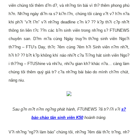
viên chúng tôi thêm d?n d?, và nh?ng tin bài vì th? thêm phong phú
h?n. Nh?ng ngày di?n ra s? ki?n l?n, chúng tôi càng v?t v? h?n n?a
khi ph?i “v?t l?n” v?i nh?ng deadline c?n k? ?? k?p th?i c?p nh?t
thông tin liên t?c ??n các b?n sinh viên trong nh?ng s? FTUNEWS
chuyên san. D?m m?a cùng Ngày truy?n th?ng sinh viên Ngo?i
th??ng – FTU’s Day, th?c ?êm cùng ?êm h?i Sinh viên n?m nh?t,
h?i h? ?? b?t k?p không khí náo nhi?t c?a Ti?ng hát sinh viên Ngo?
i th??ng – FTUShine và nhi?u, nhi?u gian kh? khác n?a… càng làm
chúng tôi thêm quý giá tr? c?a nh?ng bài báo do mình ch?m chút,
nâng niu.
Sau g?n m?t n?m ng?ng phát hành, FTUNEWS ?ã tr? l?i v?i
s?
báo chào tân sinh viên K50
hoành tráng.
V?i nh?ng “ng??i làm báo” chúng tôi, nh?ng ?êm dài th?c tr?ng, nh?