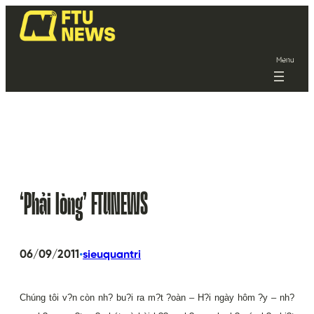
Menu
‘Phải lòng’ FTUNEWS
•
06/09/2011
sieuquantri
Chúng tôi v?n còn nh? bu?i ra m?t ?oàn – H?i ngày hôm ?y – nh?