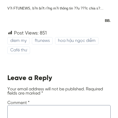
V?i FTUNEWS, b?n bi?t r?ng m?i thông tin ??u ???c chia s?…
BB.
Post Views:
851
diem my
ftunews
hoa hậu ngọc diễm
Café thư
Leave a Reply
Your email address will not be published.
Required
fields are marked
*
Comment
*