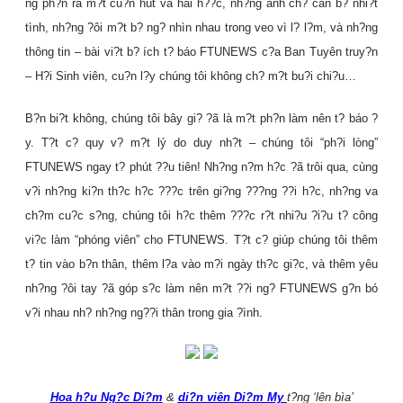
ng ph?n ra m?t cu?n hút và hài h??c, nh?ng anh ch? cán b? nhi?t
tình, nh?ng ?ôi m?t b? ng? nhìn nhau trong veo vì l? l?m, và nh?ng
thông tin – bài vi?t b? ích t? báo FTUNEWS c?a Ban Tuyên truy?n
– H?i Sinh viên, cu?n l?y chúng tôi không ch? m?t bu?i chi?u…
B?n bi?t không, chúng tôi bây gi? ?ã là m?t ph?n làm nên t? báo ?
y. T?t c? quy v? m?t lý do duy nh?t – chúng tôi “ph?i lòng”
FTUNEWS ngay t? phút ??u tiên! Nh?ng n?m h?c ?ã trôi qua, cùng
v?i nh?ng ki?n th?c h?c ???c trên gi?ng ???ng ??i h?c, nh?ng va
ch?m cu?c s?ng, chúng tôi h?c thêm ???c r?t nhi?u ?i?u t? công
vi?c làm “phóng viên” cho FTUNEWS. T?t c? giúp chúng tôi thêm
t? tin vào b?n thân, thêm l?a vào m?i ngày th?c gi?c, và thêm yêu
nh?ng ?ôi tay ?ã góp s?c làm nên m?t ??i ng? FTUNEWS g?n bó
v?i nhau nh? nh?ng ng??i thân trong gia ?ình.
Hoa h?u Ng?c Di?m
&
di?n viên Di?m My
t?ng ‘lên bìa’