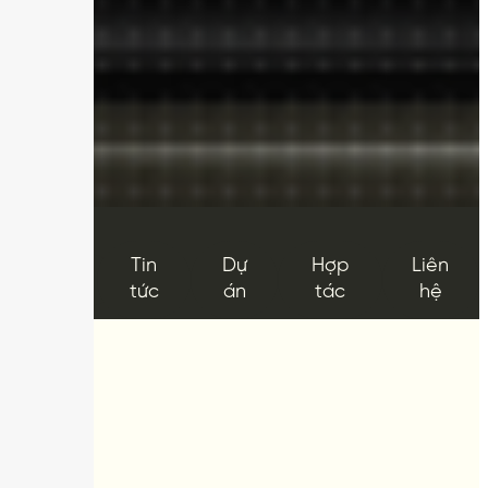
Tin
Dự
Hợp
Liên
About
tức
án
tác
hệ