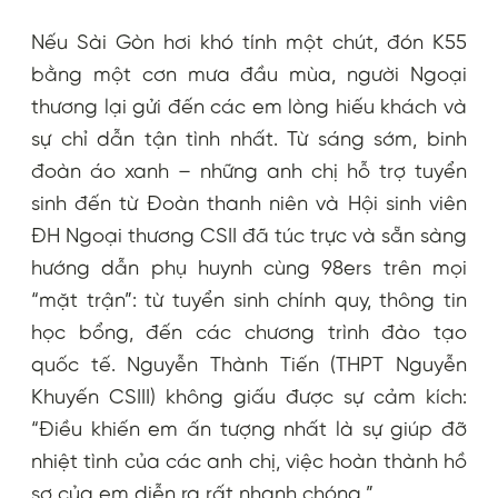
Nếu Sài Gòn hơi khó tính một chút, đón K55
bằng một cơn mưa đầu mùa, người Ngoại
thương lại gửi đến các em lòng hiếu khách và
sự chỉ dẫn tận tình nhất. Từ sáng sớm, binh
đoàn áo xanh – những anh chị hỗ trợ tuyển
sinh đến từ Đoàn thanh niên và Hội sinh viên
ĐH Ngoại thương CSII đã túc trực và sẵn sàng
hướng dẫn phụ huynh cùng 98ers trên mọi
“mặt trận”: từ tuyển sinh chính quy, thông tin
học bổng, đến các chương trình đào tạo
quốc tế. Nguyễn Thành Tiến (THPT Nguyễn
Khuyến CSIII) không giấu được sự cảm kích:
“Điều khiến em ấn tượng nhất là sự giúp đỡ
nhiệt tình của các anh chị, việc hoàn thành hồ
sơ của em diễn ra rất nhanh chóng.”