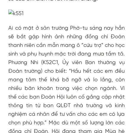
Ai có mặt ở sân trường Phờ-tu sáng nay hẳn
sẽ bắt gặp hình ảnh những đồng chí Đoàn
thanh niên cần mẫn mang ô “cứu trợ” cho học
sinh và phụ huynh mặc trời đang mưa tầm tã.
Phương Nhi (K52C1, Ủy viên Ban thường vụ
Đoàn trường) cho biết: “Hầu hết các em đều
mang tâm thế khá bỡ ngỡ và lo lắng, còn
nhiều băn khoăn trong việc chọn ngành. Vì
thế các bạn Đoàn Hội luôn cố gắng cập nhật
thông tin từ ban QLĐT nhà trường và kinh
nghiệm cá nhân để tư vấn cho các em có lựa
chọn phù hợp.” Mặc dù một số lượng lớn các
đồng chí Đoàn, Hội đang tham gia Mùa hè