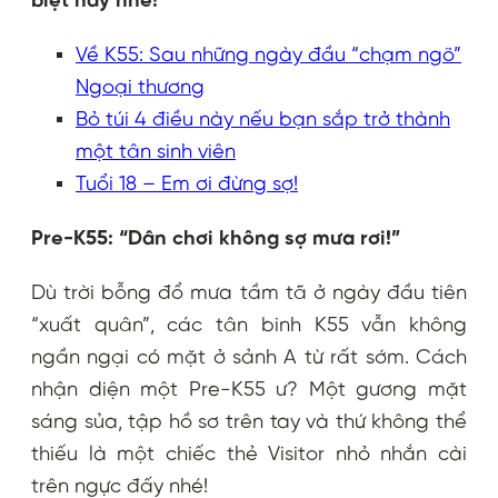
biệt này nhé!
Về K55: Sau những ngày đầu “chạm ngõ”
Ngoại thương
Bỏ túi 4 điều này nếu bạn sắp trở thành
một tân sinh viên
Tuổi 18 – Em ơi đừng sợ!
Pre-K55: “Dân chơi không sợ mưa rơi!”
Dù trời bỗng đổ mưa tầm tã ở ngày đầu tiên
“xuất quân”, các tân binh K55 vẫn không
ngần ngại có mặt ở sảnh A từ rất sớm. Cách
nhận diện một Pre-K55 ư? Một gương mặt
sáng sủa, tập hồ sơ trên tay và thứ không thể
thiếu là một chiếc thẻ Visitor nhỏ nhắn cài
trên ngực đấy nhé!