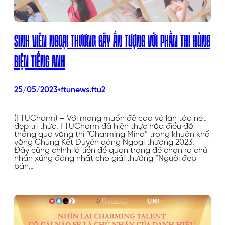
SINH VIÊN NGOẠI THƯƠNG GÂY ẤN TƯỢNG VỚI PHẦN THI HÙNG
BIỆN TIẾNG ANH
•
25/05/2023
ftunews.ftu2
(FTUCharm) – Với mong muốn đề cao và lan tỏa nét
đẹp tri thức, FTUCharm đã hiện thực hóa điều đó
thông qua vòng thi “Charming Mind” trong khuôn khổ
vòng Chung Kết Duyên dáng Ngoại thương 2023.
Đây cũng chính là tiền đề quan trọng để chọn ra chủ
nhân xứng đáng nhất cho giải thưởng “Người đẹp
bản…