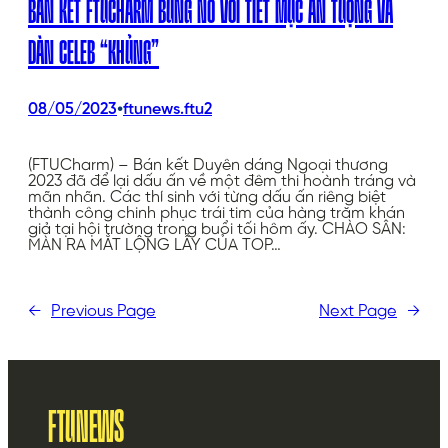
BÁN KẾT FTUCHARM BÙNG NỔ VỚI TIẾT MỤC ẤN TƯỢNG VÀ
DÀN CELEB “KHỦNG”
•
08/05/2023
ftunews.ftu2
(FTUCharm) – Bán kết Duyên dáng Ngoại thương
2023 đã để lại dấu ấn về một đêm thi hoành tráng và
mãn nhãn. Các thí sinh với từng dấu ấn riêng biệt
thành công chinh phục trái tim của hàng trăm khán
giả tại hội trường trong buổi tối hôm ấy. CHÀO SÂN:
MÀN RA MẮT LỘNG LẪY CỦA TOP…
←
Previous Page
Next Page
→
FTUNEWS