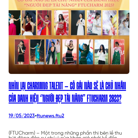
NHÌN LẠI CHARMING TALENT – CÔ GÁI NÀO SẼ LÀ CHỦ NHÂN
CỦA DANH HIỆU ‘’NGƯỜI ĐẸP TÀI NĂNG” FTUCHARM 2023?
•
19/05/2023
ftunews.ftu2
(FTUCharm) – Một trong những phần thi bên lề thu