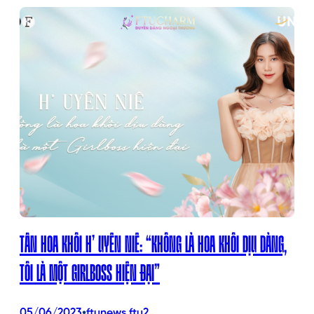
TÂN HOA KHÔI H’ UYÊN NIÊ: “KHÔNG LÀ HOA KHÔI DỊU DÀNG,
TÔI LÀ MỘT GIRLBOSS HIỆN ĐẠI”
•
05/06/2023
ftunews.ftu2