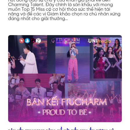
hút đông đảo sự chú ý của khán giả phải kể đến
Charming Talent. Đây chính là sân khấu với mong
muốn Top 15 Miss có cơ hội thỏa sức thể hiện tài
năng và để các vị Giám khảo chọn ra chủ nhân xứng
đáng nhất cho giải thưởng…