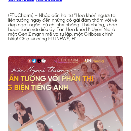
(FTUCharm) – Nhắc đến hai từ “Hoa khôi” người ta
liên tưởng ngay đến những cô gái đằm thắm với vẻ
đẹp ngọt ngào, cử chỉ nhẹ nhàng. Thế nhưng, khác
hoàn toàn với điều ấy, Tân Hoa khôi H’ Uyên Niê là
một Gen Z mạnh mẽ và tự lập, một Girlboss chính
hiệu! Chia sẻ cùng FTUNEWS, H’…