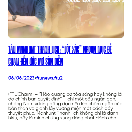
TÂN MANHUNT THANH LỊCH: “LỘT XÁC” NGOẠN MỤC ĐỂ
CHẠM ĐẾN ƯỚC MƠ SÀN DIỄN
•
06/06/2023
ftunews.ftu2
(FTUCharm) – “Hào quang có tỏa sáng hay không là
do chính bạn quyết định” – chỉ một câu ngắn gọn,
chàng Nam vương dõng dạc nêu lên châm ngôn của
bản thân và giành lấy vương miện một cách đầy
thuyết phục. Manhunt Thanh lịch không chỉ là danh
hiệu, đây là minh chứng xứng đáng nhất dành cho…