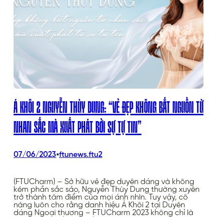
Á KHÔI 2 NGUYỄN THÙY DUNG: “VẺ ĐẸP KHÔNG BẮT NGUỒN TỪ
NHAN SẮC MÀ XUẤT PHÁT BỞI SỰ TỰ TIN”
•
07/06/2023
ftunews.ftu2
(FTUCharm) – Sở hữu vẻ đẹp duyên dáng và không
kém phần sắc sảo, Nguyễn Thùy Dung thường xuyên
trở thành tâm điểm của mọi ánh nhìn. Tuy vậy, cô
nàng luôn cho rằng danh hiệu Á Khôi 2 tại Duyên
dáng Ngoại thương – FTUCharm 2023 không chỉ là