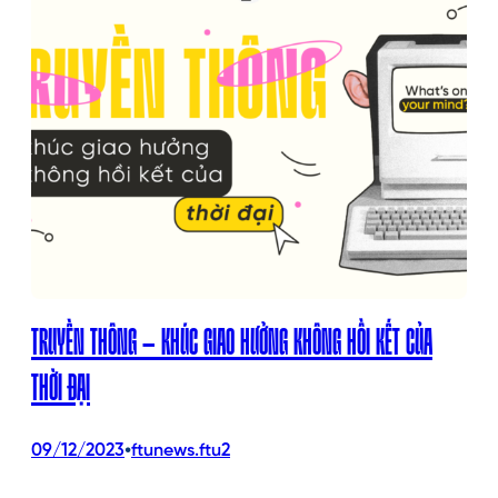
TRUYỀN THÔNG – KHÚC GIAO HƯỞNG KHÔNG HỒI KẾT CỦA
THỜI ĐẠI
•
09/12/2023
ftunews.ftu2