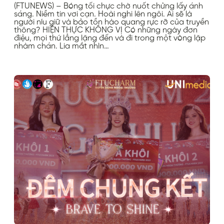
(FTUNEWS) – Bóng tối chực chờ nuốt chửng lấy ánh
sáng. Niềm tin vơi cạn. Hoài nghi lên ngôi. Ai sẽ là
người níu giữ và bảo tồn hào quang rực rỡ của truyền
thông? HIỆN THỰC KHÔNG VỊ Có những ngày đơn
điệu, mọi thứ lẳng lặng đến và đi trong một vòng lặp
nhàm chán. Lia mắt nhìn…