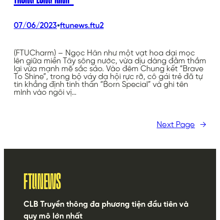
•
07/06/2023
ftunews.ftu2
(FTUCharm) – Ngọc Hân như một vạt hoa dại mọc
lên giữa miền Tây sông nước, vừa dịu dàng đằm thắm
lại vừa mạnh mẽ sắc sảo. Vào đêm Chung kết “Brave
To Shine”, trong bộ váy dạ hội rực rỡ, cô gái trẻ đã tự
tin khẳng định tinh thần “Born Special” và ghi tên
mình vào ngôi vị…
Next Page
→
FTUNEWS
CLB Truyền thông đa phương tiện đầu tiên và
quy mô lớn nhất