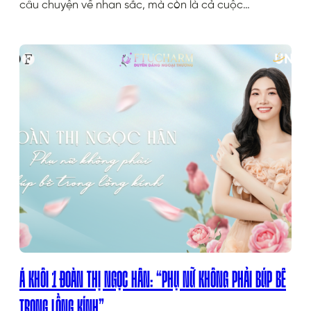
câu chuyện về nhan sắc, mà còn là cả cuộc…
Á KHÔI 1 ĐOÀN THỊ NGỌC HÂN: “PHỤ NỮ KHÔNG PHẢI BÚP BÊ
TRONG LỒNG KÍNH”