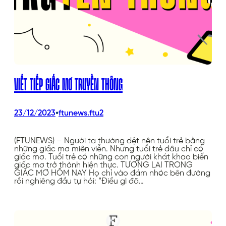
VIẾT TIẾP GIẤC MƠ TRUYỀN THÔNG
•
23/12/2023
ftunews.ftu2
(FTUNEWS) – Người ta thường dệt nên tuổi trẻ bằng
những giấc mơ miên viễn. Nhưng tuổi trẻ đâu chỉ có
giấc mơ. Tuổi trẻ có những con người khát khao biến
giấc mơ trở thành hiện thực. TƯƠNG LAI TRONG
GIẤC MƠ HÔM NAY Họ chỉ vào đám nhóc bên đường
rồi nghiêng đầu tự hỏi: “Điều gì đã…