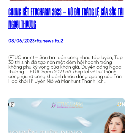
CHUNG KẾT FTUCHARM 2023 – VŨ ĐÀI TRÁNG LỆ CỦA SẮC TÀI
NGOẠI THƯƠNG
•
08/06/2023
ftunews.ftu2
(FTUCharm) – Sau ba tuần cùng nhau tập luyện, Top
30 thí sinh đã tạo nên một đêm hội hoành tráng
không phụ kỳ vọng của khán giả. Duyên dáng Ngoại
thương – FTUCharm 2023 đã khép lại với sự thành
công rực rỡ cùng khoảnh khắc đăng quang của Tân
Hoa khôi H’ Uyên Niê và Manhunt Thanh lịch…