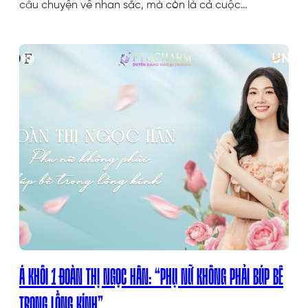
câu chuyện về nhan sắc, mà còn là cả cuộc…
Á KHÔI 1 ĐOÀN THỊ NGỌC HÂN: “PHỤ NỮ KHÔNG PHẢI BÚP BÊ
TRONG LỒNG KÍNH”