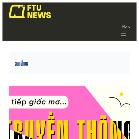
Menu
am thuc