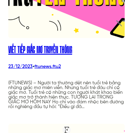
VIẾT TIẾP GIẤC MƠ TRUYỀN THÔNG
•
23/12/2023
ftunews.ftu2
(FTUNEWS) – Người ta thường dệt nên tuổi trẻ bằng
những giấc mơ miên viễn. Nhưng tuổi trẻ đâu chỉ có
giấc mơ. Tuổi trẻ có những con người khát khao biến
giấc mơ trở thành hiện thực. TƯƠNG LAI TRONG
GIẤC MƠ HÔM NAY Họ chỉ vào đám nhóc bên đường
rồi nghiêng đầu tự hỏi: “Điều gì đã…