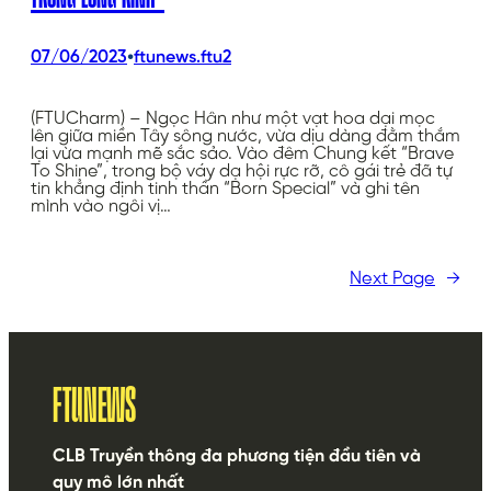
•
07/06/2023
ftunews.ftu2
(FTUCharm) – Ngọc Hân như một vạt hoa dại mọc
lên giữa miền Tây sông nước, vừa dịu dàng đằm thắm
lại vừa mạnh mẽ sắc sảo. Vào đêm Chung kết “Brave
To Shine”, trong bộ váy dạ hội rực rỡ, cô gái trẻ đã tự
tin khẳng định tinh thần “Born Special” và ghi tên
mình vào ngôi vị…
Next Page
→
FTUNEWS
CLB Truyền thông đa phương tiện đầu tiên và
quy mô lớn nhất