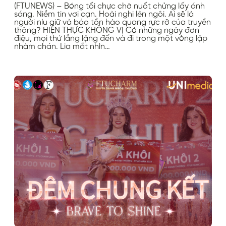
(FTUNEWS) – Bóng tối chực chờ nuốt chửng lấy ánh
sáng. Niềm tin vơi cạn. Hoài nghi lên ngôi. Ai sẽ là
người níu giữ và bảo tồn hào quang rực rỡ của truyền
thông? HIỆN THỰC KHÔNG VỊ Có những ngày đơn
điệu, mọi thứ lẳng lặng đến và đi trong một vòng lặp
nhàm chán. Lia mắt nhìn…