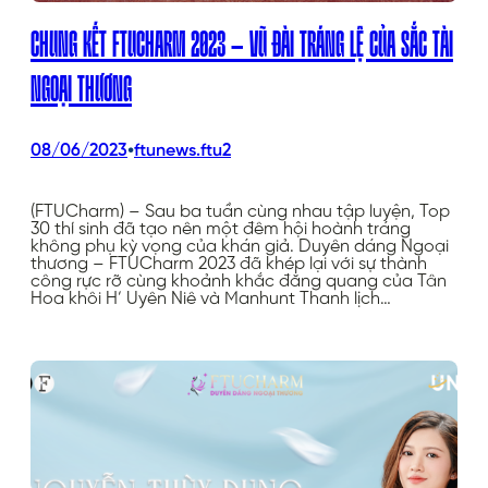
CHUNG KẾT FTUCHARM 2023 – VŨ ĐÀI TRÁNG LỆ CỦA SẮC TÀI
NGOẠI THƯƠNG
•
08/06/2023
ftunews.ftu2
(FTUCharm) – Sau ba tuần cùng nhau tập luyện, Top
30 thí sinh đã tạo nên một đêm hội hoành tráng
không phụ kỳ vọng của khán giả. Duyên dáng Ngoại
thương – FTUCharm 2023 đã khép lại với sự thành
công rực rỡ cùng khoảnh khắc đăng quang của Tân
Hoa khôi H’ Uyên Niê và Manhunt Thanh lịch…