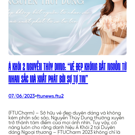
Á KHÔI 2 NGUYỄN THÙY DUNG: “VẺ ĐẸP KHÔNG BẮT NGUỒN TỪ
NHAN SẮC MÀ XUẤT PHÁT BỞI SỰ TỰ TIN”
•
07/06/2023
ftunews.ftu2
(FTUCharm) – Sở hữu vẻ đẹp duyên dáng và không
kém phần sắc sảo, Nguyễn Thùy Dung thường xuyên
trở thành tâm điểm của mọi ánh nhìn. Tuy vậy, cô
nàng luôn cho rằng danh hiệu Á Khôi 2 tại Duyên
dáng Ngoại thương – FTUCharm 2023 không chỉ là