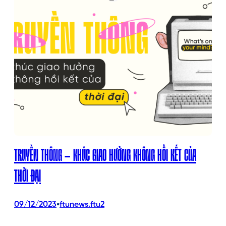
TRUYỀN THÔNG – KHÚC GIAO HƯỞNG KHÔNG HỒI KẾT CỦA
THỜI ĐẠI
•
09/12/2023
ftunews.ftu2