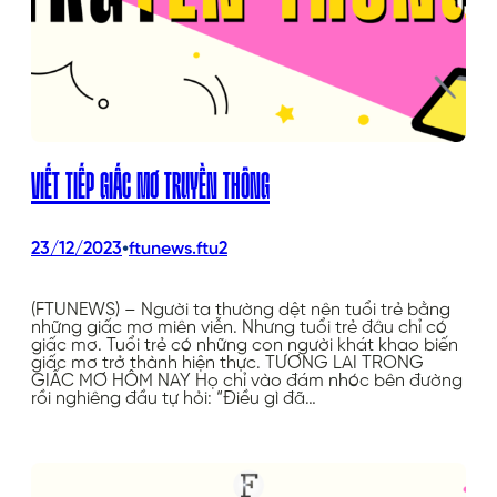
VIẾT TIẾP GIẤC MƠ TRUYỀN THÔNG
•
23/12/2023
ftunews.ftu2
(FTUNEWS) – Người ta thường dệt nên tuổi trẻ bằng
những giấc mơ miên viễn. Nhưng tuổi trẻ đâu chỉ có
giấc mơ. Tuổi trẻ có những con người khát khao biến
giấc mơ trở thành hiện thực. TƯƠNG LAI TRONG
GIẤC MƠ HÔM NAY Họ chỉ vào đám nhóc bên đường
rồi nghiêng đầu tự hỏi: “Điều gì đã…