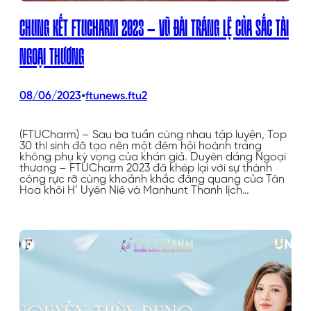
CHUNG KẾT FTUCHARM 2023 – VŨ ĐÀI TRÁNG LỆ CỦA SẮC TÀI
NGOẠI THƯƠNG
•
08/06/2023
ftunews.ftu2
(FTUCharm) – Sau ba tuần cùng nhau tập luyện, Top
30 thí sinh đã tạo nên một đêm hội hoành tráng
không phụ kỳ vọng của khán giả. Duyên dáng Ngoại
thương – FTUCharm 2023 đã khép lại với sự thành
công rực rỡ cùng khoảnh khắc đăng quang của Tân
Hoa khôi H’ Uyên Niê và Manhunt Thanh lịch…