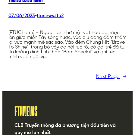
•
07/06/2023
ftunews.ftu2
(FTUCharm) – Ngọc Hân như một vạt hoa dại mọc
lên giữa miền Tây sông nước, vừa dịu dàng đằm thắm
lại vừa mạnh mẽ sắc sảo. Vào đêm Chung kết “Brave
To Shine”, trong bộ váy dạ hội rực rỡ, cô gái trẻ đã tự
tin khẳng định tinh thần “Born Special” và ghi tên
mình vào ngôi vị…
Next Page
→
FTUNEWS
CLB Truyền thông đa phương tiện đầu tiên và
quy mô lớn nhất