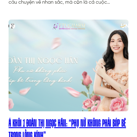
câu chuyện về nhan sắc, mà còn là cả cuộc…
Á KHÔI 1 ĐOÀN THỊ NGỌC HÂN: “PHỤ NỮ KHÔNG PHẢI BÚP BÊ
TRONG LỒNG KÍNH”