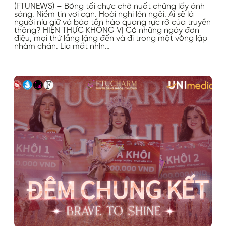
(FTUNEWS) – Bóng tối chực chờ nuốt chửng lấy ánh
sáng. Niềm tin vơi cạn. Hoài nghi lên ngôi. Ai sẽ là
người níu giữ và bảo tồn hào quang rực rỡ của truyền
thông? HIỆN THỰC KHÔNG VỊ Có những ngày đơn
điệu, mọi thứ lẳng lặng đến và đi trong một vòng lặp
nhàm chán. Lia mắt nhìn…