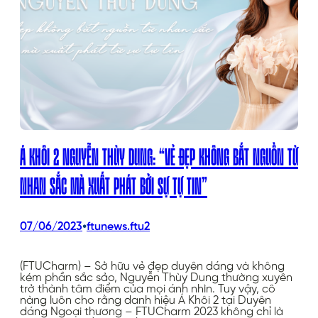
Á KHÔI 2 NGUYỄN THÙY DUNG: “VẺ ĐẸP KHÔNG BẮT NGUỒN TỪ
NHAN SẮC MÀ XUẤT PHÁT BỞI SỰ TỰ TIN”
•
07/06/2023
ftunews.ftu2
(FTUCharm) – Sở hữu vẻ đẹp duyên dáng và không
kém phần sắc sảo, Nguyễn Thùy Dung thường xuyên
trở thành tâm điểm của mọi ánh nhìn. Tuy vậy, cô
nàng luôn cho rằng danh hiệu Á Khôi 2 tại Duyên
dáng Ngoại thương – FTUCharm 2023 không chỉ là