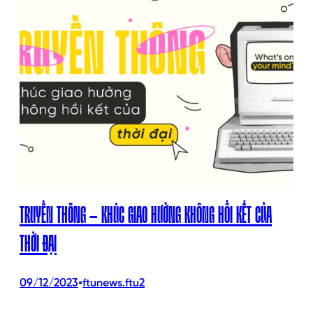
TRUYỀN THÔNG – KHÚC GIAO HƯỞNG KHÔNG HỒI KẾT CỦA
THỜI ĐẠI
•
09/12/2023
ftunews.ftu2