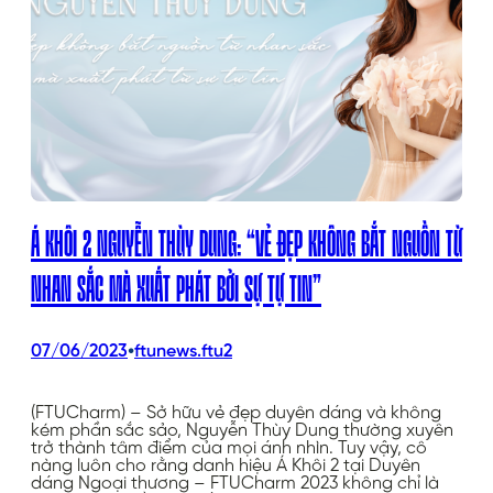
Á KHÔI 2 NGUYỄN THÙY DUNG: “VẺ ĐẸP KHÔNG BẮT NGUỒN TỪ
NHAN SẮC MÀ XUẤT PHÁT BỞI SỰ TỰ TIN”
•
07/06/2023
ftunews.ftu2
(FTUCharm) – Sở hữu vẻ đẹp duyên dáng và không
kém phần sắc sảo, Nguyễn Thùy Dung thường xuyên
trở thành tâm điểm của mọi ánh nhìn. Tuy vậy, cô
nàng luôn cho rằng danh hiệu Á Khôi 2 tại Duyên
dáng Ngoại thương – FTUCharm 2023 không chỉ là