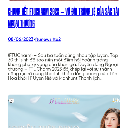
CHUNG KẾT FTUCHARM 2023 – VŨ ĐÀI TRÁNG LỆ CỦA SẮC TÀI
NGOẠI THƯƠNG
•
08/06/2023
ftunews.ftu2
(FTUCharm) – Sau ba tuần cùng nhau tập luyện, Top
30 thí sinh đã tạo nên một đêm hội hoành tráng
không phụ kỳ vọng của khán giả. Duyên dáng Ngoại
thương – FTUCharm 2023 đã khép lại với sự thành
công rực rỡ cùng khoảnh khắc đăng quang của Tân
Hoa khôi H’ Uyên Niê và Manhunt Thanh lịch…