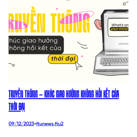
TRUYỀN THÔNG – KHÚC GIAO HƯỞNG KHÔNG HỒI KẾT CỦA
THỜI ĐẠI
•
09/12/2023
ftunews.ftu2