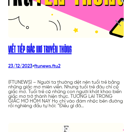
VIẾT TIẾP GIẤC MƠ TRUYỀN THÔNG
•
23/12/2023
ftunews.ftu2
(FTUNEWS) – Người ta thường dệt nên tuổi trẻ bằng
những giấc mơ miên viễn. Nhưng tuổi trẻ đâu chỉ có
giấc mơ. Tuổi trẻ có những con người khát khao biến
giấc mơ trở thành hiện thực. TƯƠNG LAI TRONG
GIẤC MƠ HÔM NAY Họ chỉ vào đám nhóc bên đường
rồi nghiêng đầu tự hỏi: “Điều gì đã…