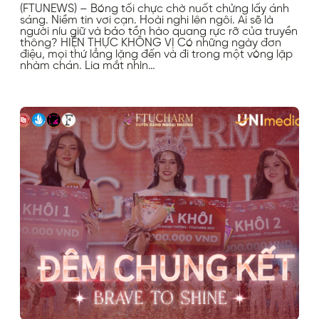
(FTUNEWS) – Bóng tối chực chờ nuốt chửng lấy ánh
sáng. Niềm tin vơi cạn. Hoài nghi lên ngôi. Ai sẽ là
người níu giữ và bảo tồn hào quang rực rỡ của truyền
thông? HIỆN THỰC KHÔNG VỊ Có những ngày đơn
điệu, mọi thứ lẳng lặng đến và đi trong một vòng lặp
nhàm chán. Lia mắt nhìn…