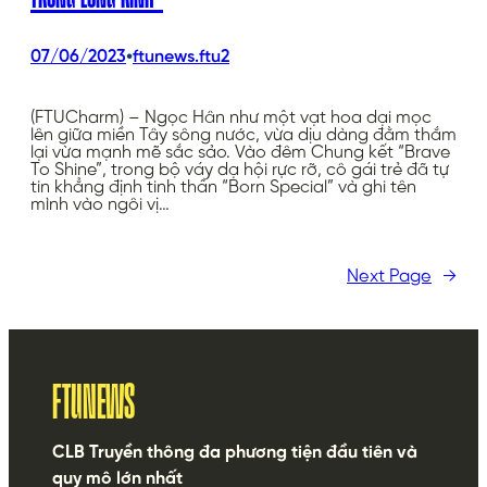
•
07/06/2023
ftunews.ftu2
(FTUCharm) – Ngọc Hân như một vạt hoa dại mọc
lên giữa miền Tây sông nước, vừa dịu dàng đằm thắm
lại vừa mạnh mẽ sắc sảo. Vào đêm Chung kết “Brave
To Shine”, trong bộ váy dạ hội rực rỡ, cô gái trẻ đã tự
tin khẳng định tinh thần “Born Special” và ghi tên
mình vào ngôi vị…
Next Page
→
FTUNEWS
CLB Truyền thông đa phương tiện đầu tiên và
quy mô lớn nhất