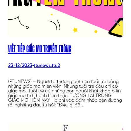
VIẾT TIẾP GIẤC MƠ TRUYỀN THÔNG
•
23/12/2023
ftunews.ftu2
(FTUNEWS) – Người ta thường dệt nên tuổi trẻ bằng
những giấc mơ miên viễn. Nhưng tuổi trẻ đâu chỉ có
giấc mơ. Tuổi trẻ có những con người khát khao biến
giấc mơ trở thành hiện thực. TƯƠNG LAI TRONG
GIẤC MƠ HÔM NAY Họ chỉ vào đám nhóc bên đường
rồi nghiêng đầu tự hỏi: “Điều gì đã…