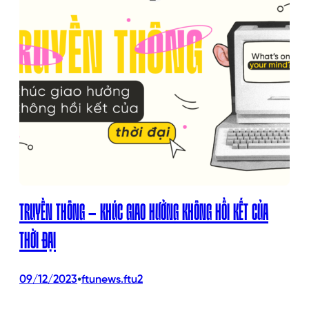
TRUYỀN THÔNG – KHÚC GIAO HƯỞNG KHÔNG HỒI KẾT CỦA
THỜI ĐẠI
•
09/12/2023
ftunews.ftu2