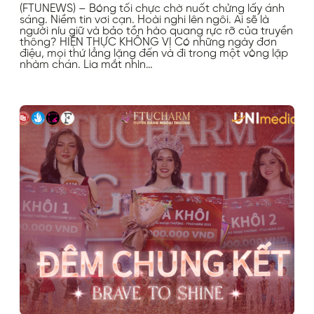
(FTUNEWS) – Bóng tối chực chờ nuốt chửng lấy ánh
sáng. Niềm tin vơi cạn. Hoài nghi lên ngôi. Ai sẽ là
người níu giữ và bảo tồn hào quang rực rỡ của truyền
thông? HIỆN THỰC KHÔNG VỊ Có những ngày đơn
điệu, mọi thứ lẳng lặng đến và đi trong một vòng lặp
nhàm chán. Lia mắt nhìn…