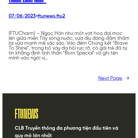
•
07/06/2023
ftunews.ftu2
(FTUCharm) – Ngọc Hân như một vạt hoa dại mọc
lên giữa miền Tây sông nước, vừa dịu dàng đằm thắm
lại vừa mạnh mẽ sắc sảo. Vào đêm Chung kết “Brave
To Shine”, trong bộ váy dạ hội rực rỡ, cô gái trẻ đã tự
tin khẳng định tinh thần “Born Special” và ghi tên
mình vào ngôi vị…
Next Page
→
FTUNEWS
CLB Truyền thông đa phương tiện đầu tiên và
quy mô lớn nhất