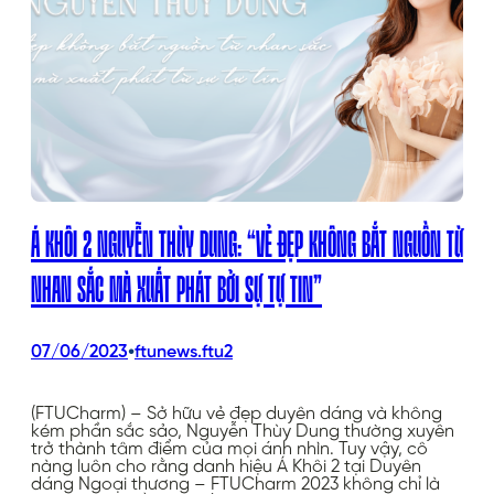
Á KHÔI 2 NGUYỄN THÙY DUNG: “VẺ ĐẸP KHÔNG BẮT NGUỒN TỪ
NHAN SẮC MÀ XUẤT PHÁT BỞI SỰ TỰ TIN”
•
07/06/2023
ftunews.ftu2
(FTUCharm) – Sở hữu vẻ đẹp duyên dáng và không
kém phần sắc sảo, Nguyễn Thùy Dung thường xuyên
trở thành tâm điểm của mọi ánh nhìn. Tuy vậy, cô
nàng luôn cho rằng danh hiệu Á Khôi 2 tại Duyên
dáng Ngoại thương – FTUCharm 2023 không chỉ là