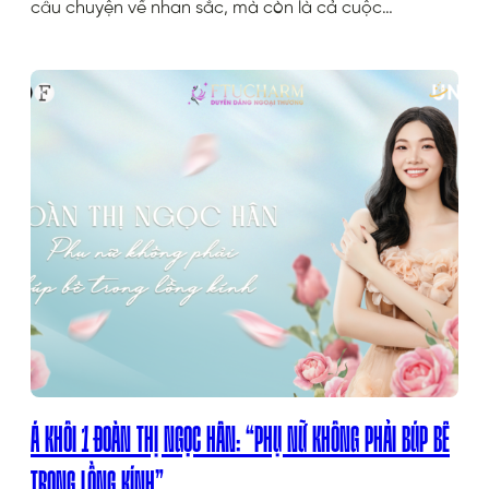
câu chuyện về nhan sắc, mà còn là cả cuộc…
Á KHÔI 1 ĐOÀN THỊ NGỌC HÂN: “PHỤ NỮ KHÔNG PHẢI BÚP BÊ
TRONG LỒNG KÍNH”