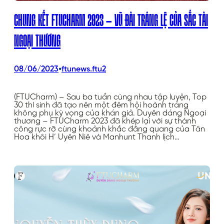
CHUNG KẾT FTUCHARM 2023 – VŨ ĐÀI TRÁNG LỆ CỦA SẮC TÀI
NGOẠI THƯƠNG
•
08/06/2023
ftunews.ftu2
(FTUCharm) – Sau ba tuần cùng nhau tập luyện, Top
30 thí sinh đã tạo nên một đêm hội hoành tráng
không phụ kỳ vọng của khán giả. Duyên dáng Ngoại
thương – FTUCharm 2023 đã khép lại với sự thành
công rực rỡ cùng khoảnh khắc đăng quang của Tân
Hoa khôi H’ Uyên Niê và Manhunt Thanh lịch…