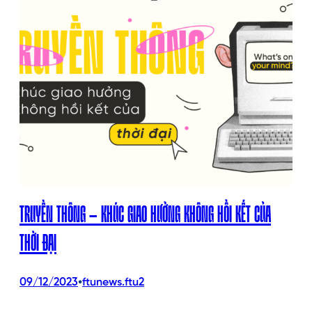
TRUYỀN THÔNG – KHÚC GIAO HƯỞNG KHÔNG HỒI KẾT CỦA
THỜI ĐẠI
•
09/12/2023
ftunews.ftu2