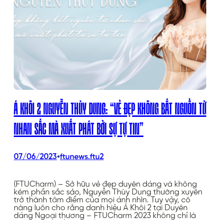
Á KHÔI 2 NGUYỄN THÙY DUNG: “VẺ ĐẸP KHÔNG BẮT NGUỒN TỪ
NHAN SẮC MÀ XUẤT PHÁT BỞI SỰ TỰ TIN”
•
07/06/2023
ftunews.ftu2
(FTUCharm) – Sở hữu vẻ đẹp duyên dáng và không
kém phần sắc sảo, Nguyễn Thùy Dung thường xuyên
trở thành tâm điểm của mọi ánh nhìn. Tuy vậy, cô
nàng luôn cho rằng danh hiệu Á Khôi 2 tại Duyên
dáng Ngoại thương – FTUCharm 2023 không chỉ là