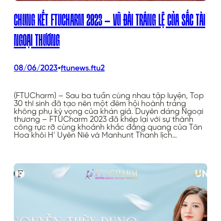
CHUNG KẾT FTUCHARM 2023 – VŨ ĐÀI TRÁNG LỆ CỦA SẮC TÀI
NGOẠI THƯƠNG
•
08/06/2023
ftunews.ftu2
(FTUCharm) – Sau ba tuần cùng nhau tập luyện, Top
30 thí sinh đã tạo nên một đêm hội hoành tráng
không phụ kỳ vọng của khán giả. Duyên dáng Ngoại
thương – FTUCharm 2023 đã khép lại với sự thành
công rực rỡ cùng khoảnh khắc đăng quang của Tân
Hoa khôi H’ Uyên Niê và Manhunt Thanh lịch…