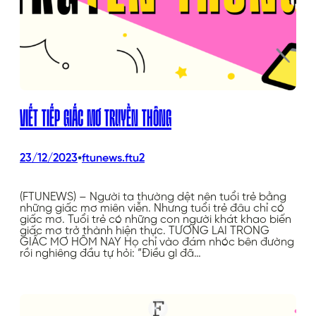
VIẾT TIẾP GIẤC MƠ TRUYỀN THÔNG
•
23/12/2023
ftunews.ftu2
(FTUNEWS) – Người ta thường dệt nên tuổi trẻ bằng
những giấc mơ miên viễn. Nhưng tuổi trẻ đâu chỉ có
giấc mơ. Tuổi trẻ có những con người khát khao biến
giấc mơ trở thành hiện thực. TƯƠNG LAI TRONG
GIẤC MƠ HÔM NAY Họ chỉ vào đám nhóc bên đường
rồi nghiêng đầu tự hỏi: “Điều gì đã…