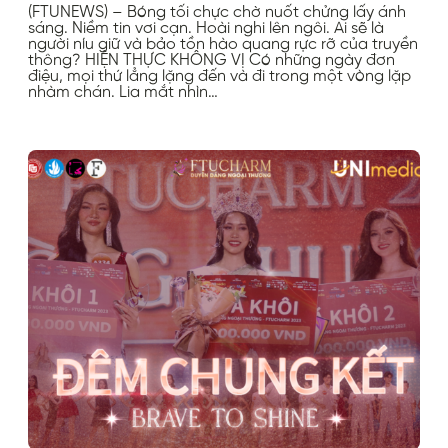
(FTUNEWS) – Bóng tối chực chờ nuốt chửng lấy ánh
sáng. Niềm tin vơi cạn. Hoài nghi lên ngôi. Ai sẽ là
người níu giữ và bảo tồn hào quang rực rỡ của truyền
thông? HIỆN THỰC KHÔNG VỊ Có những ngày đơn
điệu, mọi thứ lẳng lặng đến và đi trong một vòng lặp
nhàm chán. Lia mắt nhìn…