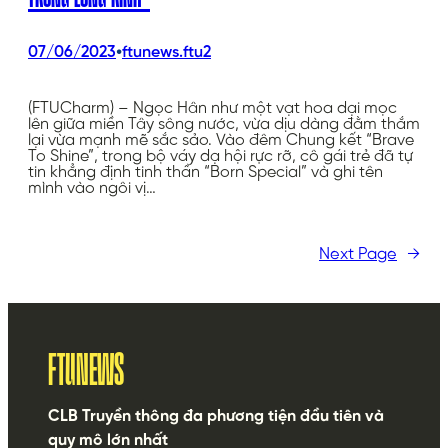
•
07/06/2023
ftunews.ftu2
(FTUCharm) – Ngọc Hân như một vạt hoa dại mọc
lên giữa miền Tây sông nước, vừa dịu dàng đằm thắm
lại vừa mạnh mẽ sắc sảo. Vào đêm Chung kết “Brave
To Shine”, trong bộ váy dạ hội rực rỡ, cô gái trẻ đã tự
tin khẳng định tinh thần “Born Special” và ghi tên
mình vào ngôi vị…
Next Page
→
FTUNEWS
CLB Truyền thông đa phương tiện đầu tiên và
quy mô lớn nhất