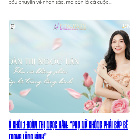
câu chuyện về nhan sắc, mà còn là cả cuộc…
Á KHÔI 1 ĐOÀN THỊ NGỌC HÂN: “PHỤ NỮ KHÔNG PHẢI BÚP BÊ
TRONG LỒNG KÍNH”