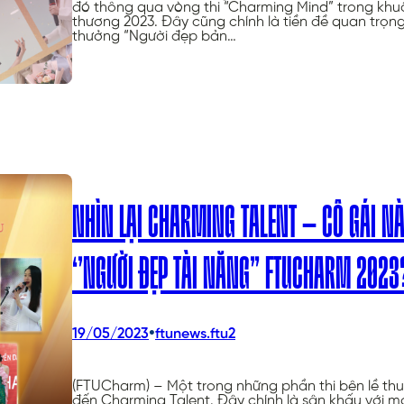
đó thông qua vòng thi “Charming Mind” trong kh
thương 2023. Đây cũng chính là tiền đề quan trọn
thưởng “Người đẹp bản…
NHÌN LẠI CHARMING TALENT – CÔ GÁI N
‘’NGƯỜI ĐẸP TÀI NĂNG” FTUCHARM 2023
•
19/05/2023
ftunews.ftu2
(FTUCharm) – Một trong những phần thi bên lề thu
đến Charming Talent. Đây chính là sân khấu với m