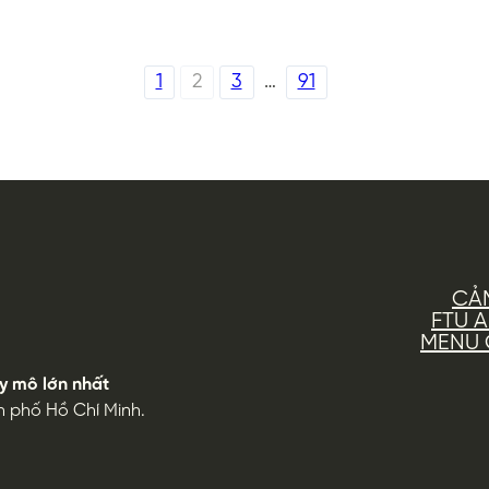
1
2
3
…
91
CẢ
FTU 
MENU G
y mô lớn nhất
h phố Hồ Chí Minh.