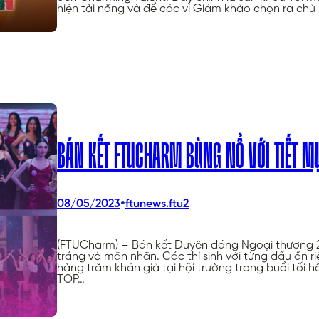
hiện tài năng và để các vị Giám khảo chọn ra ch
BÁN KẾT FTUCHARM BÙNG NỔ VỚI TIẾT M
•
08/05/2023
ftunews.ftu2
(FTUCharm) – Bán kết Duyên dáng Ngoại thương 2
tráng và mãn nhãn. Các thí sinh với từng dấu ấn ri
hàng trăm khán giả tại hội trường trong buổi t
TOP…