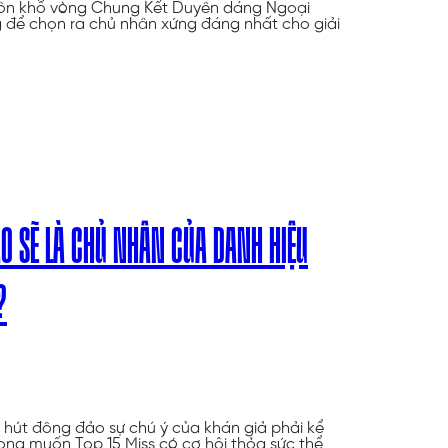
uôn khổ vòng Chung Kết Duyên dáng Ngoại
g để chọn ra chủ nhân xứng đáng nhất cho giải
ÀO SẼ LÀ CHỦ NHÂN CỦA DANH HIỆU
?
 hút đông đảo sự chú ý của khán giả phải kể
ong muốn Top 15 Miss có cơ hội thỏa sức thể