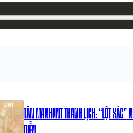
TÂN MANHUNT THANH LỊCH: “LỘT XÁC” 
DIỄN