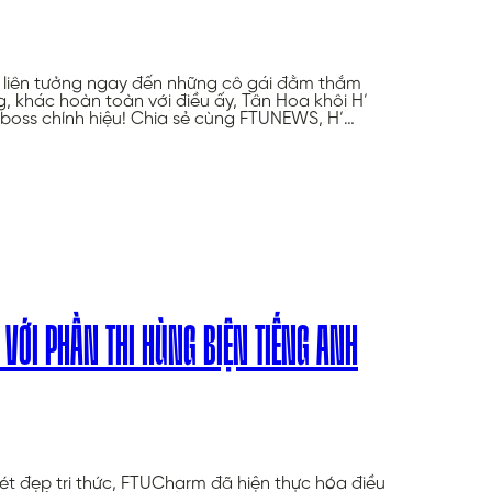
a liên tưởng ngay đến những cô gái đằm thắm
, khác hoàn toàn với điều ấy, Tân Hoa khôi H’
lboss chính hiệu! Chia sẻ cùng FTUNEWS, H’…
VỚI PHẦN THI HÙNG BIỆN TIẾNG ANH
t đẹp tri thức, FTUCharm đã hiện thực hóa điều