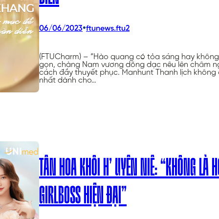
•
06/06/2023
ftunews.ftu2
(FTUCharm) – “Hào quang có tỏa sáng hay không l
gọn, chàng Nam vương dõng dạc nêu lên châm ng
cách đầy thuyết phục. Manhunt Thanh lịch không c
nhất dành cho…
TÂN HOA KHÔI H’ UYÊN NIÊ: “KHÔNG LÀ H
GIRLBOSS HIỆN ĐẠI”