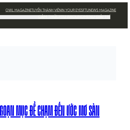
OWL MAGAZINE
TUYỂN THÀNH VIÊN
IN YOUR EYES
FTUNEWS MAGAZINE
CẢM THỨC
FTU AROUND
MENU GIẢI TRÍ
NGOẠN MỤC ĐỂ CHẠM ĐẾN ƯỚC MƠ SÀN