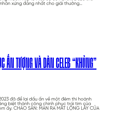
ủ nhân xứng đáng nhất cho giải thưởng…
ỤC ẤN TƯỢNG VÀ DÀN CELEB “KHỦNG”
023 đã để lại dấu ấn về một đêm thi hoành
êng biệt thành công chinh phục trái tim của
ối hôm ấy. CHÀO SÂN: MÀN RA MẮT LỘNG LẪY CỦA