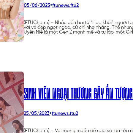
•
05/06/2023
ftunews.ftu2
(FTUCharm) – Nhắc đến hai từ “Hoa khôi” người t
với vẻ đẹp ngọt ngào, cử chỉ nhẹ nhàng. Thế nhưng
Uyên Niê là một Gen Z mạnh mẽ và tự lập, một Gir
SINH VIÊN NGOẠI THƯƠNG GÂY ẤN TƯỢNG 
•
25/05/2023
ftunews.ftu2
(FTUCharm) – Với mong muốn đề cao và lan tỏa né