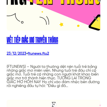
VIẾT TIẾP GIẤC MƠ TRUYỀN THÔNG
•
23/12/2023
ftunews.ftu2
(FTUNEWS) – Người ta thường dệt nên tuổi trẻ bằng
những giấc mơ miên viễn. Nhưng tuổi trẻ đâu chỉ có
giấc mơ. Tuổi trẻ có những con người khát khao biến
giấc mơ trở thành hiện thực. TƯƠNG LAI TRONG
GIẤC MƠ HÔM NAY Họ chỉ vào đám nhóc bên đường
rồi nghiêng đầu tự hỏi: “Điều gì đã…