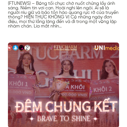
(FTUNEWS) – Bóng tối chực chờ nuốt chửng lấy ánh
sáng. Niềm tin vơi cạn. Hoài nghi lên ngôi. Ai sẽ là
người níu giữ và bảo tồn hào quang rực rỡ của truyền
thông? HIỆN THỰC KHÔNG VỊ Có những ngày đơn
điệu, mọi thứ lẳng lặng đến và đi trong một vòng lặp
nhàm chán. Lia mắt nhìn…