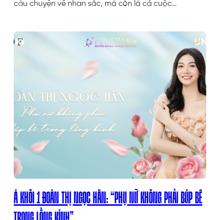
câu chuyện về nhan sắc, mà còn là cả cuộc…
Á KHÔI 1 ĐOÀN THỊ NGỌC HÂN: “PHỤ NỮ KHÔNG PHẢI BÚP BÊ
TRONG LỒNG KÍNH”