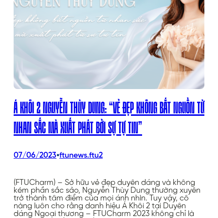
Á KHÔI 2 NGUYỄN THÙY DUNG: “VẺ ĐẸP KHÔNG BẮT NGUỒN TỪ
NHAN SẮC MÀ XUẤT PHÁT BỞI SỰ TỰ TIN”
•
07/06/2023
ftunews.ftu2
(FTUCharm) – Sở hữu vẻ đẹp duyên dáng và không
kém phần sắc sảo, Nguyễn Thùy Dung thường xuyên
trở thành tâm điểm của mọi ánh nhìn. Tuy vậy, cô
nàng luôn cho rằng danh hiệu Á Khôi 2 tại Duyên
dáng Ngoại thương – FTUCharm 2023 không chỉ là