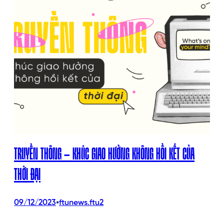
TRUYỀN THÔNG – KHÚC GIAO HƯỞNG KHÔNG HỒI KẾT CỦA
THỜI ĐẠI
•
09/12/2023
ftunews.ftu2