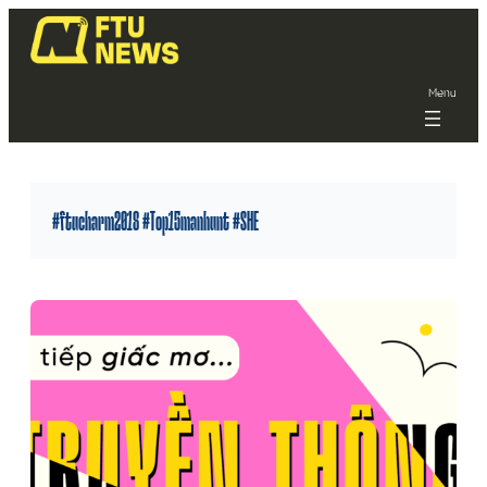
Menu
#ftucharm2018 #Top15manhunt #SHE