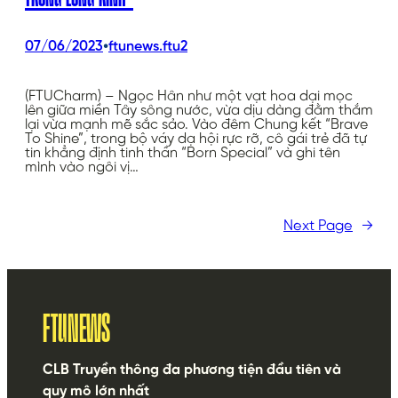
•
07/06/2023
ftunews.ftu2
(FTUCharm) – Ngọc Hân như một vạt hoa dại mọc
lên giữa miền Tây sông nước, vừa dịu dàng đằm thắm
lại vừa mạnh mẽ sắc sảo. Vào đêm Chung kết “Brave
To Shine”, trong bộ váy dạ hội rực rỡ, cô gái trẻ đã tự
tin khẳng định tinh thần “Born Special” và ghi tên
mình vào ngôi vị…
Next Page
→
FTUNEWS
CLB Truyền thông đa phương tiện đầu tiên và
quy mô lớn nhất