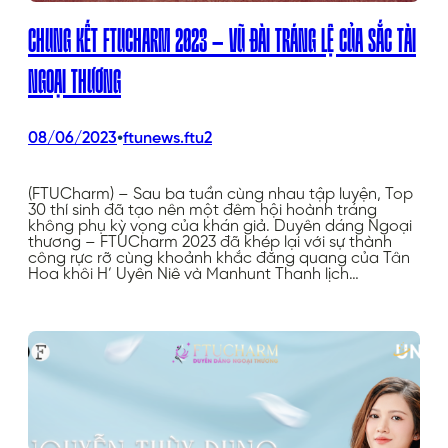
CHUNG KẾT FTUCHARM 2023 – VŨ ĐÀI TRÁNG LỆ CỦA SẮC TÀI
NGOẠI THƯƠNG
•
08/06/2023
ftunews.ftu2
(FTUCharm) – Sau ba tuần cùng nhau tập luyện, Top
30 thí sinh đã tạo nên một đêm hội hoành tráng
không phụ kỳ vọng của khán giả. Duyên dáng Ngoại
thương – FTUCharm 2023 đã khép lại với sự thành
công rực rỡ cùng khoảnh khắc đăng quang của Tân
Hoa khôi H’ Uyên Niê và Manhunt Thanh lịch…