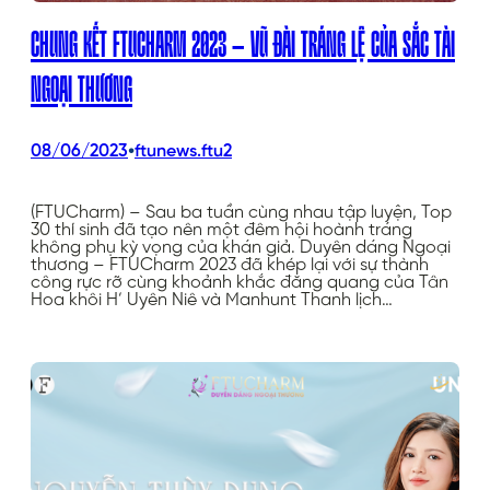
CHUNG KẾT FTUCHARM 2023 – VŨ ĐÀI TRÁNG LỆ CỦA SẮC TÀI
NGOẠI THƯƠNG
•
08/06/2023
ftunews.ftu2
(FTUCharm) – Sau ba tuần cùng nhau tập luyện, Top
30 thí sinh đã tạo nên một đêm hội hoành tráng
không phụ kỳ vọng của khán giả. Duyên dáng Ngoại
thương – FTUCharm 2023 đã khép lại với sự thành
công rực rỡ cùng khoảnh khắc đăng quang của Tân
Hoa khôi H’ Uyên Niê và Manhunt Thanh lịch…