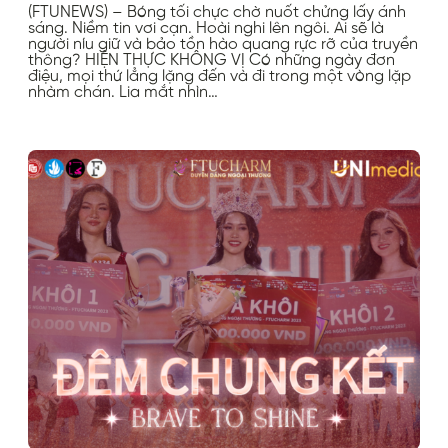
(FTUNEWS) – Bóng tối chực chờ nuốt chửng lấy ánh
sáng. Niềm tin vơi cạn. Hoài nghi lên ngôi. Ai sẽ là
người níu giữ và bảo tồn hào quang rực rỡ của truyền
thông? HIỆN THỰC KHÔNG VỊ Có những ngày đơn
điệu, mọi thứ lẳng lặng đến và đi trong một vòng lặp
nhàm chán. Lia mắt nhìn…