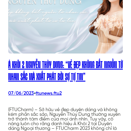
Á KHÔI 2 NGUYỄN THÙY DUNG: “VẺ ĐẸP KHÔNG BẮT NGUỒN TỪ
NHAN SẮC MÀ XUẤT PHÁT BỞI SỰ TỰ TIN”
•
07/06/2023
ftunews.ftu2
(FTUCharm) – Sở hữu vẻ đẹp duyên dáng và không
kém phần sắc sảo, Nguyễn Thùy Dung thường xuyên
trở thành tâm điểm của mọi ánh nhìn. Tuy vậy, cô
nàng luôn cho rằng danh hiệu Á Khôi 2 tại Duyên
dáng Ngoại thương – FTUCharm 2023 không chỉ là