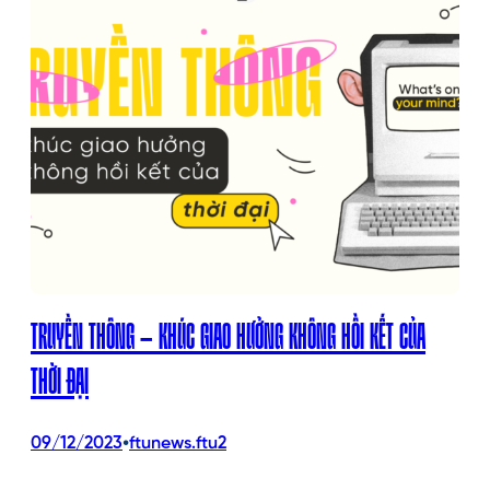
TRUYỀN THÔNG – KHÚC GIAO HƯỞNG KHÔNG HỒI KẾT CỦA
THỜI ĐẠI
•
09/12/2023
ftunews.ftu2