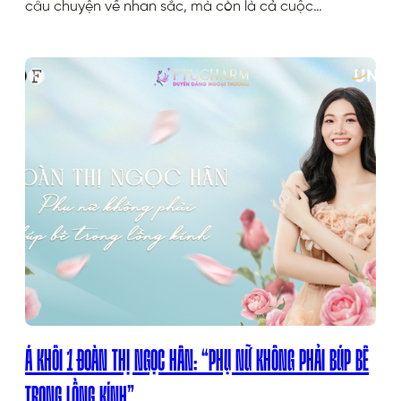
câu chuyện về nhan sắc, mà còn là cả cuộc…
Á KHÔI 1 ĐOÀN THỊ NGỌC HÂN: “PHỤ NỮ KHÔNG PHẢI BÚP BÊ
TRONG LỒNG KÍNH”