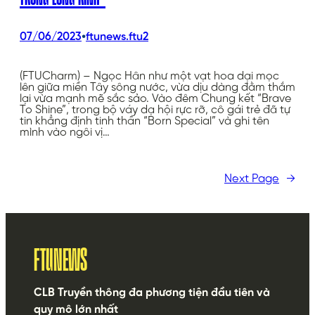
•
07/06/2023
ftunews.ftu2
(FTUCharm) – Ngọc Hân như một vạt hoa dại mọc
lên giữa miền Tây sông nước, vừa dịu dàng đằm thắm
lại vừa mạnh mẽ sắc sảo. Vào đêm Chung kết “Brave
To Shine”, trong bộ váy dạ hội rực rỡ, cô gái trẻ đã tự
tin khẳng định tinh thần “Born Special” và ghi tên
mình vào ngôi vị…
Next Page
→
FTUNEWS
CLB Truyền thông đa phương tiện đầu tiên và
quy mô lớn nhất