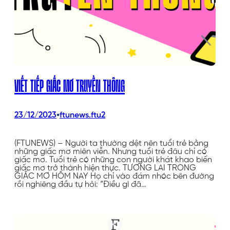
VIẾT TIẾP GIẤC MƠ TRUYỀN THÔNG
•
23/12/2023
ftunews.ftu2
(FTUNEWS) – Người ta thường dệt nên tuổi trẻ bằng
những giấc mơ miên viễn. Nhưng tuổi trẻ đâu chỉ có
giấc mơ. Tuổi trẻ có những con người khát khao biến
giấc mơ trở thành hiện thực. TƯƠNG LAI TRONG
GIẤC MƠ HÔM NAY Họ chỉ vào đám nhóc bên đường
rồi nghiêng đầu tự hỏi: “Điều gì đã…