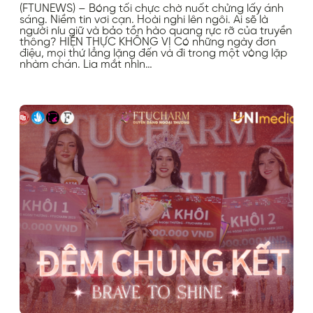
(FTUNEWS) – Bóng tối chực chờ nuốt chửng lấy ánh
sáng. Niềm tin vơi cạn. Hoài nghi lên ngôi. Ai sẽ là
người níu giữ và bảo tồn hào quang rực rỡ của truyền
thông? HIỆN THỰC KHÔNG VỊ Có những ngày đơn
điệu, mọi thứ lẳng lặng đến và đi trong một vòng lặp
nhàm chán. Lia mắt nhìn…