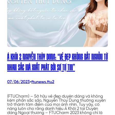
Á KHÔI 2 NGUYỄN THÙY DUNG: “VẺ ĐẸP KHÔNG BẮT NGUỒN TỪ
NHAN SẮC MÀ XUẤT PHÁT BỞI SỰ TỰ TIN”
•
07/06/2023
ftunews.ftu2
(FTUCharm) – Sở hữu vẻ đẹp duyên dáng và không
kém phần sắc sảo, Nguyễn Thùy Dung thường xuyên
trở thành tâm điểm của mọi ánh nhìn. Tuy vậy, cô
nàng luôn cho rằng danh hiệu Á Khôi 2 tại Duyên
dáng Ngoại thương – FTUCharm 2023 không chỉ là