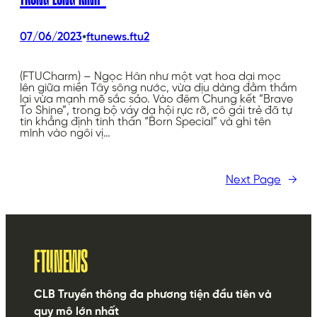
•
07/06/2023
ftunews.ftu2
(FTUCharm) – Ngọc Hân như một vạt hoa dại mọc
lên giữa miền Tây sông nước, vừa dịu dàng đằm thắm
lại vừa mạnh mẽ sắc sảo. Vào đêm Chung kết “Brave
To Shine”, trong bộ váy dạ hội rực rỡ, cô gái trẻ đã tự
tin khẳng định tinh thần “Born Special” và ghi tên
mình vào ngôi vị…
Next Page
→
FTUNEWS
CLB Truyền thông đa phương tiện đầu tiên và
quy mô lớn nhất