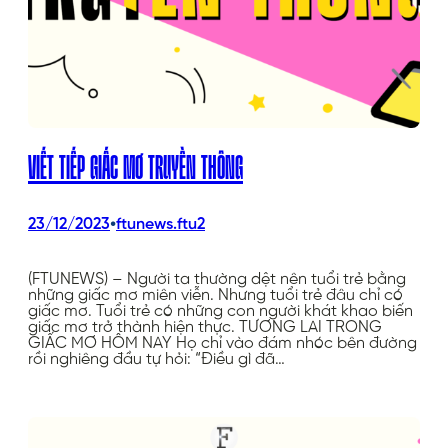
VIẾT TIẾP GIẤC MƠ TRUYỀN THÔNG
•
23/12/2023
ftunews.ftu2
(FTUNEWS) – Người ta thường dệt nên tuổi trẻ bằng
những giấc mơ miên viễn. Nhưng tuổi trẻ đâu chỉ có
giấc mơ. Tuổi trẻ có những con người khát khao biến
giấc mơ trở thành hiện thực. TƯƠNG LAI TRONG
GIẤC MƠ HÔM NAY Họ chỉ vào đám nhóc bên đường
rồi nghiêng đầu tự hỏi: “Điều gì đã…