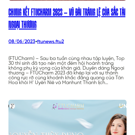
CHUNG KẾT FTUCHARM 2023 – VŨ ĐÀI TRÁNG LỆ CỦA SẮC TÀI
NGOẠI THƯƠNG
•
08/06/2023
ftunews.ftu2
(FTUCharm) – Sau ba tuần cùng nhau tập luyện, Top
30 thí sinh đã tạo nên một đêm hội hoành tráng
không phụ kỳ vọng của khán giả. Duyên dáng Ngoại
thương – FTUCharm 2023 đã khép lại với sự thành
công rực rỡ cùng khoảnh khắc đăng quang của Tân
Hoa khôi H’ Uyên Niê và Manhunt Thanh lịch…