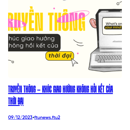
TRUYỀN THÔNG – KHÚC GIAO HƯỞNG KHÔNG HỒI KẾT CỦA
THỜI ĐẠI
•
09/12/2023
ftunews.ftu2