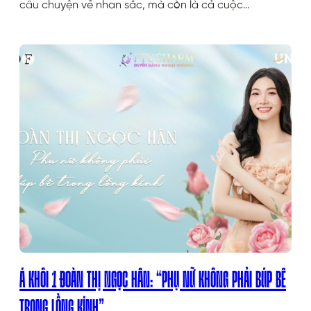
câu chuyện về nhan sắc, mà còn là cả cuộc…
Á KHÔI 1 ĐOÀN THỊ NGỌC HÂN: “PHỤ NỮ KHÔNG PHẢI BÚP BÊ
TRONG LỒNG KÍNH”