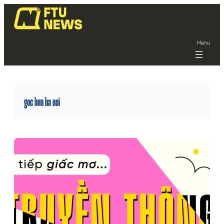
Menu
goc bun ha noi