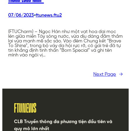
•
07/06/2023
ftunews.ftu2
(FTUCharm) – Ngọc Hân như một vạt hoa dại mọc
lên giữa miền Tây sông nước, vừa dịu dàng đằm thắm
lại vừa mạnh mẽ sắc sảo. Vào đêm Chung kết “Brave
To Shine”, trong bộ váy dạ hội rực rỡ, cô gái trẻ đã tự
tin khẳng định tinh thần “Born Special” và ghi tên
mình vào ngôi vị…
Next Page
→
FTUNEWS
CLB Truyền thông đa phương tiện đầu tiên và
quy mô lớn nhất