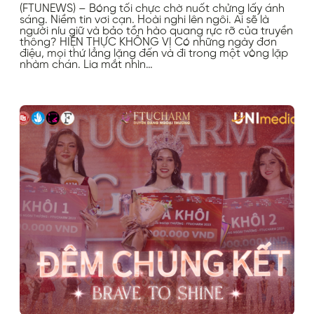
(FTUNEWS) – Bóng tối chực chờ nuốt chửng lấy ánh
sáng. Niềm tin vơi cạn. Hoài nghi lên ngôi. Ai sẽ là
người níu giữ và bảo tồn hào quang rực rỡ của truyền
thông? HIỆN THỰC KHÔNG VỊ Có những ngày đơn
điệu, mọi thứ lẳng lặng đến và đi trong một vòng lặp
nhàm chán. Lia mắt nhìn…