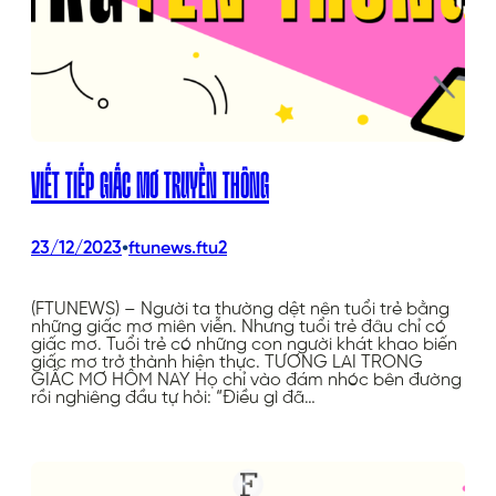
VIẾT TIẾP GIẤC MƠ TRUYỀN THÔNG
•
23/12/2023
ftunews.ftu2
(FTUNEWS) – Người ta thường dệt nên tuổi trẻ bằng
những giấc mơ miên viễn. Nhưng tuổi trẻ đâu chỉ có
giấc mơ. Tuổi trẻ có những con người khát khao biến
giấc mơ trở thành hiện thực. TƯƠNG LAI TRONG
GIẤC MƠ HÔM NAY Họ chỉ vào đám nhóc bên đường
rồi nghiêng đầu tự hỏi: “Điều gì đã…