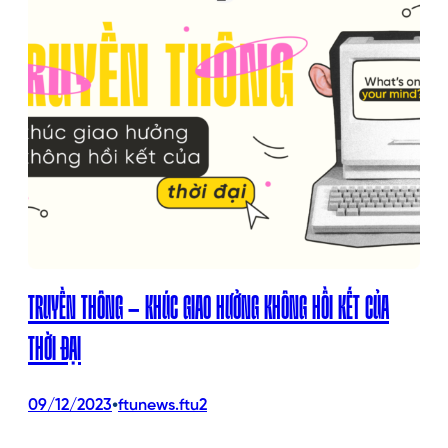
TRUYỀN THÔNG – KHÚC GIAO HƯỞNG KHÔNG HỒI KẾT CỦA
THỜI ĐẠI
•
09/12/2023
ftunews.ftu2