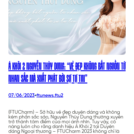
Á KHÔI 2 NGUYỄN THÙY DUNG: “VẺ ĐẸP KHÔNG BẮT NGUỒN TỪ
NHAN SẮC MÀ XUẤT PHÁT BỞI SỰ TỰ TIN”
•
07/06/2023
ftunews.ftu2
(FTUCharm) – Sở hữu vẻ đẹp duyên dáng và không
kém phần sắc sảo, Nguyễn Thùy Dung thường xuyên
trở thành tâm điểm của mọi ánh nhìn. Tuy vậy, cô
nàng luôn cho rằng danh hiệu Á Khôi 2 tại Duyên
dáng Ngoại thương – FTUCharm 2023 không chỉ là