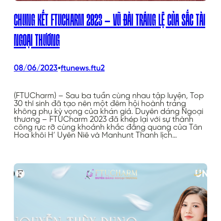
CHUNG KẾT FTUCHARM 2023 – VŨ ĐÀI TRÁNG LỆ CỦA SẮC TÀI
NGOẠI THƯƠNG
•
08/06/2023
ftunews.ftu2
(FTUCharm) – Sau ba tuần cùng nhau tập luyện, Top
30 thí sinh đã tạo nên một đêm hội hoành tráng
không phụ kỳ vọng của khán giả. Duyên dáng Ngoại
thương – FTUCharm 2023 đã khép lại với sự thành
công rực rỡ cùng khoảnh khắc đăng quang của Tân
Hoa khôi H’ Uyên Niê và Manhunt Thanh lịch…