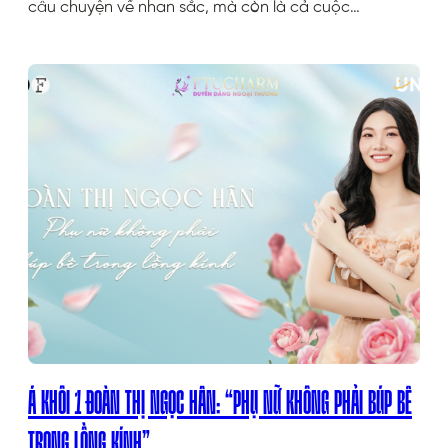
câu chuyện về nhan sắc, mà còn là cả cuộc…
Á KHÔI 1 ĐOÀN THỊ NGỌC HÂN: “PHỤ NỮ KHÔNG PHẢI BÚP BÊ
TRONG LỒNG KÍNH”