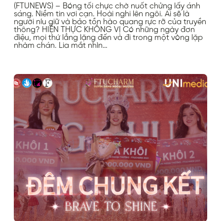
(FTUNEWS) – Bóng tối chực chờ nuốt chửng lấy ánh
sáng. Niềm tin vơi cạn. Hoài nghi lên ngôi. Ai sẽ là
người níu giữ và bảo tồn hào quang rực rỡ của truyền
thông? HIỆN THỰC KHÔNG VỊ Có những ngày đơn
điệu, mọi thứ lẳng lặng đến và đi trong một vòng lặp
nhàm chán. Lia mắt nhìn…