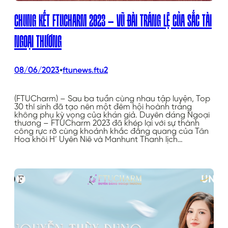
CHUNG KẾT FTUCHARM 2023 – VŨ ĐÀI TRÁNG LỆ CỦA SẮC TÀI
NGOẠI THƯƠNG
•
08/06/2023
ftunews.ftu2
(FTUCharm) – Sau ba tuần cùng nhau tập luyện, Top
30 thí sinh đã tạo nên một đêm hội hoành tráng
không phụ kỳ vọng của khán giả. Duyên dáng Ngoại
thương – FTUCharm 2023 đã khép lại với sự thành
công rực rỡ cùng khoảnh khắc đăng quang của Tân
Hoa khôi H’ Uyên Niê và Manhunt Thanh lịch…