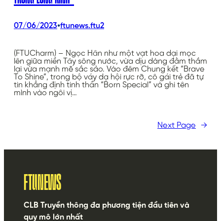
•
07/06/2023
ftunews.ftu2
(FTUCharm) – Ngọc Hân như một vạt hoa dại mọc
lên giữa miền Tây sông nước, vừa dịu dàng đằm thắm
lại vừa mạnh mẽ sắc sảo. Vào đêm Chung kết “Brave
To Shine”, trong bộ váy dạ hội rực rỡ, cô gái trẻ đã tự
tin khẳng định tinh thần “Born Special” và ghi tên
mình vào ngôi vị…
Next Page
→
FTUNEWS
CLB Truyền thông đa phương tiện đầu tiên và
quy mô lớn nhất