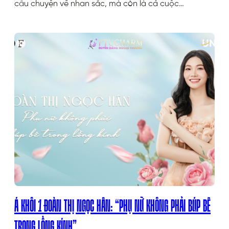
câu chuyện về nhan sắc, mà còn là cả cuộc…
Á KHÔI 1 ĐOÀN THỊ NGỌC HÂN: “PHỤ NỮ KHÔNG PHẢI BÚP BÊ
TRONG LỒNG KÍNH”