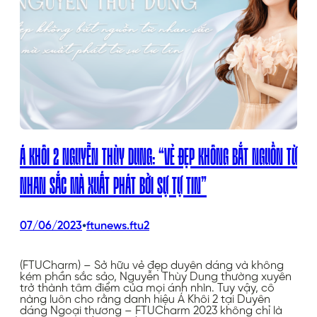
Á KHÔI 2 NGUYỄN THÙY DUNG: “VẺ ĐẸP KHÔNG BẮT NGUỒN TỪ
NHAN SẮC MÀ XUẤT PHÁT BỞI SỰ TỰ TIN”
•
07/06/2023
ftunews.ftu2
(FTUCharm) – Sở hữu vẻ đẹp duyên dáng và không
kém phần sắc sảo, Nguyễn Thùy Dung thường xuyên
trở thành tâm điểm của mọi ánh nhìn. Tuy vậy, cô
nàng luôn cho rằng danh hiệu Á Khôi 2 tại Duyên
dáng Ngoại thương – FTUCharm 2023 không chỉ là