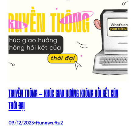
TRUYỀN THÔNG – KHÚC GIAO HƯỞNG KHÔNG HỒI KẾT CỦA
THỜI ĐẠI
•
09/12/2023
ftunews.ftu2