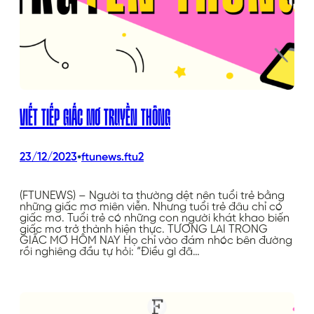
VIẾT TIẾP GIẤC MƠ TRUYỀN THÔNG
•
23/12/2023
ftunews.ftu2
(FTUNEWS) – Người ta thường dệt nên tuổi trẻ bằng
những giấc mơ miên viễn. Nhưng tuổi trẻ đâu chỉ có
giấc mơ. Tuổi trẻ có những con người khát khao biến
giấc mơ trở thành hiện thực. TƯƠNG LAI TRONG
GIẤC MƠ HÔM NAY Họ chỉ vào đám nhóc bên đường
rồi nghiêng đầu tự hỏi: “Điều gì đã…