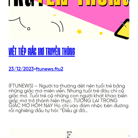
VIẾT TIẾP GIẤC MƠ TRUYỀN THÔNG
•
23/12/2023
ftunews.ftu2
(FTUNEWS) – Người ta thường dệt nên tuổi trẻ bằng
những giấc mơ miên viễn. Nhưng tuổi trẻ đâu chỉ có
giấc mơ. Tuổi trẻ có những con người khát khao biến
giấc mơ trở thành hiện thực. TƯƠNG LAI TRONG
GIẤC MƠ HÔM NAY Họ chỉ vào đám nhóc bên đường
rồi nghiêng đầu tự hỏi: “Điều gì đã…