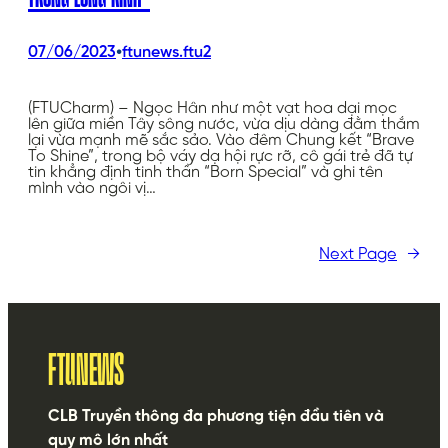
•
07/06/2023
ftunews.ftu2
(FTUCharm) – Ngọc Hân như một vạt hoa dại mọc
lên giữa miền Tây sông nước, vừa dịu dàng đằm thắm
lại vừa mạnh mẽ sắc sảo. Vào đêm Chung kết “Brave
To Shine”, trong bộ váy dạ hội rực rỡ, cô gái trẻ đã tự
tin khẳng định tinh thần “Born Special” và ghi tên
mình vào ngôi vị…
Next Page
→
FTUNEWS
CLB Truyền thông đa phương tiện đầu tiên và
quy mô lớn nhất