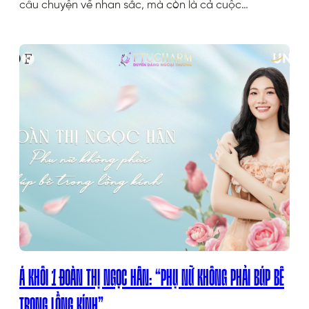
câu chuyện về nhan sắc, mà còn là cả cuộc…
Á KHÔI 1 ĐOÀN THỊ NGỌC HÂN: “PHỤ NỮ KHÔNG PHẢI BÚP BÊ
TRONG LỒNG KÍNH”