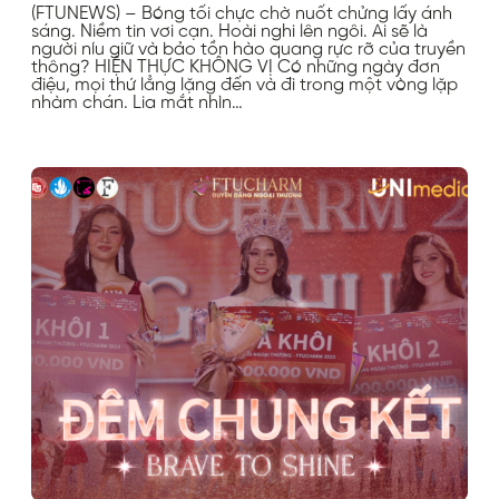
(FTUNEWS) – Bóng tối chực chờ nuốt chửng lấy ánh
sáng. Niềm tin vơi cạn. Hoài nghi lên ngôi. Ai sẽ là
người níu giữ và bảo tồn hào quang rực rỡ của truyền
thông? HIỆN THỰC KHÔNG VỊ Có những ngày đơn
điệu, mọi thứ lẳng lặng đến và đi trong một vòng lặp
nhàm chán. Lia mắt nhìn…