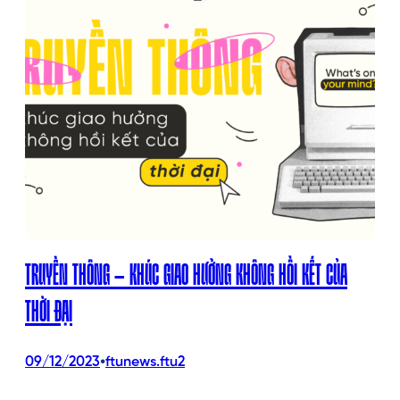
TRUYỀN THÔNG – KHÚC GIAO HƯỞNG KHÔNG HỒI KẾT CỦA
THỜI ĐẠI
•
09/12/2023
ftunews.ftu2