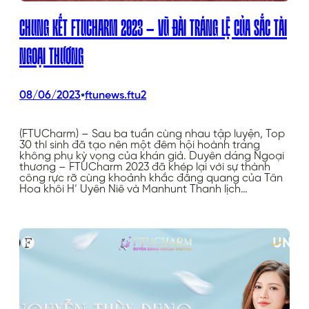
CHUNG KẾT FTUCHARM 2023 – VŨ ĐÀI TRÁNG LỆ CỦA SẮC TÀI
NGOẠI THƯƠNG
•
08/06/2023
ftunews.ftu2
(FTUCharm) – Sau ba tuần cùng nhau tập luyện, Top
30 thí sinh đã tạo nên một đêm hội hoành tráng
không phụ kỳ vọng của khán giả. Duyên dáng Ngoại
thương – FTUCharm 2023 đã khép lại với sự thành
công rực rỡ cùng khoảnh khắc đăng quang của Tân
Hoa khôi H’ Uyên Niê và Manhunt Thanh lịch…