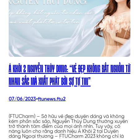
Á KHÔI 2 NGUYỄN THÙY DUNG: “VẺ ĐẸP KHÔNG BẮT NGUỒN TỪ
NHAN SẮC MÀ XUẤT PHÁT BỞI SỰ TỰ TIN”
•
07/06/2023
ftunews.ftu2
(FTUCharm) – Sở hữu vẻ đẹp duyên dáng và không
kém phần sắc sảo, Nguyễn Thùy Dung thường xuyên
trở thành tâm điểm của mọi ánh nhìn. Tuy vậy, cô
nàng luôn cho rằng danh hiệu Á Khôi 2 tại Duyên
dáng Ngoại thương – FTUCharm 2023 không chỉ là