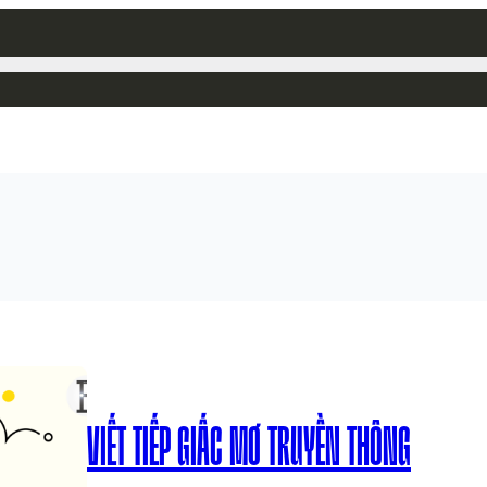
VIẾT TIẾP GIẤC MƠ TRUYỀN THÔNG