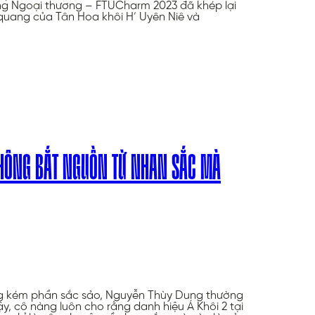
ng Ngoại thương – FTUCharm 2023 đã khép lại
quang của Tân Hoa khôi H’ Uyên Niê và
KHÔNG BẮT NGUỒN TỪ NHAN SẮC MÀ
g kém phần sắc sảo, Nguyễn Thùy Dung thường
y, cô nàng luôn cho rằng danh hiệu Á Khôi 2 tại