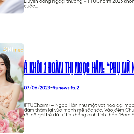
Duyên dáng Ngoại thương – FTUCharm 2023 không 
cuộc…
Á KHÔI 1 ĐOÀN THỊ NGỌC HÂN: “PHỤ NỮ
•
07/06/2023
ftunews.ftu2
(FTUCharm) – Ngọc Hân như một vạt hoa dại mọc 
đằm thắm lại vừa mạnh mẽ sắc sảo. Vào đêm Chung
rỡ, cô gái trẻ đã tự tin khẳng định tinh thần “Born 