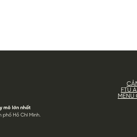
CẢ
FTU 
MENU G
y mô lớn nhất
h phố Hồ Chí Minh.