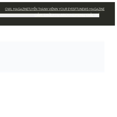
OWL MAGAZINE
TUYỂN THÀNH VIÊN
IN YOUR EYES
FTUNEWS MAGAZINE
CẢM THỨC
FTU AROUND
MENU GIẢI TRÍ