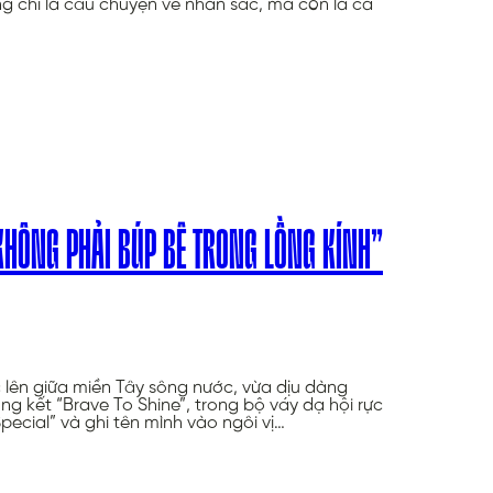
chỉ là câu chuyện về nhan sắc, mà còn là cả
 KHÔNG PHẢI BÚP BÊ TRONG LỒNG KÍNH”
lên giữa miền Tây sông nước, vừa dịu dàng
 kết “Brave To Shine”, trong bộ váy dạ hội rực
Special” và ghi tên mình vào ngôi vị…