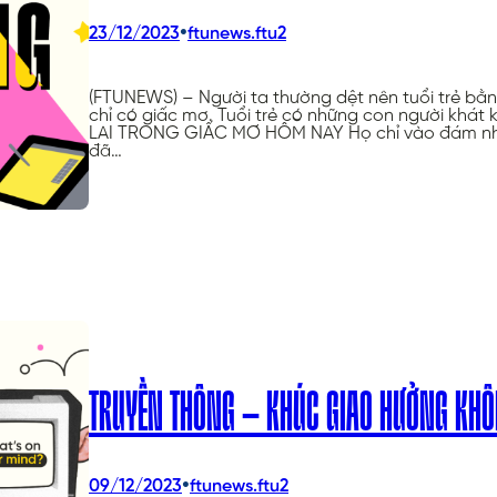
•
23/12/2023
ftunews.ftu2
(FTUNEWS) – Người ta thường dệt nên tuổi trẻ bằn
chỉ có giấc mơ. Tuổi trẻ có những con người khát
LAI TRONG GIẤC MƠ HÔM NAY Họ chỉ vào đám nhóc 
đã…
TRUYỀN THÔNG – KHÚC GIAO HƯỞNG KHÔN
•
09/12/2023
ftunews.ftu2