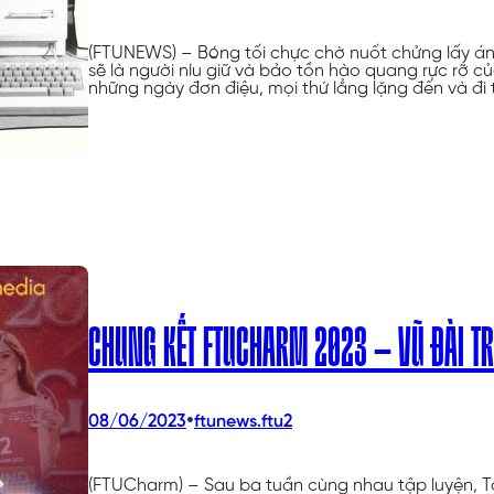
(FTUNEWS) – Bóng tối chực chờ nuốt chửng lấy ánh 
sẽ là người níu giữ và bảo tồn hào quang rực rỡ
những ngày đơn điệu, mọi thứ lẳng lặng đến và đi
CHUNG KẾT FTUCHARM 2023 – VŨ ĐÀI TR
•
08/06/2023
ftunews.ftu2
(FTUCharm) – Sau ba tuần cùng nhau tập luyện, T