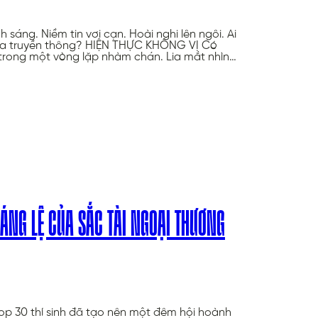
sáng. Niềm tin vơi cạn. Hoài nghi lên ngôi. Ai
 của truyền thông? HIỆN THỰC KHÔNG VỊ Có
 trong một vòng lặp nhàm chán. Lia mắt nhìn…
ÁNG LỆ CỦA SẮC TÀI NGOẠI THƯƠNG
op 30 thí sinh đã tạo nên một đêm hội hoành