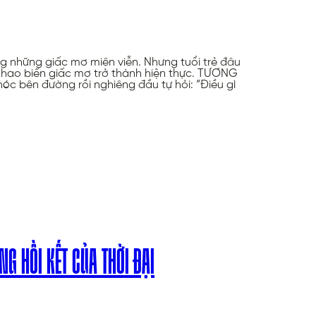
g những giấc mơ miên viễn. Nhưng tuổi trẻ đâu
 khao biến giấc mơ trở thành hiện thực. TƯƠNG
bên đường rồi nghiêng đầu tự hỏi: “Điều gì
G HỒI KẾT CỦA THỜI ĐẠI