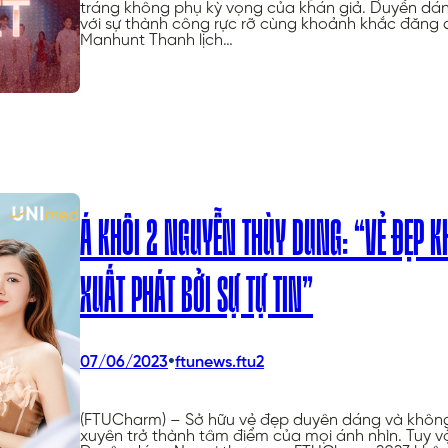
tráng không phụ kỳ vọng của khán giả. Duyên dá
với sự thành công rực rỡ cùng khoảnh khắc đăng 
Manhunt Thanh lịch…
Á KHÔI 2 NGUYỄN THÙY DUNG: “VẺ ĐẸP 
XUẤT PHÁT BỞI SỰ TỰ TIN”
•
07/06/2023
ftunews.ftu2
(FTUCharm) – Sở hữu vẻ đẹp duyên dáng và khôn
xuyên trở thành tâm điểm của mọi ánh nhìn. Tuy vậ