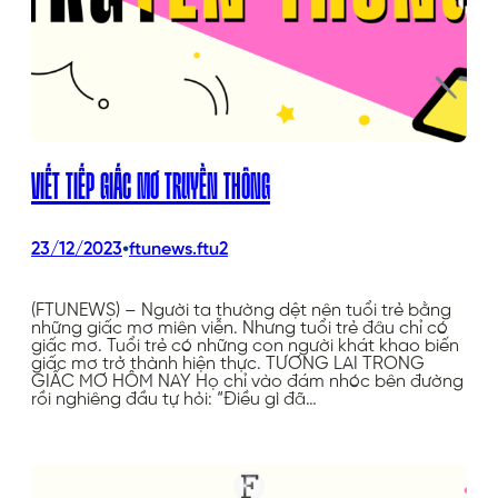
VIẾT TIẾP GIẤC MƠ TRUYỀN THÔNG
•
23/12/2023
ftunews.ftu2
(FTUNEWS) – Người ta thường dệt nên tuổi trẻ bằng
những giấc mơ miên viễn. Nhưng tuổi trẻ đâu chỉ có
giấc mơ. Tuổi trẻ có những con người khát khao biến
giấc mơ trở thành hiện thực. TƯƠNG LAI TRONG
GIẤC MƠ HÔM NAY Họ chỉ vào đám nhóc bên đường
rồi nghiêng đầu tự hỏi: “Điều gì đã…