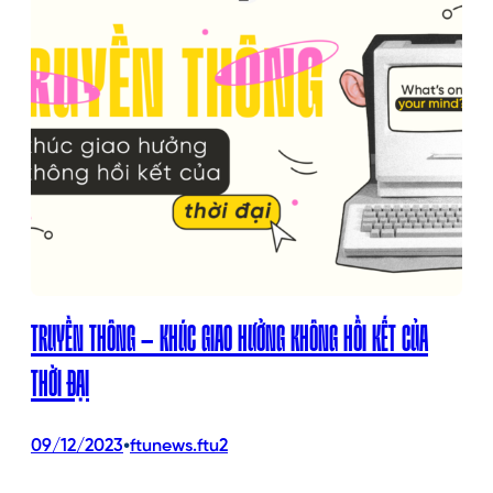
TRUYỀN THÔNG – KHÚC GIAO HƯỞNG KHÔNG HỒI KẾT CỦA
THỜI ĐẠI
•
09/12/2023
ftunews.ftu2