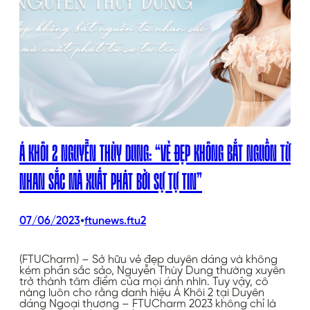
Á KHÔI 2 NGUYỄN THÙY DUNG: “VẺ ĐẸP KHÔNG BẮT NGUỒN TỪ
NHAN SẮC MÀ XUẤT PHÁT BỞI SỰ TỰ TIN”
•
07/06/2023
ftunews.ftu2
(FTUCharm) – Sở hữu vẻ đẹp duyên dáng và không
kém phần sắc sảo, Nguyễn Thùy Dung thường xuyên
trở thành tâm điểm của mọi ánh nhìn. Tuy vậy, cô
nàng luôn cho rằng danh hiệu Á Khôi 2 tại Duyên
dáng Ngoại thương – FTUCharm 2023 không chỉ là