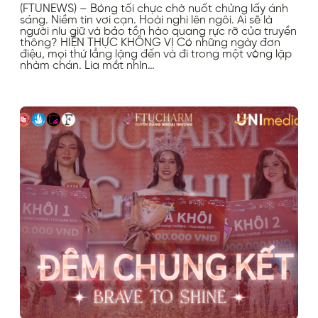
(FTUNEWS) – Bóng tối chực chờ nuốt chửng lấy ánh
sáng. Niềm tin vơi cạn. Hoài nghi lên ngôi. Ai sẽ là
người níu giữ và bảo tồn hào quang rực rỡ của truyền
thông? HIỆN THỰC KHÔNG VỊ Có những ngày đơn
điệu, mọi thứ lẳng lặng đến và đi trong một vòng lặp
nhàm chán. Lia mắt nhìn…