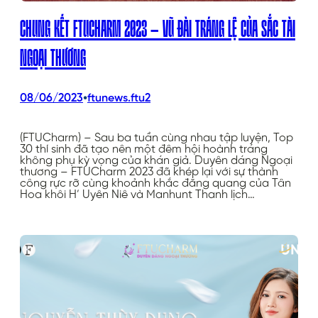
CHUNG KẾT FTUCHARM 2023 – VŨ ĐÀI TRÁNG LỆ CỦA SẮC TÀI
NGOẠI THƯƠNG
•
08/06/2023
ftunews.ftu2
(FTUCharm) – Sau ba tuần cùng nhau tập luyện, Top
30 thí sinh đã tạo nên một đêm hội hoành tráng
không phụ kỳ vọng của khán giả. Duyên dáng Ngoại
thương – FTUCharm 2023 đã khép lại với sự thành
công rực rỡ cùng khoảnh khắc đăng quang của Tân
Hoa khôi H’ Uyên Niê và Manhunt Thanh lịch…