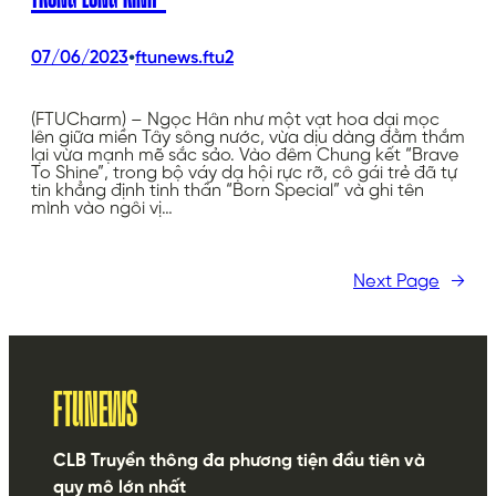
•
07/06/2023
ftunews.ftu2
(FTUCharm) – Ngọc Hân như một vạt hoa dại mọc
lên giữa miền Tây sông nước, vừa dịu dàng đằm thắm
lại vừa mạnh mẽ sắc sảo. Vào đêm Chung kết “Brave
To Shine”, trong bộ váy dạ hội rực rỡ, cô gái trẻ đã tự
tin khẳng định tinh thần “Born Special” và ghi tên
mình vào ngôi vị…
Next Page
→
FTUNEWS
CLB Truyền thông đa phương tiện đầu tiên và
quy mô lớn nhất