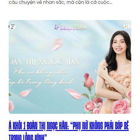
câu chuyện về nhan sắc, mà còn là cả cuộc…
Á KHÔI 1 ĐOÀN THỊ NGỌC HÂN: “PHỤ NỮ KHÔNG PHẢI BÚP BÊ
TRONG LỒNG KÍNH”