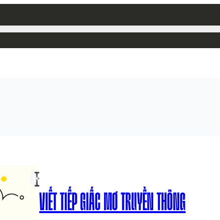
VIẾT TIẾP GIẤC MƠ TRUYỀN THÔNG