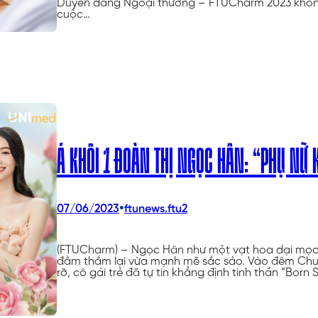
Duyên dáng Ngoại thương – FTUCharm 2023 không 
cuộc…
Á KHÔI 1 ĐOÀN THỊ NGỌC HÂN: “PHỤ NỮ
•
07/06/2023
ftunews.ftu2
(FTUCharm) – Ngọc Hân như một vạt hoa dại mọc 
đằm thắm lại vừa mạnh mẽ sắc sảo. Vào đêm Chung
rỡ, cô gái trẻ đã tự tin khẳng định tinh thần “Born 