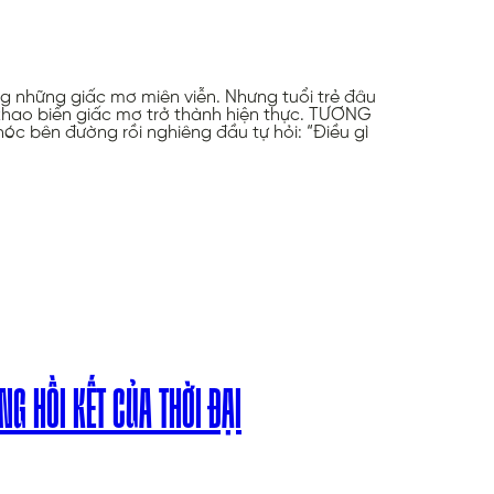
g những giấc mơ miên viễn. Nhưng tuổi trẻ đâu
 khao biến giấc mơ trở thành hiện thực. TƯƠNG
bên đường rồi nghiêng đầu tự hỏi: “Điều gì
G HỒI KẾT CỦA THỜI ĐẠI