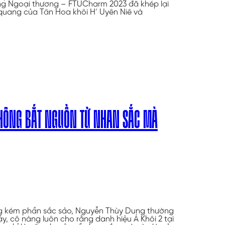
ng Ngoại thương – FTUCharm 2023 đã khép lại
quang của Tân Hoa khôi H’ Uyên Niê và
KHÔNG BẮT NGUỒN TỪ NHAN SẮC MÀ
g kém phần sắc sảo, Nguyễn Thùy Dung thường
y, cô nàng luôn cho rằng danh hiệu Á Khôi 2 tại