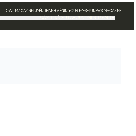
OWL MAGAZINE
TUYỂN THÀNH VIÊN
IN YOUR EYES
FTUNEWS MAGAZINE
CẢM THỨC
FTU AROUND
MENU GIẢI TRÍ