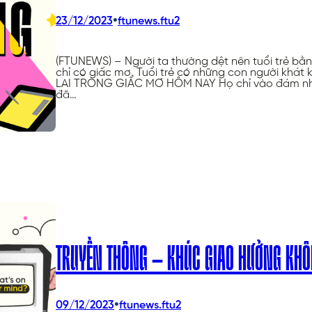
•
23/12/2023
ftunews.ftu2
(FTUNEWS) – Người ta thường dệt nên tuổi trẻ bằn
chỉ có giấc mơ. Tuổi trẻ có những con người khát
LAI TRONG GIẤC MƠ HÔM NAY Họ chỉ vào đám nhóc 
đã…
TRUYỀN THÔNG – KHÚC GIAO HƯỞNG KHÔN
•
09/12/2023
ftunews.ftu2