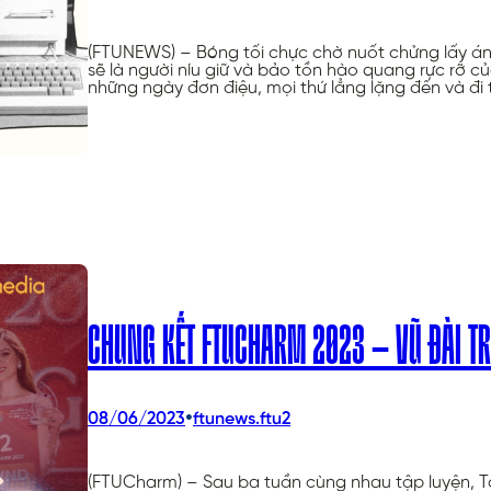
(FTUNEWS) – Bóng tối chực chờ nuốt chửng lấy ánh 
sẽ là người níu giữ và bảo tồn hào quang rực rỡ
những ngày đơn điệu, mọi thứ lẳng lặng đến và đi
CHUNG KẾT FTUCHARM 2023 – VŨ ĐÀI TR
•
08/06/2023
ftunews.ftu2
(FTUCharm) – Sau ba tuần cùng nhau tập luyện, T