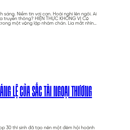
sáng. Niềm tin vơi cạn. Hoài nghi lên ngôi. Ai
 của truyền thông? HIỆN THỰC KHÔNG VỊ Có
 trong một vòng lặp nhàm chán. Lia mắt nhìn…
ÁNG LỆ CỦA SẮC TÀI NGOẠI THƯƠNG
op 30 thí sinh đã tạo nên một đêm hội hoành