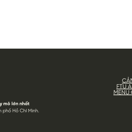
CẢ
FTU 
MENU G
y mô lớn nhất
h phố Hồ Chí Minh.