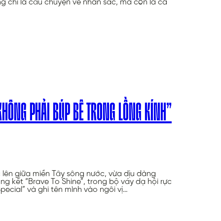
chỉ là câu chuyện về nhan sắc, mà còn là cả
 KHÔNG PHẢI BÚP BÊ TRONG LỒNG KÍNH”
lên giữa miền Tây sông nước, vừa dịu dàng
 kết “Brave To Shine”, trong bộ váy dạ hội rực
Special” và ghi tên mình vào ngôi vị…