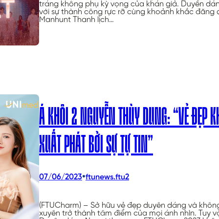
tráng không phụ kỳ vọng của khán giả. Duyên dá
với sự thành công rực rỡ cùng khoảnh khắc đăng 
Manhunt Thanh lịch…
Á KHÔI 2 NGUYỄN THÙY DUNG: “VẺ ĐẸP 
XUẤT PHÁT BỞI SỰ TỰ TIN”
•
07/06/2023
ftunews.ftu2
(FTUCharm) – Sở hữu vẻ đẹp duyên dáng và khôn
xuyên trở thành tâm điểm của mọi ánh nhìn. Tuy vậ