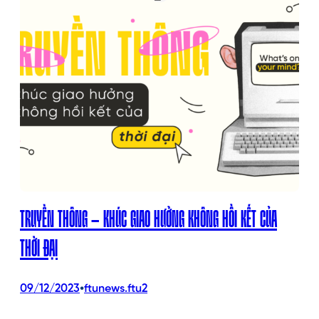
TRUYỀN THÔNG – KHÚC GIAO HƯỞNG KHÔNG HỒI KẾT CỦA
THỜI ĐẠI
•
09/12/2023
ftunews.ftu2