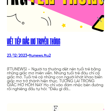
VIẾT TIẾP GIẤC MƠ TRUYỀN THÔNG
•
23/12/2023
ftunews.ftu2
(FTUNEWS) – Người ta thường dệt nên tuổi trẻ bằng
những giấc mơ miên viễn. Nhưng tuổi trẻ đâu chỉ có
giấc mơ. Tuổi trẻ có những con người khát khao biến
giấc mơ trở thành hiện thực. TƯƠNG LAI TRONG
GIẤC MƠ HÔM NAY Họ chỉ vào đám nhóc bên đường
rồi nghiêng đầu tự hỏi: “Điều gì đã…