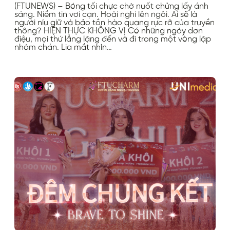
(FTUNEWS) – Bóng tối chực chờ nuốt chửng lấy ánh
sáng. Niềm tin vơi cạn. Hoài nghi lên ngôi. Ai sẽ là
người níu giữ và bảo tồn hào quang rực rỡ của truyền
thông? HIỆN THỰC KHÔNG VỊ Có những ngày đơn
điệu, mọi thứ lẳng lặng đến và đi trong một vòng lặp
nhàm chán. Lia mắt nhìn…