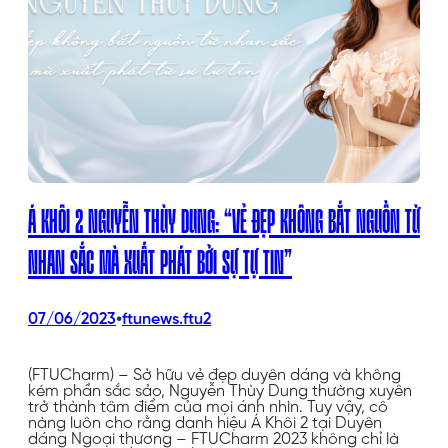
Á KHÔI 2 NGUYỄN THÙY DUNG: “VẺ ĐẸP KHÔNG BẮT NGUỒN TỪ
NHAN SẮC MÀ XUẤT PHÁT BỞI SỰ TỰ TIN”
•
07/06/2023
ftunews.ftu2
(FTUCharm) – Sở hữu vẻ đẹp duyên dáng và không
kém phần sắc sảo, Nguyễn Thùy Dung thường xuyên
trở thành tâm điểm của mọi ánh nhìn. Tuy vậy, cô
nàng luôn cho rằng danh hiệu Á Khôi 2 tại Duyên
dáng Ngoại thương – FTUCharm 2023 không chỉ là