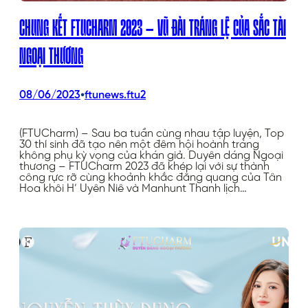
CHUNG KẾT FTUCHARM 2023 – VŨ ĐÀI TRÁNG LỆ CỦA SẮC TÀI
NGOẠI THƯƠNG
•
08/06/2023
ftunews.ftu2
(FTUCharm) – Sau ba tuần cùng nhau tập luyện, Top
30 thí sinh đã tạo nên một đêm hội hoành tráng
không phụ kỳ vọng của khán giả. Duyên dáng Ngoại
thương – FTUCharm 2023 đã khép lại với sự thành
công rực rỡ cùng khoảnh khắc đăng quang của Tân
Hoa khôi H’ Uyên Niê và Manhunt Thanh lịch…