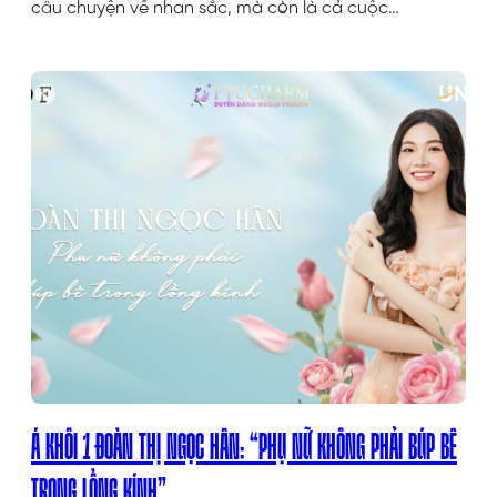
câu chuyện về nhan sắc, mà còn là cả cuộc…
Á KHÔI 1 ĐOÀN THỊ NGỌC HÂN: “PHỤ NỮ KHÔNG PHẢI BÚP BÊ
TRONG LỒNG KÍNH”