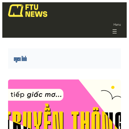
Menu
uyen linh