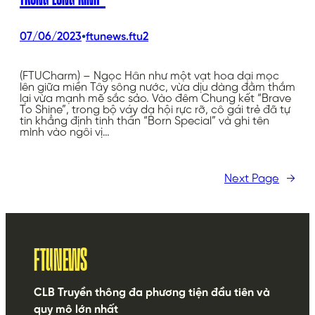
•
07/06/2023
ftunews.ftu2
(FTUCharm) – Ngọc Hân như một vạt hoa dại mọc
lên giữa miền Tây sông nước, vừa dịu dàng đằm thắm
lại vừa mạnh mẽ sắc sảo. Vào đêm Chung kết “Brave
To Shine”, trong bộ váy dạ hội rực rỡ, cô gái trẻ đã tự
tin khẳng định tinh thần “Born Special” và ghi tên
mình vào ngôi vị…
Next Page
→
FTUNEWS
CLB Truyền thông đa phương tiện đầu tiên và
quy mô lớn nhất