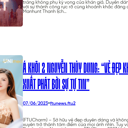
tráng không phụ kỳ vọng của khán giả. Duyên dá
với sự thành công rực rỡ cùng khoảnh khắc đăng 
Manhunt Thanh lịch…
Á KHÔI 2 NGUYỄN THÙY DUNG: “VẺ ĐẸP 
XUẤT PHÁT BỞI SỰ TỰ TIN”
•
07/06/2023
ftunews.ftu2
(FTUCharm) – Sở hữu vẻ đẹp duyên dáng và khôn
xuyên trở thành tâm điểm của mọi ánh nhìn. Tuy vậ