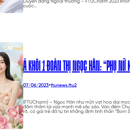
Duyên dáng Ngoại thương – FTUCharm 2023 không 
cuộc…
Á KHÔI 1 ĐOÀN THỊ NGỌC HÂN: “PHỤ NỮ
•
07/06/2023
ftunews.ftu2
(FTUCharm) – Ngọc Hân như một vạt hoa dại mọc 
đằm thắm lại vừa mạnh mẽ sắc sảo. Vào đêm Chung
rỡ, cô gái trẻ đã tự tin khẳng định tinh thần “Born 