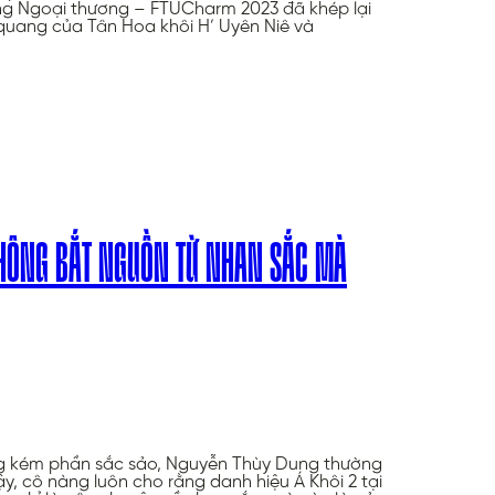
ng Ngoại thương – FTUCharm 2023 đã khép lại
quang của Tân Hoa khôi H’ Uyên Niê và
KHÔNG BẮT NGUỒN TỪ NHAN SẮC MÀ
g kém phần sắc sảo, Nguyễn Thùy Dung thường
y, cô nàng luôn cho rằng danh hiệu Á Khôi 2 tại