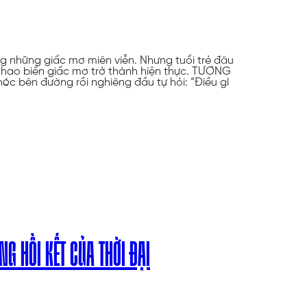
g những giấc mơ miên viễn. Nhưng tuổi trẻ đâu
 khao biến giấc mơ trở thành hiện thực. TƯƠNG
bên đường rồi nghiêng đầu tự hỏi: “Điều gì
G HỒI KẾT CỦA THỜI ĐẠI