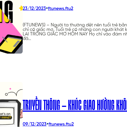
•
23/12/2023
ftunews.ftu2
(FTUNEWS) – Người ta thường dệt nên tuổi trẻ bằn
chỉ có giấc mơ. Tuổi trẻ có những con người khát
LAI TRONG GIẤC MƠ HÔM NAY Họ chỉ vào đám nhóc 
đã…
TRUYỀN THÔNG – KHÚC GIAO HƯỞNG KHÔN
•
09/12/2023
ftunews.ftu2