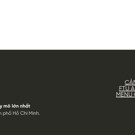
CẢ
FTU 
MENU G
y mô lớn nhất
h phố Hồ Chí Minh.