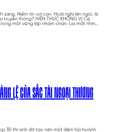
sáng. Niềm tin vơi cạn. Hoài nghi lên ngôi. Ai
 của truyền thông? HIỆN THỰC KHÔNG VỊ Có
 trong một vòng lặp nhàm chán. Lia mắt nhìn…
ÁNG LỆ CỦA SẮC TÀI NGOẠI THƯƠNG
op 30 thí sinh đã tạo nên một đêm hội hoành