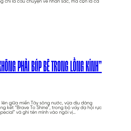
chỉ là câu chuyện về nhan sắc, mà còn là cả
 KHÔNG PHẢI BÚP BÊ TRONG LỒNG KÍNH”
lên giữa miền Tây sông nước, vừa dịu dàng
 kết “Brave To Shine”, trong bộ váy dạ hội rực
Special” và ghi tên mình vào ngôi vị…