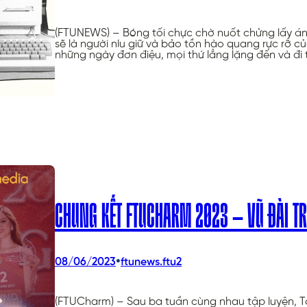
(FTUNEWS) – Bóng tối chực chờ nuốt chửng lấy ánh 
sẽ là người níu giữ và bảo tồn hào quang rực rỡ
những ngày đơn điệu, mọi thứ lẳng lặng đến và đi
CHUNG KẾT FTUCHARM 2023 – VŨ ĐÀI TR
•
08/06/2023
ftunews.ftu2
(FTUCharm) – Sau ba tuần cùng nhau tập luyện, T