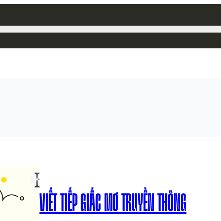
VIẾT TIẾP GIẤC MƠ TRUYỀN THÔNG