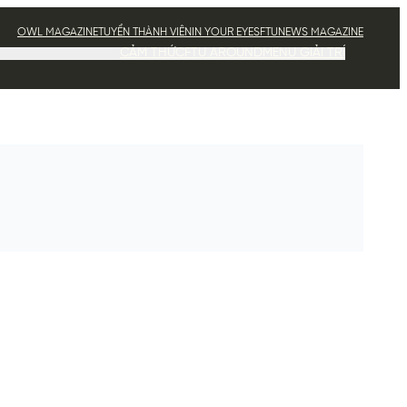
OWL MAGAZINE
TUYỂN THÀNH VIÊN
IN YOUR EYES
FTUNEWS MAGAZINE
CẢM THỨC
FTU AROUND
MENU GIẢI TRÍ